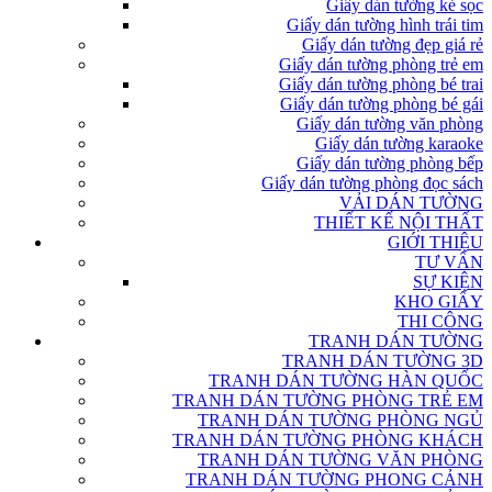
Giấy dán tường kẻ sọc
Giấy dán tường hình trái tim
Giấy dán tường đẹp giá rẻ
Giấy dán tường phòng trẻ em
Giấy dán tường phòng bé trai
Giấy dán tường phòng bé gái
Giấy dán tường văn phòng
Giấy dán tường karaoke
Giấy dán tường phòng bếp
Giấy dán tường phòng đọc sách
VẢI DÁN TƯỜNG
THIẾT KẾ NỘI THẤT
GIỚI THIỆU
TƯ VẤN
SỰ KIỆN
KHO GIẤY
THI CÔNG
TRANH DÁN TƯỜNG
TRANH DÁN TƯỜNG 3D
TRANH DÁN TƯỜNG HÀN QUỐC
TRANH DÁN TƯỜNG PHÒNG TRẺ EM
TRANH DÁN TƯỜNG PHÒNG NGỦ
TRANH DÁN TƯỜNG PHÒNG KHÁCH
TRANH DÁN TƯỜNG VĂN PHÒNG
TRANH DÁN TƯỜNG PHONG CẢNH