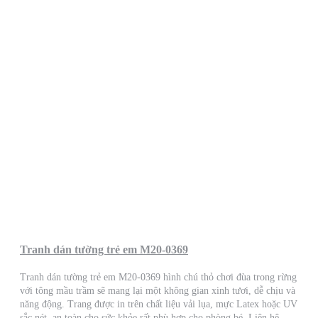
Tranh dán tường trẻ em M20-0369
Tranh dán tường trẻ em M20-0369 hình chú thỏ chơi đùa trong rừng
với tông mầu trầm sẽ mang lại một không gian xinh tươi, dễ chịu và
năng động. Trang được in trên chất liệu vải lụa, mực Latex hoặc UV
sắc nét, an toàn cho sức khỏe rất phù hợp cho phòng bé. Liên hệ