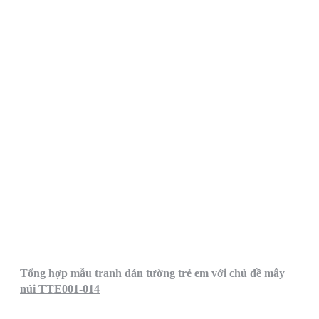
Tổng hợp mẫu tranh dán tường trẻ em với chủ đề mây
núi TTE001-014