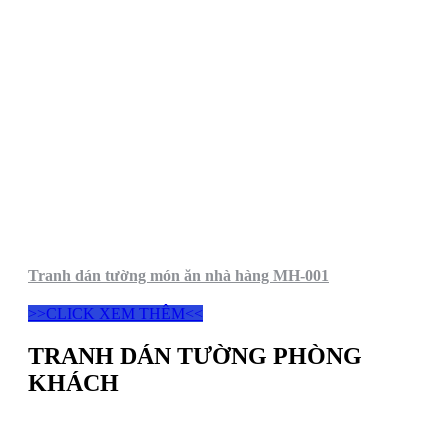
Tranh dán tường món ăn nhà hàng MH-001
>>CLICK XEM THÊM<<
TRANH DÁN TƯỜNG PHÒNG
KHÁCH