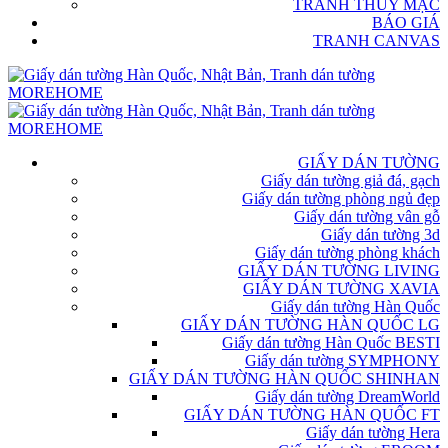
TRANH THỦY MẶC
BÁO GIÁ
TRANH CANVAS
GIẤY DÁN TƯỜNG
Giấy dán tường giả đá, gạch
Giấy dán tường phòng ngủ đẹp
Giấy dán tường vân gỗ
Giấy dán tường 3d
Giấy dán tường phòng khách
GIẤY DÁN TƯỜNG LIVING
GIẤY DÁN TƯỜNG XAVIA
Giấy dán tường Hàn Quốc
GIẤY DÁN TƯỜNG HÀN QUỐC LG
Giấy dán tường Hàn Quốc BESTI
Giấy dán tường SYMPHONY
GIẤY DÁN TƯỜNG HÀN QUỐC SHINHAN
Giấy dán tường DreamWorld
GIẤY DÁN TƯỜNG HÀN QUỐC FT
Giấy dán tường Hera