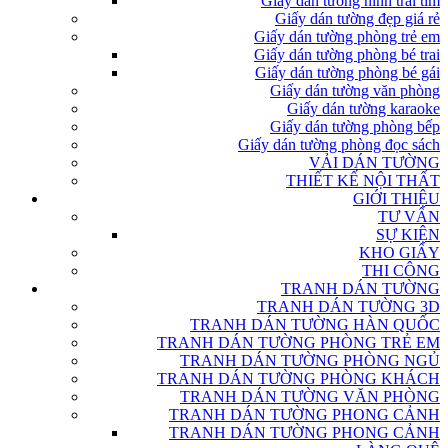
Giấy dán tường hình trái tim
Giấy dán tường đẹp giá rẻ
Giấy dán tường phòng trẻ em
Giấy dán tường phòng bé trai
Giấy dán tường phòng bé gái
Giấy dán tường văn phòng
Giấy dán tường karaoke
Giấy dán tường phòng bếp
Giấy dán tường phòng đọc sách
VẢI DÁN TƯỜNG
THIẾT KẾ NỘI THẤT
GIỚI THIỆU
TƯ VẤN
SỰ KIỆN
KHO GIẤY
THI CÔNG
TRANH DÁN TƯỜNG
TRANH DÁN TƯỜNG 3D
TRANH DÁN TƯỜNG HÀN QUỐC
TRANH DÁN TƯỜNG PHÒNG TRẺ EM
TRANH DÁN TƯỜNG PHÒNG NGỦ
TRANH DÁN TƯỜNG PHÒNG KHÁCH
TRANH DÁN TƯỜNG VĂN PHÒNG
TRANH DÁN TƯỜNG PHONG CẢNH
TRANH DÁN TƯỜNG PHONG CẢNH