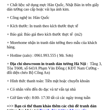
+ Chất liệu: sử dụng mực Hàn Quốc, Nhật Bản in trên giấy
dán tường cao cấp hoặc vải lụa ánh kim.
+ Công nghệ in: Hàn Quốc
+ Kích thước: In tranh theo kích thước thực tế
+ Báo giá: Báo giá theo kích thước thực tế (m2)
+ Morehome nhận in tranh dán tường theo mẫu của khách
hàng.
+ Hotline (zalo) : 0961.993.555 ( Mr. Sơn)
+
Địa chỉ showroom in tranh dán tường Hà Nội
: Tầng 3,
Tòa T608, số 643A Phạm Văn Đồng ( KĐT Nam Cường -
đối diện chéo Bộ Công An)
+ Hình thức thanh toán: Tiền mặt hoặc chuyển khoản
+ Có nhân viên đến đo đạc và tư vấn tại nhà
+ Giờ làm việc: 8:00- 17:30 tất cả các ngày trong tuần
=>> Bạn có thể tham khảo thêm các chủ đề tranh dán