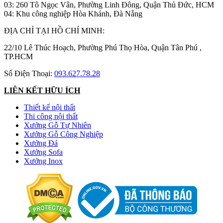
03: 260 Tô Ngọc Vân, Phường Linh Đông, Quận Thủ Đức, HCM
04: Khu công nghiệp Hòa Khánh, Đà Nẵng
ĐỊA CHỈ TẠI HỒ CHÍ MINH:
22/10 Lê Thúc Hoạch, Phường Phú Thọ Hòa, Quận Tân Phú ,
TP.HCM
Số Điện Thoại:
093.627.78.28
LIÊN KẾT HỮU ÍCH
Thiết kế nội thất
Thi công nội thất
Xưởng Gỗ Tự Nhiên
Xưởng Gỗ Công Nghiệp
Xưởng Đá
Xưởng Sofa
Xưởng Inox