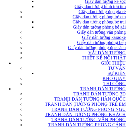
Giấy dán tường kẻ sọc
Giấy dán tường hình trái tim
Giấy dán tường đẹp giá rẻ
Giấy dán tường phòng trẻ em
Giấy dán tường phòng bé trai
Giấy dán tường phòng bé gái
Giấy dán tường văn phòng
Giấy dán tường karaoke
Giấy dán tường phòng bếp
Giấy dán tường phòng đọc sách
VẢI DÁN TƯỜNG
THIẾT KẾ NỘI THẤT
GIỚI THIỆU
TƯ VẤN
SỰ KIỆN
KHO GIẤY
THI CÔNG
TRANH DÁN TƯỜNG
TRANH DÁN TƯỜNG 3D
TRANH DÁN TƯỜNG HÀN QUỐC
TRANH DÁN TƯỜNG PHÒNG TRẺ EM
TRANH DÁN TƯỜNG PHÒNG NGỦ
TRANH DÁN TƯỜNG PHÒNG KHÁCH
TRANH DÁN TƯỜNG VĂN PHÒNG
TRANH DÁN TƯỜNG PHONG CẢNH