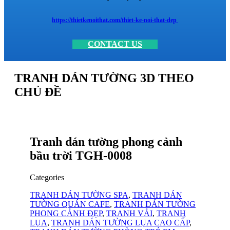
https://thietkenoithat.com/thiet-ke-noi-that-dep
CONTACT US
TRANH DÁN TƯỜNG 3D THEO
CHỦ ĐỀ
Tranh dán tường phong cảnh
bầu trời TGH-0008
Categories
TRANH DÁN TƯỜNG SPA
,
TRANH DÁN
TƯỜNG QUÁN CAFE
,
TRANH DÁN TƯỜNG
PHONG CẢNH ĐẸP
,
TRANH VẢI
,
TRANH
LỤA
,
TRANH DÁN TƯỜNG LỤA CAO CẤP
,