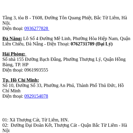
Trụ sở chính
:
Tầng 3, tòa B - T608, Đường Tôn Quang Phiệt, Bắc Từ Liêm, Hà
Nội.
Điện thoại:
0936277828
Đà Năng:
Lô Số 4 Đường Mê Linh, Phường Hòa Hiệp Nam, Quận
Liên Chiểu, Đà Nẵng - Điện Thoại:
0762731789 (Đại Lý)
Hải Phòng:
Số nhà 155 Đường Bạch Đằng, Phường Thượng Lý, Quận Hồng
Bàng, TP. HP
Điện thoại: 0961993555
Tp. Hồ Chí Minh:
Số 10, Đường Số 33, Phường An Phú, Thành Phố Thủ Đức, Hồ
Chí Minh
Điện thoại:
0929154078
Nhà máy sản xuất đồ gỗ:
01: Xã Thượng Cát, Từ Liêm, HN.
02: Đường Đại Đoàn Kết, Thượng Cát - Quận Bắc Từ Liêm - Hà
Nội