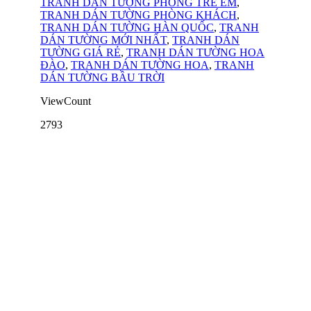
TRANH DÁN TƯỜNG PHÒNG TRẺ EM
,
TRANH DÁN TƯỜNG PHÒNG KHÁCH
,
TRANH DÁN TƯỜNG HÀN QUỐC
,
TRANH
DÁN TƯỜNG MỚI NHẤT
,
TRANH DÁN
TƯỜNG GIÁ RẺ
,
TRANH DÁN TƯỜNG HOA
ĐÀO
,
TRANH DÁN TƯỜNG HOA
,
TRANH
DÁN TƯỜNG BẦU TRỜI
ViewCount
2793