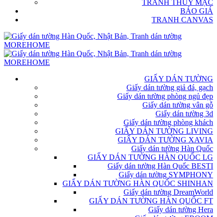
TRANH THỦY MẶC
BÁO GIÁ
TRANH CANVAS
GIẤY DÁN TƯỜNG
Giấy dán tường giả đá, gạch
Giấy dán tường phòng ngủ đẹp
Giấy dán tường vân gỗ
Giấy dán tường 3d
Giấy dán tường phòng khách
GIẤY DÁN TƯỜNG LIVING
GIẤY DÁN TƯỜNG XAVIA
Giấy dán tường Hàn Quốc
GIẤY DÁN TƯỜNG HÀN QUỐC LG
Giấy dán tường Hàn Quốc BESTI
Giấy dán tường SYMPHONY
GIẤY DÁN TƯỜNG HÀN QUỐC SHINHAN
Giấy dán tường DreamWorld
GIẤY DÁN TƯỜNG HÀN QUỐC FT
Giấy dán tường Hera