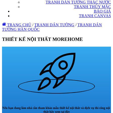
TRANH DÁN TƯỜNG THÁC NƯỚC
TRANH THỦY MẶC
BÁO GIÁ
TRANH CANVAS
TRANG CHỦ
/
TRANH DÁN TƯỜNG
/
TRANH DÁN
TƯỜNG HÀN QUỐC
THIẾT KẾ NỘI THẤT MOREHOME
Nếu bạn đang làm nhà cần tham khảo mẫu thiết kế nội thất và dịch vụ thi công nội
thất hãy xem tại đây