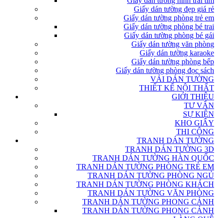
Giấy dán tường hình trái tim
Giấy dán tường đẹp giá rẻ
Giấy dán tường phòng trẻ em
Giấy dán tường phòng bé trai
Giấy dán tường phòng bé gái
Giấy dán tường văn phòng
Giấy dán tường karaoke
Giấy dán tường phòng bếp
Giấy dán tường phòng đọc sách
VẢI DÁN TƯỜNG
THIẾT KẾ NỘI THẤT
GIỚI THIỆU
TƯ VẤN
SỰ KIỆN
KHO GIẤY
THI CÔNG
TRANH DÁN TƯỜNG
TRANH DÁN TƯỜNG 3D
TRANH DÁN TƯỜNG HÀN QUỐC
TRANH DÁN TƯỜNG PHÒNG TRẺ EM
TRANH DÁN TƯỜNG PHÒNG NGỦ
TRANH DÁN TƯỜNG PHÒNG KHÁCH
TRANH DÁN TƯỜNG VĂN PHÒNG
TRANH DÁN TƯỜNG PHONG CẢNH
TRANH DÁN TƯỜNG PHONG CẢNH