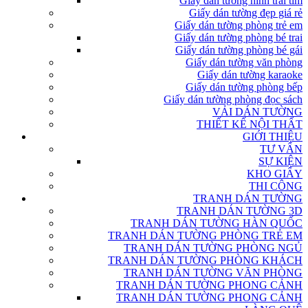
Giấy dán tường hình trái tim
Giấy dán tường đẹp giá rẻ
Giấy dán tường phòng trẻ em
Giấy dán tường phòng bé trai
Giấy dán tường phòng bé gái
Giấy dán tường văn phòng
Giấy dán tường karaoke
Giấy dán tường phòng bếp
Giấy dán tường phòng đọc sách
VẢI DÁN TƯỜNG
THIẾT KẾ NỘI THẤT
GIỚI THIỆU
TƯ VẤN
SỰ KIỆN
KHO GIẤY
THI CÔNG
TRANH DÁN TƯỜNG
TRANH DÁN TƯỜNG 3D
TRANH DÁN TƯỜNG HÀN QUỐC
TRANH DÁN TƯỜNG PHÒNG TRẺ EM
TRANH DÁN TƯỜNG PHÒNG NGỦ
TRANH DÁN TƯỜNG PHÒNG KHÁCH
TRANH DÁN TƯỜNG VĂN PHÒNG
TRANH DÁN TƯỜNG PHONG CẢNH
TRANH DÁN TƯỜNG PHONG CẢNH