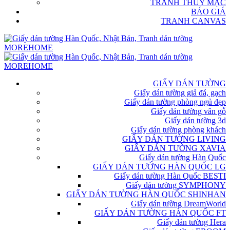
TRANH THỦY MẶC
BÁO GIÁ
TRANH CANVAS
GIẤY DÁN TƯỜNG
Giấy dán tường giả đá, gạch
Giấy dán tường phòng ngủ đẹp
Giấy dán tường vân gỗ
Giấy dán tường 3d
Giấy dán tường phòng khách
GIẤY DÁN TƯỜNG LIVING
GIẤY DÁN TƯỜNG XAVIA
Giấy dán tường Hàn Quốc
GIẤY DÁN TƯỜNG HÀN QUỐC LG
Giấy dán tường Hàn Quốc BESTI
Giấy dán tường SYMPHONY
GIẤY DÁN TƯỜNG HÀN QUỐC SHINHAN
Giấy dán tường DreamWorld
GIẤY DÁN TƯỜNG HÀN QUỐC FT
Giấy dán tường Hera