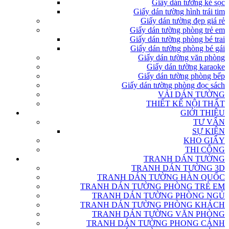
Giấy dán tường kẻ sọc
Giấy dán tường hình trái tim
Giấy dán tường đẹp giá rẻ
Giấy dán tường phòng trẻ em
Giấy dán tường phòng bé trai
Giấy dán tường phòng bé gái
Giấy dán tường văn phòng
Giấy dán tường karaoke
Giấy dán tường phòng bếp
Giấy dán tường phòng đọc sách
VẢI DÁN TƯỜNG
THIẾT KẾ NỘI THẤT
GIỚI THIỆU
TƯ VẤN
SỰ KIỆN
KHO GIẤY
THI CÔNG
TRANH DÁN TƯỜNG
TRANH DÁN TƯỜNG 3D
TRANH DÁN TƯỜNG HÀN QUỐC
TRANH DÁN TƯỜNG PHÒNG TRẺ EM
TRANH DÁN TƯỜNG PHÒNG NGỦ
TRANH DÁN TƯỜNG PHÒNG KHÁCH
TRANH DÁN TƯỜNG VĂN PHÒNG
TRANH DÁN TƯỜNG PHONG CẢNH