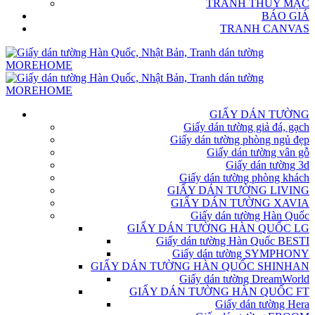
TRANH THỦY MẶC
BÁO GIÁ
TRANH CANVAS
GIẤY DÁN TƯỜNG
Giấy dán tường giả đá, gạch
Giấy dán tường phòng ngủ đẹp
Giấy dán tường vân gỗ
Giấy dán tường 3d
Giấy dán tường phòng khách
GIẤY DÁN TƯỜNG LIVING
GIẤY DÁN TƯỜNG XAVIA
Giấy dán tường Hàn Quốc
GIẤY DÁN TƯỜNG HÀN QUỐC LG
Giấy dán tường Hàn Quốc BESTI
Giấy dán tường SYMPHONY
GIẤY DÁN TƯỜNG HÀN QUỐC SHINHAN
Giấy dán tường DreamWorld
GIẤY DÁN TƯỜNG HÀN QUỐC FT
Giấy dán tường Hera