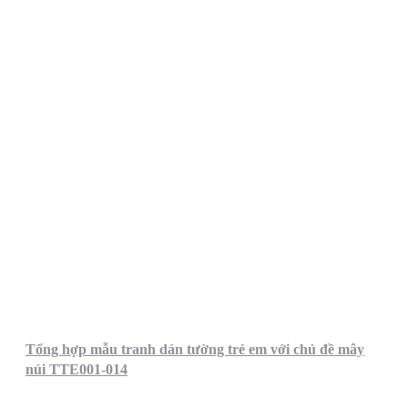
Tổng hợp mẫu tranh dán tường trẻ em với chủ đề mây
núi TTE001-014