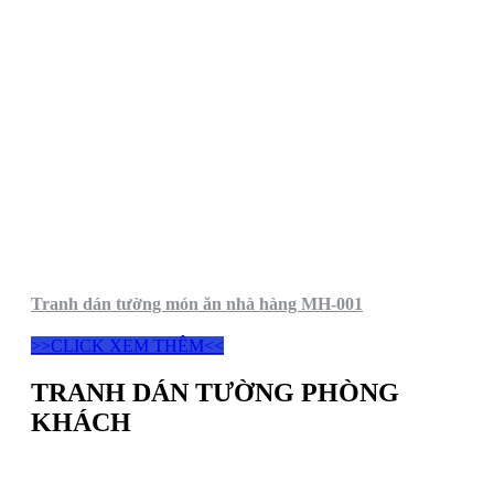
Tranh dán tường món ăn nhà hàng MH-001
>>CLICK XEM THÊM<<
TRANH DÁN TƯỜNG PHÒNG
KHÁCH