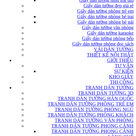
Giấy dán tường hình trái tim
Giấy dán tường đẹp giá rẻ
Giấy dán tường phòng trẻ em
Giấy dán tường phòng bé trai
Giấy dán tường phòng bé gái
Giấy dán tường văn phòng
Giấy dán tường karaoke
Giấy dán tường phòng bếp
Giấy dán tường phòng đọc sách
VẢI DÁN TƯỜNG
THIẾT KẾ NỘI THẤT
GIỚI THIỆU
TƯ VẤN
SỰ KIỆN
KHO GIẤY
THI CÔNG
TRANH DÁN TƯỜNG
TRANH DÁN TƯỜNG 3D
TRANH DÁN TƯỜNG HÀN QUỐC
TRANH DÁN TƯỜNG PHÒNG TRẺ EM
TRANH DÁN TƯỜNG PHÒNG NGỦ
TRANH DÁN TƯỜNG PHÒNG KHÁCH
TRANH DÁN TƯỜNG VĂN PHÒNG
TRANH DÁN TƯỜNG PHONG CẢNH
TRANH DÁN TƯỜNG PHONG CẢNH