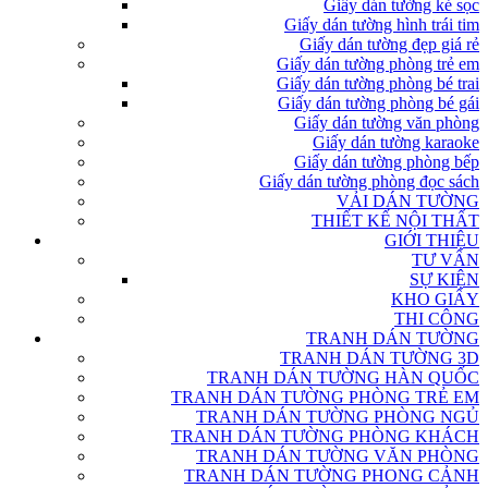
Giấy dán tường kẻ sọc
Giấy dán tường hình trái tim
Giấy dán tường đẹp giá rẻ
Giấy dán tường phòng trẻ em
Giấy dán tường phòng bé trai
Giấy dán tường phòng bé gái
Giấy dán tường văn phòng
Giấy dán tường karaoke
Giấy dán tường phòng bếp
Giấy dán tường phòng đọc sách
VẢI DÁN TƯỜNG
THIẾT KẾ NỘI THẤT
GIỚI THIỆU
TƯ VẤN
SỰ KIỆN
KHO GIẤY
THI CÔNG
TRANH DÁN TƯỜNG
TRANH DÁN TƯỜNG 3D
TRANH DÁN TƯỜNG HÀN QUỐC
TRANH DÁN TƯỜNG PHÒNG TRẺ EM
TRANH DÁN TƯỜNG PHÒNG NGỦ
TRANH DÁN TƯỜNG PHÒNG KHÁCH
TRANH DÁN TƯỜNG VĂN PHÒNG
TRANH DÁN TƯỜNG PHONG CẢNH