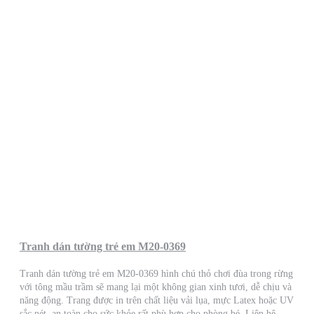
Tranh dán tường trẻ em M20-0369
Tranh dán tường trẻ em M20-0369 hình chú thỏ chơi đùa trong rừng
với tông mầu trầm sẽ mang lại một không gian xinh tươi, dễ chịu và
năng động. Trang được in trên chất liệu vải lụa, mực Latex hoặc UV
sắc nét, an toàn cho sức khỏe rất phù hợp cho phòng bé. Liên hệ