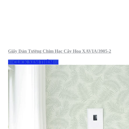
Giấy Dán Tường Chim Hạc Cây Hoa XAVIA|3905-2
>>CLICK XEM THÊM<<