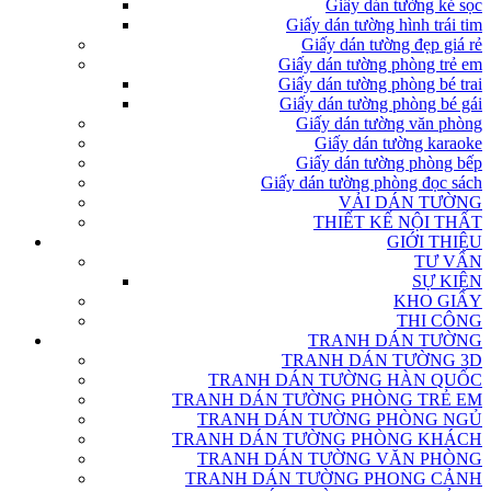
Giấy dán tường kẻ sọc
Giấy dán tường hình trái tim
Giấy dán tường đẹp giá rẻ
Giấy dán tường phòng trẻ em
Giấy dán tường phòng bé trai
Giấy dán tường phòng bé gái
Giấy dán tường văn phòng
Giấy dán tường karaoke
Giấy dán tường phòng bếp
Giấy dán tường phòng đọc sách
VẢI DÁN TƯỜNG
THIẾT KẾ NỘI THẤT
GIỚI THIỆU
TƯ VẤN
SỰ KIỆN
KHO GIẤY
THI CÔNG
TRANH DÁN TƯỜNG
TRANH DÁN TƯỜNG 3D
TRANH DÁN TƯỜNG HÀN QUỐC
TRANH DÁN TƯỜNG PHÒNG TRẺ EM
TRANH DÁN TƯỜNG PHÒNG NGỦ
TRANH DÁN TƯỜNG PHÒNG KHÁCH
TRANH DÁN TƯỜNG VĂN PHÒNG
TRANH DÁN TƯỜNG PHONG CẢNH