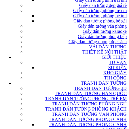
Giấy dán tường hình trái tim
Giấy dán tường đẹp giá rẻ
Giấy dán tường phòng trẻ em
Giấy dán tường phòng bé trai
Giấy dán tường phòng bé gái
Giấy dán tường văn phòng
Giấy dán tường karaoke
Giấy dán tường phòng bếp
Giấy dán tường phòng đọc sách
VẢI DÁN TƯỜNG
THIẾT KẾ NỘI THẤT
GIỚI THIỆU
TƯ VẤN
SỰ KIỆN
KHO GIẤY
THI CÔNG
TRANH DÁN TƯỜNG
TRANH DÁN TƯỜNG 3D
TRANH DÁN TƯỜNG HÀN QUỐC
TRANH DÁN TƯỜNG PHÒNG TRẺ EM
TRANH DÁN TƯỜNG PHÒNG NGỦ
TRANH DÁN TƯỜNG PHÒNG KHÁCH
TRANH DÁN TƯỜNG VĂN PHÒNG
TRANH DÁN TƯỜNG PHONG CẢNH
TRANH DÁN TƯỜNG PHONG CẢNH