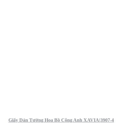
Giấy Dán Tường Hoa Bồ Công Anh XAVIA|3907-4