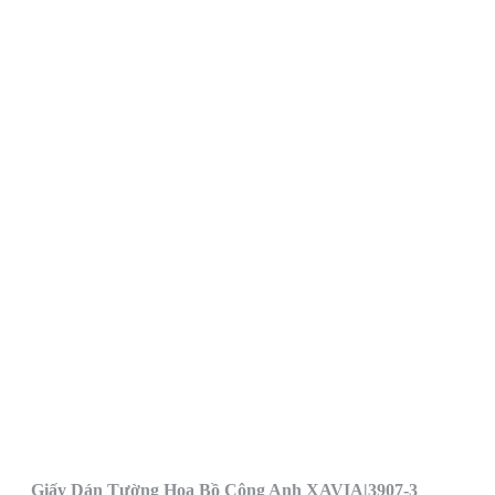
Giấy Dán Tường Hoa Bồ Công Anh XAVIA|3907-3