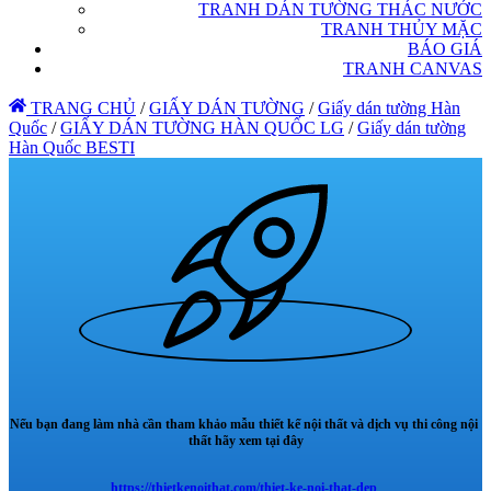
TRANH DÁN TƯỜNG THÁC NƯỚC
TRANH THỦY MẶC
BÁO GIÁ
TRANH CANVAS
TRANG CHỦ
/
GIẤY DÁN TƯỜNG
/
Giấy dán tường Hàn
Quốc
/
GIẤY DÁN TƯỜNG HÀN QUỐC LG
/
Giấy dán tường
Hàn Quốc BESTI
Nếu bạn đang làm nhà cần tham khảo mẫu thiết kế nội thất và dịch vụ thi công nội
thất hãy xem tại đây
https://thietkenoithat.com/thiet-ke-noi-that-dep