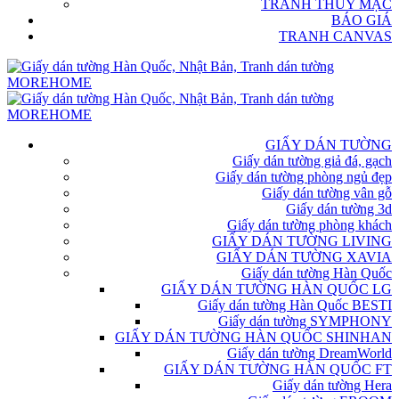
TRANH THỦY MẶC
BÁO GIÁ
TRANH CANVAS
GIẤY DÁN TƯỜNG
Giấy dán tường giả đá, gạch
Giấy dán tường phòng ngủ đẹp
Giấy dán tường vân gỗ
Giấy dán tường 3d
Giấy dán tường phòng khách
GIẤY DÁN TƯỜNG LIVING
GIẤY DÁN TƯỜNG XAVIA
Giấy dán tường Hàn Quốc
GIẤY DÁN TƯỜNG HÀN QUỐC LG
Giấy dán tường Hàn Quốc BESTI
Giấy dán tường SYMPHONY
GIẤY DÁN TƯỜNG HÀN QUỐC SHINHAN
Giấy dán tường DreamWorld
GIẤY DÁN TƯỜNG HÀN QUỐC FT
Giấy dán tường Hera