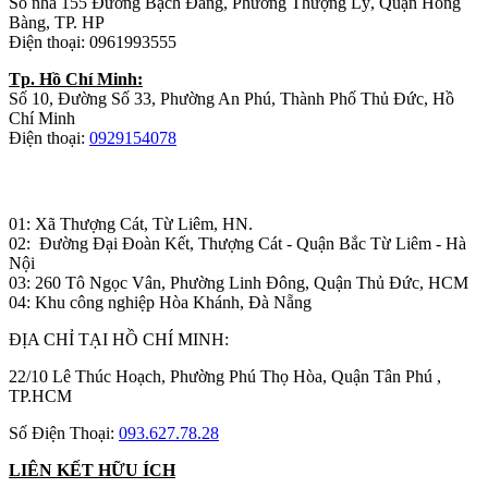
Số nhà 155 Đường Bạch Đằng, Phường Thượng Lý, Quận Hồng
Bàng, TP. HP
Điện thoại: 0961993555
Tp. Hồ Chí Minh:
Số 10, Đường Số 33, Phường An Phú, Thành Phố Thủ Đức, Hồ
Chí Minh
Điện thoại:
0929154078
Nhà máy sản xuất đồ gỗ:
01: Xã Thượng Cát, Từ Liêm, HN.
02: Đường Đại Đoàn Kết, Thượng Cát - Quận Bắc Từ Liêm - Hà
Nội
03: 260 Tô Ngọc Vân, Phường Linh Đông, Quận Thủ Đức, HCM
04: Khu công nghiệp Hòa Khánh, Đà Nẵng
ĐỊA CHỈ TẠI HỒ CHÍ MINH:
22/10 Lê Thúc Hoạch, Phường Phú Thọ Hòa, Quận Tân Phú ,
TP.HCM
Số Điện Thoại:
093.627.78.28
LIÊN KẾT HỮU ÍCH