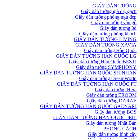
GIẤY DÁN TƯỜNG
Giấy dán tường giả đá, gạch
Giấy dán tường phòng ngủ đẹp
Giấy dán tường vân gỗ
Giấy dán tường 3d
Giấy dán tường phòng khách
GIẤY DÁN TƯỜNG LIVING
GIẤY DÁN TƯỜNG XAVIA
Giấy dán tường Hàn Quốc
GIẤY DÁN TƯỜNG HÀN QUỐC LG
Giấy dán tường Hàn Quốc BESTI
Giấy dán tường SYMPHONY
GIẤY DÁN TƯỜNG HÀN QUỐC SHINHAN
Giấy dán tường DreamWorld
GIẤY DÁN TƯỜNG HÀN QUỐC FT
Giấy dán tường Hera
Giấy dán tường EROOM
Giấy dán tường DARAE
GIẤY DÁN TƯỜNG HÀN QUỐC GAENARI
Giấy dán tường BOS
GIẤY DÁN TƯỜNG HÀN QUỐC JEIL
Giấy dán tường Nhật Bản
PHONG CÁCH
Giấy dán tường hình cây