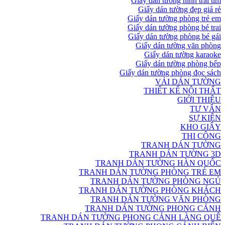
Giấy dán tường hình trái tim
Giấy dán tường đẹp giá rẻ
Giấy dán tường phòng trẻ em
Giấy dán tường phòng bé trai
Giấy dán tường phòng bé gái
Giấy dán tường văn phòng
Giấy dán tường karaoke
Giấy dán tường phòng bếp
Giấy dán tường phòng đọc sách
VẢI DÁN TƯỜNG
THIẾT KẾ NỘI THẤT
GIỚI THIỆU
TƯ VẤN
SỰ KIỆN
KHO GIẤY
THI CÔNG
TRANH DÁN TƯỜNG
TRANH DÁN TƯỜNG 3D
TRANH DÁN TƯỜNG HÀN QUỐC
TRANH DÁN TƯỜNG PHÒNG TRẺ EM
TRANH DÁN TƯỜNG PHÒNG NGỦ
TRANH DÁN TƯỜNG PHÒNG KHÁCH
TRANH DÁN TƯỜNG VĂN PHÒNG
TRANH DÁN TƯỜNG PHONG CẢNH
TRANH DÁN TƯỜNG PHONG CẢNH LÀNG QUÊ