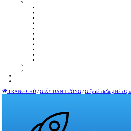
TRANG CHỦ
/
GIẤY DÁN TƯỜNG
/
Giấy dán tường Hàn Qu