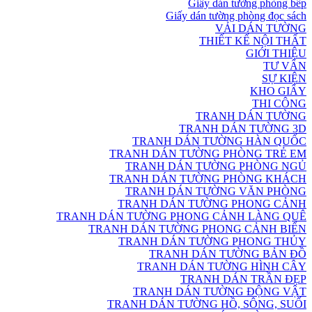
Giấy dán tường phòng bếp
Giấy dán tường phòng đọc sách
VẢI DÁN TƯỜNG
THIẾT KẾ NỘI THẤT
GIỚI THIỆU
TƯ VẤN
SỰ KIỆN
KHO GIẤY
THI CÔNG
TRANH DÁN TƯỜNG
TRANH DÁN TƯỜNG 3D
TRANH DÁN TƯỜNG HÀN QUỐC
TRANH DÁN TƯỜNG PHÒNG TRẺ EM
TRANH DÁN TƯỜNG PHÒNG NGỦ
TRANH DÁN TƯỜNG PHÒNG KHÁCH
TRANH DÁN TƯỜNG VĂN PHÒNG
TRANH DÁN TƯỜNG PHONG CẢNH
TRANH DÁN TƯỜNG PHONG CẢNH LÀNG QUÊ
TRANH DÁN TƯỜNG PHONG CẢNH BIỂN
TRANH DÁN TƯỜNG PHONG THỦY
TRANH DÁN TƯỜNG BẢN ĐỒ
TRANH DÁN TƯỜNG HÌNH CÂY
TRANH DÁN TRẦN ĐẸP
TRANH DÁN TƯỜNG ĐỘNG VẬT
TRANH DÁN TƯỜNG HỒ, SÔNG, SUỐI