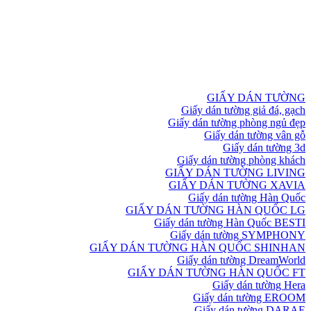
GIẤY DÁN TƯỜNG
Giấy dán tường giả đá, gạch
Giấy dán tường phòng ngủ đẹp
Giấy dán tường vân gỗ
Giấy dán tường 3d
Giấy dán tường phòng khách
GIẤY DÁN TƯỜNG LIVING
GIẤY DÁN TƯỜNG XAVIA
Giấy dán tường Hàn Quốc
GIẤY DÁN TƯỜNG HÀN QUỐC LG
Giấy dán tường Hàn Quốc BESTI
Giấy dán tường SYMPHONY
GIẤY DÁN TƯỜNG HÀN QUỐC SHINHAN
Giấy dán tường DreamWorld
GIẤY DÁN TƯỜNG HÀN QUỐC FT
Giấy dán tường Hera
Giấy dán tường EROOM
Giấy dán tường DARAE