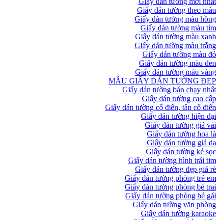
Giấy dán tường mới nhất
Giấy dán tường theo màu
Giấy dán tường màu hồng
Giấy dán tường màu tím
Giấy dán tường màu xanh
Giấy dán tường màu trắng
Giấy dán tường màu đỏ
Giấy dán tường màu đen
Giấy dán tường màu vàng
MẪU GIẤY DÁN TƯỜNG ĐẸP
Giấy dán tường bán chạy nhất
Giấy dán tường cao cấp
Giấy dán tường cổ điển, tân cổ điển
Giấy dán tường hiện đại
Giấy dán tường giả vải
Giấy dán tường hoa lá
Giấy dán tường giả da
Giấy dán tường kẻ sọc
Giấy dán tường hình trái tim
Giấy dán tường đẹp giá rẻ
Giấy dán tường phòng trẻ em
Giấy dán tường phòng bé trai
Giấy dán tường phòng bé gái
Giấy dán tường văn phòng
Giấy dán tường karaoke