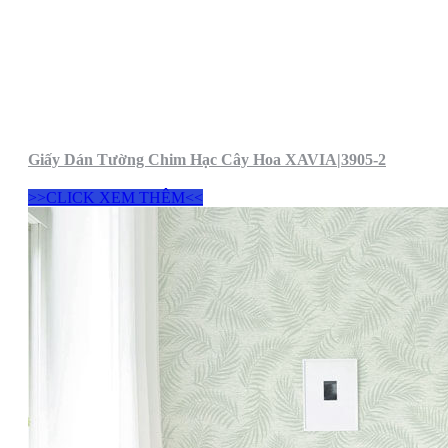
Giấy Dán Tường Chim Hạc Cây Hoa XAVIA|3905-2
>>CLICK XEM THÊM<<