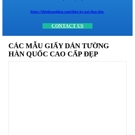
https://thietkenoithat.com/thiet-ke-noi-that-dep
CONTACT US
CÁC MẪU GIẤY DÁN TƯỜNG
HÀN QUỐC CAO CẤP ĐẸP