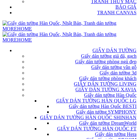
TRANH THỦY MẶC
BÁO GIÁ
TRANH CANVAS
GIẤY DÁN TƯỜNG
Giấy dán tường giả đá, gạch
Giấy dán tường phòng ngủ đẹp
Giấy dán tường vân gỗ
Giấy dán tường 3d
Giấy dán tường phòng khách
GIẤY DÁN TƯỜNG LIVING
GIẤY DÁN TƯỜNG XAVIA
Giấy dán tường Hàn Quốc
GIẤY DÁN TƯỜNG HÀN QUỐC LG
Giấy dán tường Hàn Quốc BESTI
Giấy dán tường SYMPHONY
GIẤY DÁN TƯỜNG HÀN QUỐC SHINHAN
Giấy dán tường DreamWorld
GIẤY DÁN TƯỜNG HÀN QUỐC FT
Giấy dán tường Hera