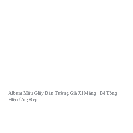
Album Mẫu Giấy Dán Tường Giả Xi Măng - Bê Tông
Hiệu Ứng Đẹp