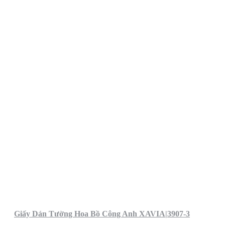
Giấy Dán Tường Hoa Bồ Công Anh XAVIA|3907-3