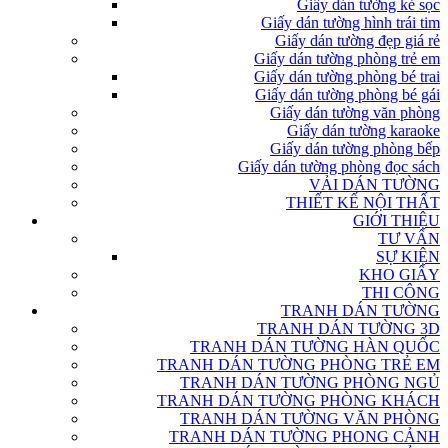
Giấy dán tường kẻ sọc
Giấy dán tường hình trái tim
Giấy dán tường đẹp giá rẻ
Giấy dán tường phòng trẻ em
Giấy dán tường phòng bé trai
Giấy dán tường phòng bé gái
Giấy dán tường văn phòng
Giấy dán tường karaoke
Giấy dán tường phòng bếp
Giấy dán tường phòng đọc sách
VẢI DÁN TƯỜNG
THIẾT KẾ NỘI THẤT
GIỚI THIỆU
TƯ VẤN
SỰ KIỆN
KHO GIẤY
THI CÔNG
TRANH DÁN TƯỜNG
TRANH DÁN TƯỜNG 3D
TRANH DÁN TƯỜNG HÀN QUỐC
TRANH DÁN TƯỜNG PHÒNG TRẺ EM
TRANH DÁN TƯỜNG PHÒNG NGỦ
TRANH DÁN TƯỜNG PHÒNG KHÁCH
TRANH DÁN TƯỜNG VĂN PHÒNG
TRANH DÁN TƯỜNG PHONG CẢNH