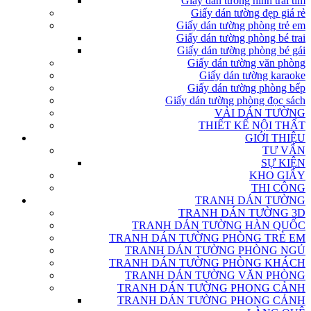
Giấy dán tường hình trái tim
Giấy dán tường đẹp giá rẻ
Giấy dán tường phòng trẻ em
Giấy dán tường phòng bé trai
Giấy dán tường phòng bé gái
Giấy dán tường văn phòng
Giấy dán tường karaoke
Giấy dán tường phòng bếp
Giấy dán tường phòng đọc sách
VẢI DÁN TƯỜNG
THIẾT KẾ NỘI THẤT
GIỚI THIỆU
TƯ VẤN
SỰ KIỆN
KHO GIẤY
THI CÔNG
TRANH DÁN TƯỜNG
TRANH DÁN TƯỜNG 3D
TRANH DÁN TƯỜNG HÀN QUỐC
TRANH DÁN TƯỜNG PHÒNG TRẺ EM
TRANH DÁN TƯỜNG PHÒNG NGỦ
TRANH DÁN TƯỜNG PHÒNG KHÁCH
TRANH DÁN TƯỜNG VĂN PHÒNG
TRANH DÁN TƯỜNG PHONG CẢNH
TRANH DÁN TƯỜNG PHONG CẢNH