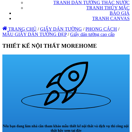
TRANH DÁN TƯỜNG THÁC NƯỚC
TRANH THỦY MẶC
BÁO GIÁ
TRANH CANVAS
TRANG CHỦ
/
GIẤY DÁN TƯỜNG
/
PHONG CÁCH
/
MẪU GIẤY DÁN TƯỜNG ĐẸP
/
Giấy dán tường cao cấp
THIẾT KẾ NỘI THẤT MOREHOME
Nếu bạn đang làm nhà cần tham khảo mẫu thiết kế nội thất và dịch vụ thi công nội
thất hãy xem tại đây