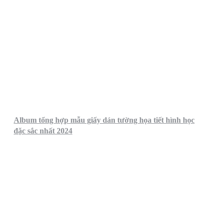
Album tổng hợp mẫu giấy dán tường họa tiết hình học
đặc sắc nhất 2024