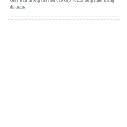
Giấy dán tường tiết hoa cao cấp 70219 tông màu trắng,
đỏ, nâu.