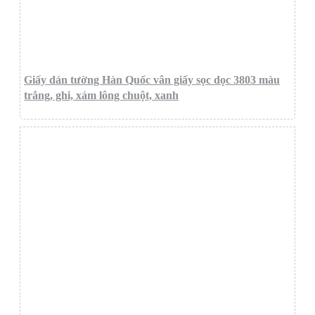
Giấy dán tường Hàn Quốc vân giấy sọc dọc 3803 màu
trắng, ghi, xám lông chuột, xanh