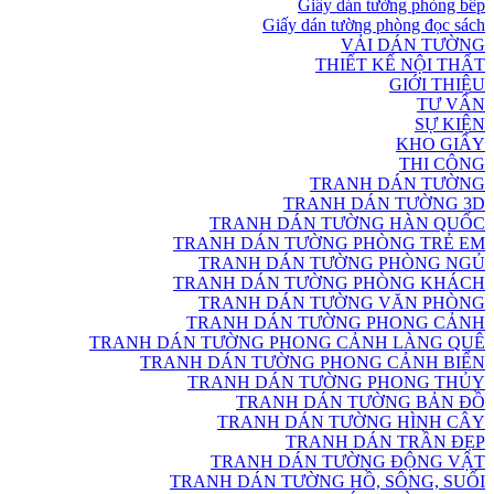
Giấy dán tường phòng bếp
Giấy dán tường phòng đọc sách
VẢI DÁN TƯỜNG
THIẾT KẾ NỘI THẤT
GIỚI THIỆU
TƯ VẤN
SỰ KIỆN
KHO GIẤY
THI CÔNG
TRANH DÁN TƯỜNG
TRANH DÁN TƯỜNG 3D
TRANH DÁN TƯỜNG HÀN QUỐC
TRANH DÁN TƯỜNG PHÒNG TRẺ EM
TRANH DÁN TƯỜNG PHÒNG NGỦ
TRANH DÁN TƯỜNG PHÒNG KHÁCH
TRANH DÁN TƯỜNG VĂN PHÒNG
TRANH DÁN TƯỜNG PHONG CẢNH
TRANH DÁN TƯỜNG PHONG CẢNH LÀNG QUÊ
TRANH DÁN TƯỜNG PHONG CẢNH BIỂN
TRANH DÁN TƯỜNG PHONG THỦY
TRANH DÁN TƯỜNG BẢN ĐỒ
TRANH DÁN TƯỜNG HÌNH CÂY
TRANH DÁN TRẦN ĐẸP
TRANH DÁN TƯỜNG ĐỘNG VẬT
TRANH DÁN TƯỜNG HỒ, SÔNG, SUỐI