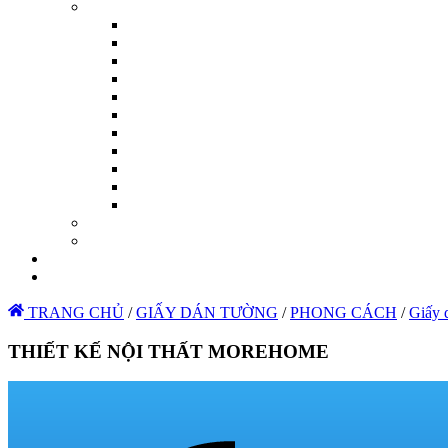
TRANG CHỦ
/
GIẤY DÁN TƯỜNG
/
PHONG CÁCH
/
Giấy 
THIẾT KẾ NỘI THẤT MOREHOME