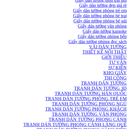
Giấy dán tường hình trái tim
Giấy dán tường đẹp giá rẻ
Giấy dán tường phòng trẻ em
Giấy dán tường phòng bé trai
Giấy dán tường phòng bé gái
Giấy dán tường văn phòng
Giấy dán tường karaoke
Giấy dán tường phòng bếp
Giấy dán tường phòng đọc sách
VẢI DÁN TƯỜNG
THIẾT KẾ NỘI THẤT
GIỚI THIỆU
TƯ VẤN
SỰ KIỆN
KHO GIẤY
THI CÔNG
TRANH DÁN TƯỜNG
TRANH DÁN TƯỜNG 3D
TRANH DÁN TƯỜNG HÀN QUỐC
TRANH DÁN TƯỜNG PHÒNG TRẺ EM
TRANH DÁN TƯỜNG PHÒNG NGỦ
TRANH DÁN TƯỜNG PHÒNG KHÁCH
TRANH DÁN TƯỜNG VĂN PHÒNG
TRANH DÁN TƯỜNG PHONG CẢNH
TRANH DÁN TƯỜNG PHONG CẢNH LÀNG QUÊ