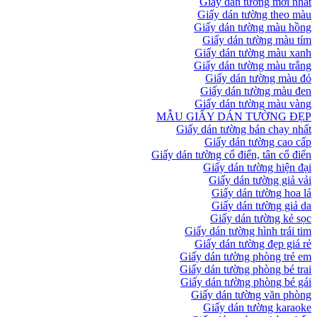
Giấy dán tường mới nhất
Giấy dán tường theo màu
Giấy dán tường màu hồng
Giấy dán tường màu tím
Giấy dán tường màu xanh
Giấy dán tường màu trắng
Giấy dán tường màu đỏ
Giấy dán tường màu đen
Giấy dán tường màu vàng
MẪU GIẤY DÁN TƯỜNG ĐẸP
Giấy dán tường bán chạy nhất
Giấy dán tường cao cấp
Giấy dán tường cổ điển, tân cổ điển
Giấy dán tường hiện đại
Giấy dán tường giả vải
Giấy dán tường hoa lá
Giấy dán tường giả da
Giấy dán tường kẻ sọc
Giấy dán tường hình trái tim
Giấy dán tường đẹp giá rẻ
Giấy dán tường phòng trẻ em
Giấy dán tường phòng bé trai
Giấy dán tường phòng bé gái
Giấy dán tường văn phòng
Giấy dán tường karaoke