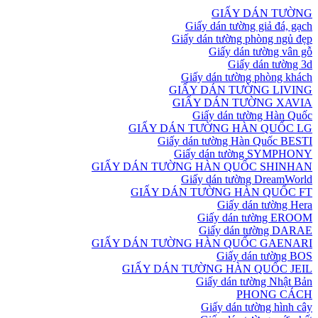
GIẤY DÁN TƯỜNG
Giấy dán tường giả đá, gạch
Giấy dán tường phòng ngủ đẹp
Giấy dán tường vân gỗ
Giấy dán tường 3d
Giấy dán tường phòng khách
GIẤY DÁN TƯỜNG LIVING
GIẤY DÁN TƯỜNG XAVIA
Giấy dán tường Hàn Quốc
GIẤY DÁN TƯỜNG HÀN QUỐC LG
Giấy dán tường Hàn Quốc BESTI
Giấy dán tường SYMPHONY
GIẤY DÁN TƯỜNG HÀN QUỐC SHINHAN
Giấy dán tường DreamWorld
GIẤY DÁN TƯỜNG HÀN QUỐC FT
Giấy dán tường Hera
Giấy dán tường EROOM
Giấy dán tường DARAE
GIẤY DÁN TƯỜNG HÀN QUỐC GAENARI
Giấy dán tường BOS
GIẤY DÁN TƯỜNG HÀN QUỐC JEIL
Giấy dán tường Nhật Bản
PHONG CÁCH
Giấy dán tường hình cây