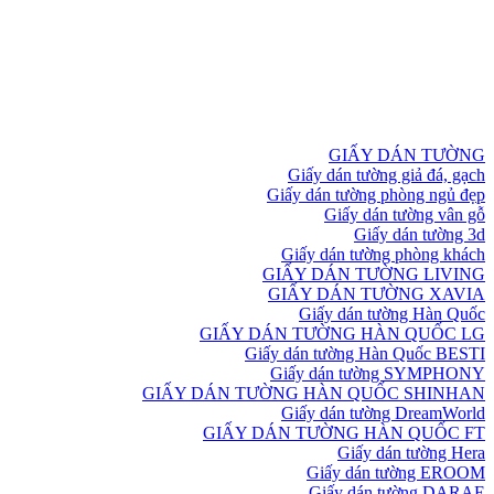
GIẤY DÁN TƯỜNG
Giấy dán tường giả đá, gạch
Giấy dán tường phòng ngủ đẹp
Giấy dán tường vân gỗ
Giấy dán tường 3d
Giấy dán tường phòng khách
GIẤY DÁN TƯỜNG LIVING
GIẤY DÁN TƯỜNG XAVIA
Giấy dán tường Hàn Quốc
GIẤY DÁN TƯỜNG HÀN QUỐC LG
Giấy dán tường Hàn Quốc BESTI
Giấy dán tường SYMPHONY
GIẤY DÁN TƯỜNG HÀN QUỐC SHINHAN
Giấy dán tường DreamWorld
GIẤY DÁN TƯỜNG HÀN QUỐC FT
Giấy dán tường Hera
Giấy dán tường EROOM
Giấy dán tường DARAE