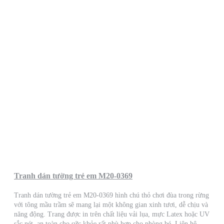
Tranh dán tường trẻ em M20-0369
Tranh dán tường trẻ em M20-0369 hình chú thỏ chơi đùa trong rừng
với tông mầu trầm sẽ mang lại một không gian xinh tươi, dễ chịu và
năng động. Trang được in trên chất liệu vải lụa, mực Latex hoặc UV
sắc nét, an toàn cho sức khỏe rất phù hợp cho phòng bé. Liên hệ