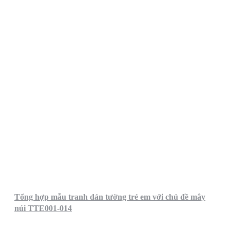
Tổng hợp mẫu tranh dán tường trẻ em với chủ đề mây
núi TTE001-014