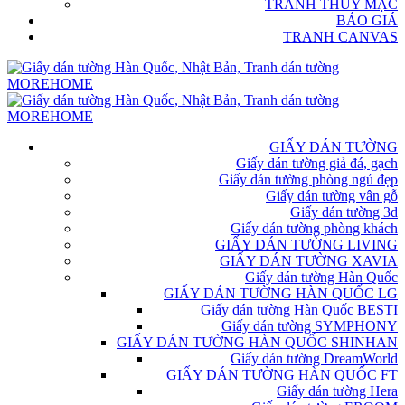
TRANH THỦY MẶC
BÁO GIÁ
TRANH CANVAS
GIẤY DÁN TƯỜNG
Giấy dán tường giả đá, gạch
Giấy dán tường phòng ngủ đẹp
Giấy dán tường vân gỗ
Giấy dán tường 3d
Giấy dán tường phòng khách
GIẤY DÁN TƯỜNG LIVING
GIẤY DÁN TƯỜNG XAVIA
Giấy dán tường Hàn Quốc
GIẤY DÁN TƯỜNG HÀN QUỐC LG
Giấy dán tường Hàn Quốc BESTI
Giấy dán tường SYMPHONY
GIẤY DÁN TƯỜNG HÀN QUỐC SHINHAN
Giấy dán tường DreamWorld
GIẤY DÁN TƯỜNG HÀN QUỐC FT
Giấy dán tường Hera