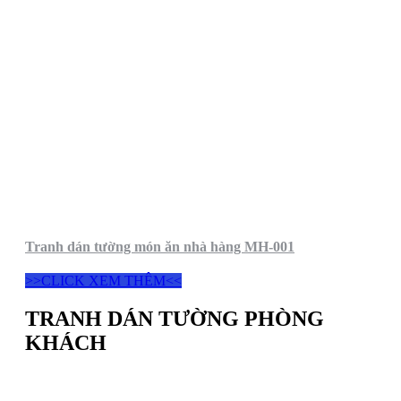
Tranh dán tường món ăn nhà hàng MH-001
>>CLICK XEM THÊM<<
TRANH DÁN TƯỜNG PHÒNG
KHÁCH