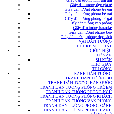
Giấy dán tường hình trái tim
Giấy dán tường đẹp giá rẻ
Giấy dán tường phòng trẻ em
Giấy dán tường phòng bé trai
Giấy dán tường phòng bé gái
Giấy dán tường văn phòng
Giấy dán tường karaoke
Giấy dán tường phòng bếp
Giấy dán tường phòng đọc sách
VẢI DÁN TƯỜNG
THIẾT KẾ NỘI THẤT
GIỚI THIỆU
TƯ VẤN
SỰ KIỆN
KHO GIẤY
THI CÔNG
TRANH DÁN TƯỜNG
TRANH DÁN TƯỜNG 3D
TRANH DÁN TƯỜNG HÀN QUỐC
TRANH DÁN TƯỜNG PHÒNG TRẺ EM
TRANH DÁN TƯỜNG PHÒNG NGỦ
TRANH DÁN TƯỜNG PHÒNG KHÁCH
TRANH DÁN TƯỜNG VĂN PHÒNG
TRANH DÁN TƯỜNG PHONG CẢNH
TRANH DÁN TƯỜNG PHONG CẢNH