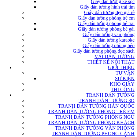
Giấy dán tường kẻ sọc
Giấy dán tường hình trái tim
Giấy dán tường đẹp giá rẻ
Giấy dán tường phòng trẻ em
Giấy dán tường phòng bé trai
Giấy dán tường phòng bé gái
Giấy dán tường văn phòng
Giấy dán tường karaoke
Giấy dán tường phòng bếp
Giấy dán tường phòng đọc sách
VẢI DÁN TƯỜNG
THIẾT KẾ NỘI THẤT
GIỚI THIỆU
TƯ VẤN
SỰ KIỆN
KHO GIẤY
THI CÔNG
TRANH DÁN TƯỜNG
TRANH DÁN TƯỜNG 3D
TRANH DÁN TƯỜNG HÀN QUỐC
TRANH DÁN TƯỜNG PHÒNG TRẺ EM
TRANH DÁN TƯỜNG PHÒNG NGỦ
TRANH DÁN TƯỜNG PHÒNG KHÁCH
TRANH DÁN TƯỜNG VĂN PHÒNG
TRANH DÁN TƯỜNG PHONG CẢNH