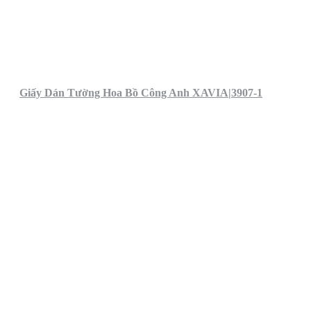
Giấy Dán Tường Hoa Bồ Công Anh XAVIA|3907-1