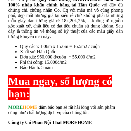
100% nhập khẩu chính hãng tại Hàn Quốc
với đầy đủ
chứng chỉ, chứng nhận Co, Cq với mẫu mã vô cùng phong
phú, đẹp mắt nhưng giá lại siêu rẻ chứ không phải là những
mẫu giấy dán tường giá rẻ 18k,20k,25k,….không rõ nguồn
gốc xuất xứ, chất liệu có đạt tiêu chuẩn sử dụng không. Sau
đây là thông tin về thông số kỹ thuật của các mẫu giấy dán
tường khuyến mãi này:
Quy cách: 1.06m x 15.6m = 16.5m2 / cuộn
Xuất sứ: Hàn Quốc
Đơn giá: 950.000 đ/cuộn ~ 55.000 đ/m2
Phí thi công: 15.000đ/m2
Bảo Hành: 5 năm
Mua ngay, số lượng có
hạn:
MORE
HOME
đảm bảo bạn sẽ rất hài lòng với sản phẩm
cũng như chất lượng dịch vụ của chúng tôi:
Công ty Cổ Phần Nội Thất MOREHOME