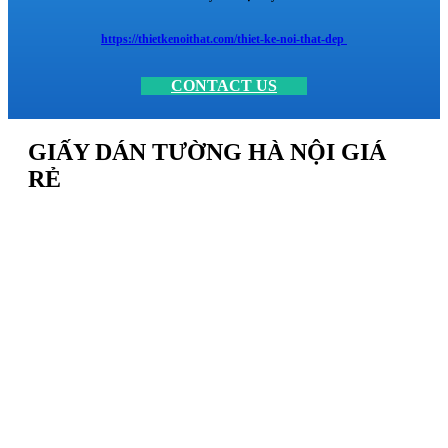
https://thietkenoithat.com/thiet-ke-noi-that-dep
CONTACT US
GIẤY DÁN TƯỜNG HÀ NỘI GIÁ
RẺ