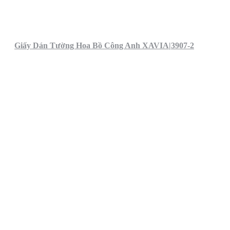
Giấy Dán Tường Hoa Bồ Công Anh XAVIA|3907-2