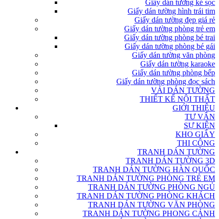
Giấy dán tường kẻ sọc
Giấy dán tường hình trái tim
Giấy dán tường đẹp giá rẻ
Giấy dán tường phòng trẻ em
Giấy dán tường phòng bé trai
Giấy dán tường phòng bé gái
Giấy dán tường văn phòng
Giấy dán tường karaoke
Giấy dán tường phòng bếp
Giấy dán tường phòng đọc sách
VẢI DÁN TƯỜNG
THIẾT KẾ NỘI THẤT
GIỚI THIỆU
TƯ VẤN
SỰ KIỆN
KHO GIẤY
THI CÔNG
TRANH DÁN TƯỜNG
TRANH DÁN TƯỜNG 3D
TRANH DÁN TƯỜNG HÀN QUỐC
TRANH DÁN TƯỜNG PHÒNG TRẺ EM
TRANH DÁN TƯỜNG PHÒNG NGỦ
TRANH DÁN TƯỜNG PHÒNG KHÁCH
TRANH DÁN TƯỜNG VĂN PHÒNG
TRANH DÁN TƯỜNG PHONG CẢNH