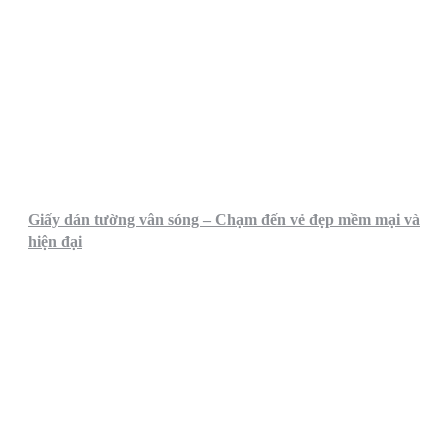
Giấy dán tường vân sóng – Chạm đến vẻ đẹp mềm mại và
hiện đại