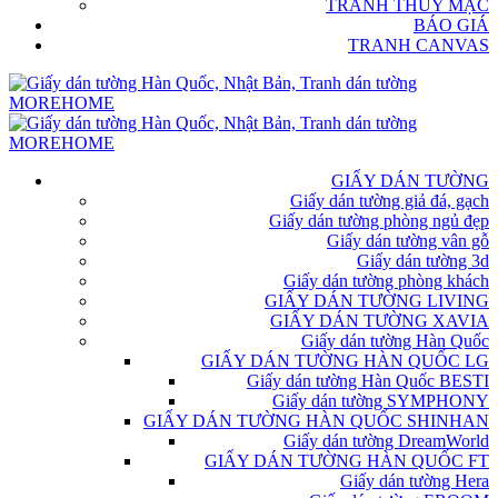
TRANH THỦY MẶC
BÁO GIÁ
TRANH CANVAS
GIẤY DÁN TƯỜNG
Giấy dán tường giả đá, gạch
Giấy dán tường phòng ngủ đẹp
Giấy dán tường vân gỗ
Giấy dán tường 3d
Giấy dán tường phòng khách
GIẤY DÁN TƯỜNG LIVING
GIẤY DÁN TƯỜNG XAVIA
Giấy dán tường Hàn Quốc
GIẤY DÁN TƯỜNG HÀN QUỐC LG
Giấy dán tường Hàn Quốc BESTI
Giấy dán tường SYMPHONY
GIẤY DÁN TƯỜNG HÀN QUỐC SHINHAN
Giấy dán tường DreamWorld
GIẤY DÁN TƯỜNG HÀN QUỐC FT
Giấy dán tường Hera