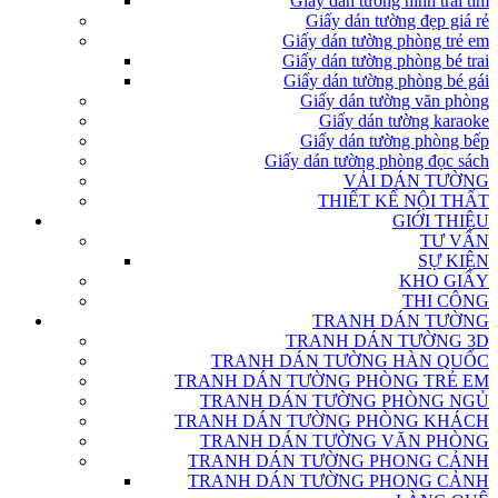
Giấy dán tường hình trái tim
Giấy dán tường đẹp giá rẻ
Giấy dán tường phòng trẻ em
Giấy dán tường phòng bé trai
Giấy dán tường phòng bé gái
Giấy dán tường văn phòng
Giấy dán tường karaoke
Giấy dán tường phòng bếp
Giấy dán tường phòng đọc sách
VẢI DÁN TƯỜNG
THIẾT KẾ NỘI THẤT
GIỚI THIỆU
TƯ VẤN
SỰ KIỆN
KHO GIẤY
THI CÔNG
TRANH DÁN TƯỜNG
TRANH DÁN TƯỜNG 3D
TRANH DÁN TƯỜNG HÀN QUỐC
TRANH DÁN TƯỜNG PHÒNG TRẺ EM
TRANH DÁN TƯỜNG PHÒNG NGỦ
TRANH DÁN TƯỜNG PHÒNG KHÁCH
TRANH DÁN TƯỜNG VĂN PHÒNG
TRANH DÁN TƯỜNG PHONG CẢNH
TRANH DÁN TƯỜNG PHONG CẢNH