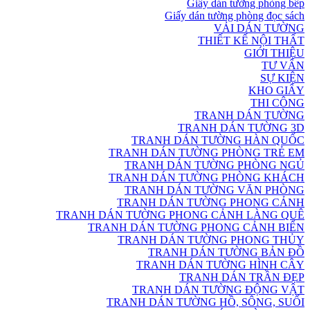
Giấy dán tường phòng bếp
Giấy dán tường phòng đọc sách
VẢI DÁN TƯỜNG
THIẾT KẾ NỘI THẤT
GIỚI THIỆU
TƯ VẤN
SỰ KIỆN
KHO GIẤY
THI CÔNG
TRANH DÁN TƯỜNG
TRANH DÁN TƯỜNG 3D
TRANH DÁN TƯỜNG HÀN QUỐC
TRANH DÁN TƯỜNG PHÒNG TRẺ EM
TRANH DÁN TƯỜNG PHÒNG NGỦ
TRANH DÁN TƯỜNG PHÒNG KHÁCH
TRANH DÁN TƯỜNG VĂN PHÒNG
TRANH DÁN TƯỜNG PHONG CẢNH
TRANH DÁN TƯỜNG PHONG CẢNH LÀNG QUÊ
TRANH DÁN TƯỜNG PHONG CẢNH BIỂN
TRANH DÁN TƯỜNG PHONG THỦY
TRANH DÁN TƯỜNG BẢN ĐỒ
TRANH DÁN TƯỜNG HÌNH CÂY
TRANH DÁN TRẦN ĐẸP
TRANH DÁN TƯỜNG ĐỘNG VẬT
TRANH DÁN TƯỜNG HỒ, SÔNG, SUỐI