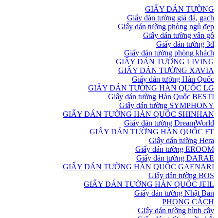
GIẤY DÁN TƯỜNG
Giấy dán tường giả đá, gạch
Giấy dán tường phòng ngủ đẹp
Giấy dán tường vân gỗ
Giấy dán tường 3d
Giấy dán tường phòng khách
GIẤY DÁN TƯỜNG LIVING
GIẤY DÁN TƯỜNG XAVIA
Giấy dán tường Hàn Quốc
GIẤY DÁN TƯỜNG HÀN QUỐC LG
Giấy dán tường Hàn Quốc BESTI
Giấy dán tường SYMPHONY
GIẤY DÁN TƯỜNG HÀN QUỐC SHINHAN
Giấy dán tường DreamWorld
GIẤY DÁN TƯỜNG HÀN QUỐC FT
Giấy dán tường Hera
Giấy dán tường EROOM
Giấy dán tường DARAE
GIẤY DÁN TƯỜNG HÀN QUỐC GAENARI
Giấy dán tường BOS
GIẤY DÁN TƯỜNG HÀN QUỐC JEIL
Giấy dán tường Nhật Bản
PHONG CÁCH
Giấy dán tường hình cây