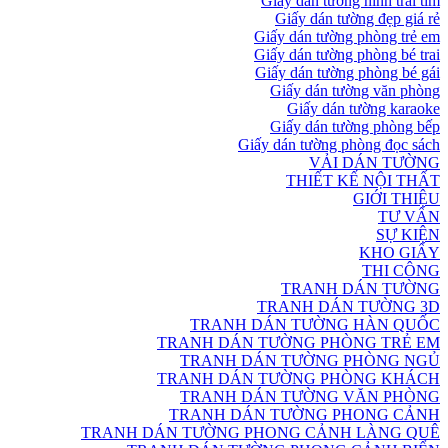
Giấy dán tường hình trái tim
Giấy dán tường đẹp giá rẻ
Giấy dán tường phòng trẻ em
Giấy dán tường phòng bé trai
Giấy dán tường phòng bé gái
Giấy dán tường văn phòng
Giấy dán tường karaoke
Giấy dán tường phòng bếp
Giấy dán tường phòng đọc sách
VẢI DÁN TƯỜNG
THIẾT KẾ NỘI THẤT
GIỚI THIỆU
TƯ VẤN
SỰ KIỆN
KHO GIẤY
THI CÔNG
TRANH DÁN TƯỜNG
TRANH DÁN TƯỜNG 3D
TRANH DÁN TƯỜNG HÀN QUỐC
TRANH DÁN TƯỜNG PHÒNG TRẺ EM
TRANH DÁN TƯỜNG PHÒNG NGỦ
TRANH DÁN TƯỜNG PHÒNG KHÁCH
TRANH DÁN TƯỜNG VĂN PHÒNG
TRANH DÁN TƯỜNG PHONG CẢNH
TRANH DÁN TƯỜNG PHONG CẢNH LÀNG QUÊ