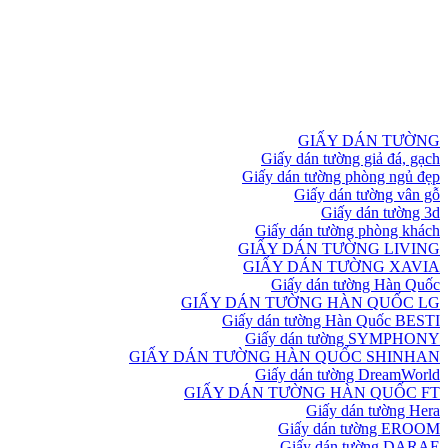
GIẤY DÁN TƯỜNG
Giấy dán tường giả đá, gạch
Giấy dán tường phòng ngủ đẹp
Giấy dán tường vân gỗ
Giấy dán tường 3d
Giấy dán tường phòng khách
GIẤY DÁN TƯỜNG LIVING
GIẤY DÁN TƯỜNG XAVIA
Giấy dán tường Hàn Quốc
GIẤY DÁN TƯỜNG HÀN QUỐC LG
Giấy dán tường Hàn Quốc BESTI
Giấy dán tường SYMPHONY
GIẤY DÁN TƯỜNG HÀN QUỐC SHINHAN
Giấy dán tường DreamWorld
GIẤY DÁN TƯỜNG HÀN QUỐC FT
Giấy dán tường Hera
Giấy dán tường EROOM
Giấy dán tường DARAE