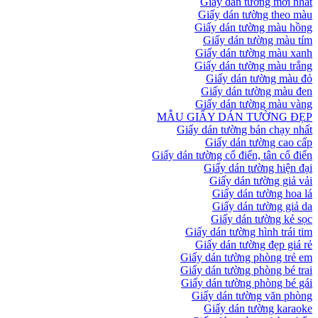
Giấy dán tường mới nhất
Giấy dán tường theo màu
Giấy dán tường màu hồng
Giấy dán tường màu tím
Giấy dán tường màu xanh
Giấy dán tường màu trắng
Giấy dán tường màu đỏ
Giấy dán tường màu đen
Giấy dán tường màu vàng
MẪU GIẤY DÁN TƯỜNG ĐẸP
Giấy dán tường bán chạy nhất
Giấy dán tường cao cấp
Giấy dán tường cổ điển, tân cổ điển
Giấy dán tường hiện đại
Giấy dán tường giả vải
Giấy dán tường hoa lá
Giấy dán tường giả da
Giấy dán tường kẻ sọc
Giấy dán tường hình trái tim
Giấy dán tường đẹp giá rẻ
Giấy dán tường phòng trẻ em
Giấy dán tường phòng bé trai
Giấy dán tường phòng bé gái
Giấy dán tường văn phòng
Giấy dán tường karaoke