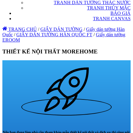
TRANH DÁN TƯỜNG THÁC NƯỚC
TRANH THỦY MẶC
BÁO GIÁ
TRANH CANVAS
TRANG CHỦ
/
GIẤY DÁN TƯỜNG
/
Giấy dán tường Hàn
Quốc
/
GIẤY DÁN TƯỜNG HÀN QUỐC FT
/
Giấy dán tường
EROOM
THIẾT KẾ NỘI THẤT MOREHOME
Nếu bạn đang làm nhà cần tham khảo mẫu thiết kế nội thất và dịch vụ thi công nội