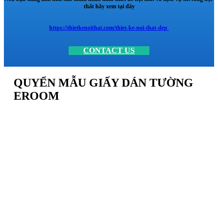
thất hãy xem tại đây
https://thietkenoithat.com/thiet-ke-noi-that-dep
CONTACT US
QUYỂN MẪU GIẤY DÁN TƯỜNG
EROOM