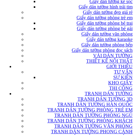
Giấy dán tường kẻ sọc
Giấy dán tường hình trái tim
Giấy dán tường đẹp giá rẻ
Giấy dán tường phòng trẻ em
Giấy dán tường phòng bé trai
Giấy dán tường phòng bé gái
Giấy dán tường văn phòng
Giấy dán tường karaoke
Giấy dán tường phòng bếp
Giấy dán tường phòng đọc sách
VẢI DÁN TƯỜNG
THIẾT KẾ NỘI THẤT
GIỚI THIỆU
TƯ VẤN
SỰ KIỆN
KHO GIẤY
THI CÔNG
TRANH DÁN TƯỜNG
TRANH DÁN TƯỜNG 3D
TRANH DÁN TƯỜNG HÀN QUỐC
TRANH DÁN TƯỜNG PHÒNG TRẺ EM
TRANH DÁN TƯỜNG PHÒNG NGỦ
TRANH DÁN TƯỜNG PHÒNG KHÁCH
TRANH DÁN TƯỜNG VĂN PHÒNG
TRANH DÁN TƯỜNG PHONG CẢNH