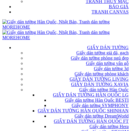
TRANH THỦY MẶC
BÁO GIÁ
TRANH CANVAS
GIẤY DÁN TƯỜNG
Giấy dán tường giả đá, gạch
Giấy dán tường phòng ngủ đẹp
Giấy dán tường vân gỗ
Giấy dán tường 3d
Giấy dán tường phòng khách
GIẤY DÁN TƯỜNG LIVING
GIẤY DÁN TƯỜNG XAVIA
Giấy dán tường Hàn Quốc
GIẤY DÁN TƯỜNG HÀN QUỐC LG
Giấy dán tường Hàn Quốc BESTI
Giấy dán tường SYMPHONY
GIẤY DÁN TƯỜNG HÀN QUỐC SHINHAN
Giấy dán tường DreamWorld
GIẤY DÁN TƯỜNG HÀN QUỐC FT
Giấy dán tường Hera