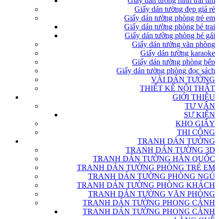
Giấy dán tường hình trái tim
Giấy dán tường đẹp giá rẻ
Giấy dán tường phòng trẻ em
Giấy dán tường phòng bé trai
Giấy dán tường phòng bé gái
Giấy dán tường văn phòng
Giấy dán tường karaoke
Giấy dán tường phòng bếp
Giấy dán tường phòng đọc sách
VẢI DÁN TƯỜNG
THIẾT KẾ NỘI THẤT
GIỚI THIỆU
TƯ VẤN
SỰ KIỆN
KHO GIẤY
THI CÔNG
TRANH DÁN TƯỜNG
TRANH DÁN TƯỜNG 3D
TRANH DÁN TƯỜNG HÀN QUỐC
TRANH DÁN TƯỜNG PHÒNG TRẺ EM
TRANH DÁN TƯỜNG PHÒNG NGỦ
TRANH DÁN TƯỜNG PHÒNG KHÁCH
TRANH DÁN TƯỜNG VĂN PHÒNG
TRANH DÁN TƯỜNG PHONG CẢNH
TRANH DÁN TƯỜNG PHONG CẢNH