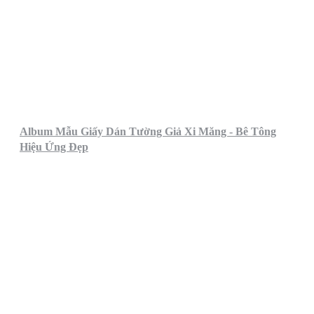
Album Mẫu Giấy Dán Tường Giả Xi Măng - Bê Tông
Hiệu Ứng Đẹp