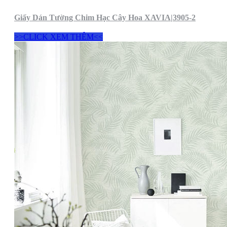
Giấy Dán Tường Chim Hạc Cây Hoa XAVIA|3905-2
>>CLICK XEM THÊM<<