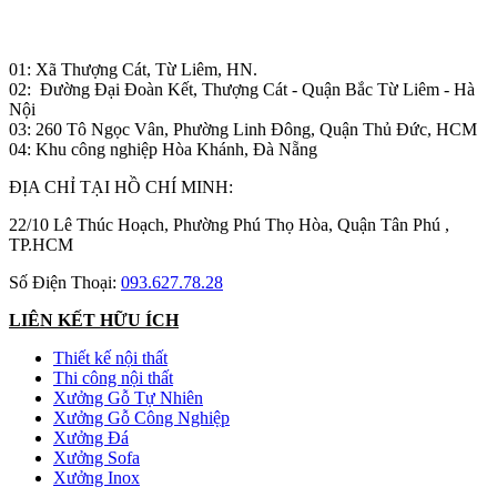
Nhà máy sản xuất đồ gỗ:
01: Xã Thượng Cát, Từ Liêm, HN.
02: Đường Đại Đoàn Kết, Thượng Cát - Quận Bắc Từ Liêm - Hà
Nội
03: 260 Tô Ngọc Vân, Phường Linh Đông, Quận Thủ Đức, HCM
04: Khu công nghiệp Hòa Khánh, Đà Nẵng
ĐỊA CHỈ TẠI HỒ CHÍ MINH:
22/10 Lê Thúc Hoạch, Phường Phú Thọ Hòa, Quận Tân Phú ,
TP.HCM
Số Điện Thoại:
093.627.78.28
LIÊN KẾT HỮU ÍCH
Thiết kế nội thất
Thi công nội thất
Xưởng Gỗ Tự Nhiên
Xưởng Gỗ Công Nghiệp
Xưởng Đá
Xưởng Sofa
Xưởng Inox