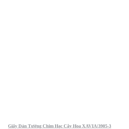
Giấy Dán Tường Chim Hạc Cây Hoa XAVIA|3905-3