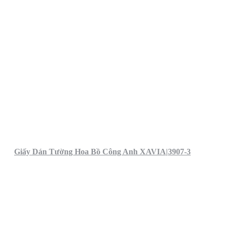
Giấy Dán Tường Hoa Bồ Công Anh XAVIA|3907-3