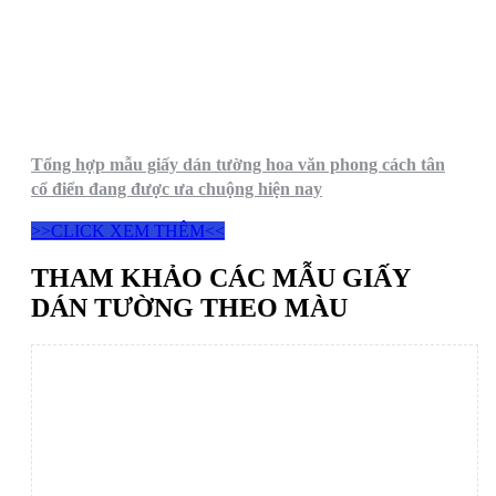
Tổng hợp mẫu giấy dán tường hoa văn phong cách tân
cổ điển đang được ưa chuộng hiện nay
>>CLICK XEM THÊM<<
THAM KHẢO CÁC MẪU GIẤY
DÁN TƯỜNG THEO MÀU