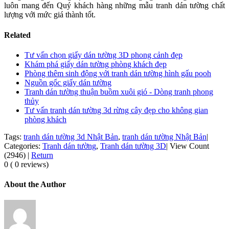
luôn mang đến Quý khách hàng những mẫu tranh dán tường chất
lượng với mức giá thành tốt.
Related
Tư vấn chọn giấy dán tường 3D phong cảnh đẹp
Khám phá giấy dán tường phòng khách đẹp
Phòng thêm sinh động với tranh dán tường hình gấu pooh
Nguồn gốc giấy dán tường
Tranh dán tường thuận buồm xuôi gió - Dòng tranh phong
thủy
Tư vấn tranh dán tường 3d rừng cây đẹp cho không gian
phòng khách
Tags:
tranh dán tường 3d Nhật Bản
,
tranh dán tường Nhật Bản
|
Categories:
Tranh dán tường
,
Tranh dán tường 3D
|
View Count
(2946)
|
Return
0 ( 0 reviews)
About the Author