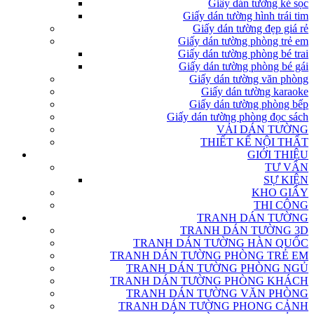
Giấy dán tường kẻ sọc
Giấy dán tường hình trái tim
Giấy dán tường đẹp giá rẻ
Giấy dán tường phòng trẻ em
Giấy dán tường phòng bé trai
Giấy dán tường phòng bé gái
Giấy dán tường văn phòng
Giấy dán tường karaoke
Giấy dán tường phòng bếp
Giấy dán tường phòng đọc sách
VẢI DÁN TƯỜNG
THIẾT KẾ NỘI THẤT
GIỚI THIỆU
TƯ VẤN
SỰ KIỆN
KHO GIẤY
THI CÔNG
TRANH DÁN TƯỜNG
TRANH DÁN TƯỜNG 3D
TRANH DÁN TƯỜNG HÀN QUỐC
TRANH DÁN TƯỜNG PHÒNG TRẺ EM
TRANH DÁN TƯỜNG PHÒNG NGỦ
TRANH DÁN TƯỜNG PHÒNG KHÁCH
TRANH DÁN TƯỜNG VĂN PHÒNG
TRANH DÁN TƯỜNG PHONG CẢNH