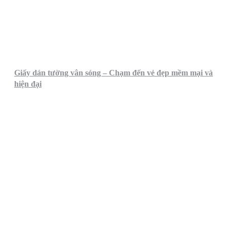
Giấy dán tường vân sóng – Chạm đến vẻ đẹp mềm mại và
hiện đại