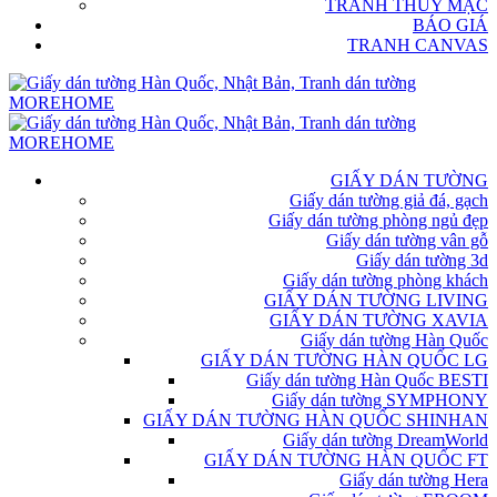
TRANH THỦY MẶC
BÁO GIÁ
TRANH CANVAS
GIẤY DÁN TƯỜNG
Giấy dán tường giả đá, gạch
Giấy dán tường phòng ngủ đẹp
Giấy dán tường vân gỗ
Giấy dán tường 3d
Giấy dán tường phòng khách
GIẤY DÁN TƯỜNG LIVING
GIẤY DÁN TƯỜNG XAVIA
Giấy dán tường Hàn Quốc
GIẤY DÁN TƯỜNG HÀN QUỐC LG
Giấy dán tường Hàn Quốc BESTI
Giấy dán tường SYMPHONY
GIẤY DÁN TƯỜNG HÀN QUỐC SHINHAN
Giấy dán tường DreamWorld
GIẤY DÁN TƯỜNG HÀN QUỐC FT
Giấy dán tường Hera