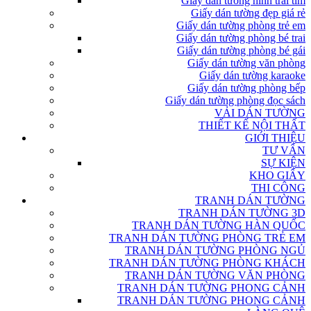
Giấy dán tường hình trái tim
Giấy dán tường đẹp giá rẻ
Giấy dán tường phòng trẻ em
Giấy dán tường phòng bé trai
Giấy dán tường phòng bé gái
Giấy dán tường văn phòng
Giấy dán tường karaoke
Giấy dán tường phòng bếp
Giấy dán tường phòng đọc sách
VẢI DÁN TƯỜNG
THIẾT KẾ NỘI THẤT
GIỚI THIỆU
TƯ VẤN
SỰ KIỆN
KHO GIẤY
THI CÔNG
TRANH DÁN TƯỜNG
TRANH DÁN TƯỜNG 3D
TRANH DÁN TƯỜNG HÀN QUỐC
TRANH DÁN TƯỜNG PHÒNG TRẺ EM
TRANH DÁN TƯỜNG PHÒNG NGỦ
TRANH DÁN TƯỜNG PHÒNG KHÁCH
TRANH DÁN TƯỜNG VĂN PHÒNG
TRANH DÁN TƯỜNG PHONG CẢNH
TRANH DÁN TƯỜNG PHONG CẢNH