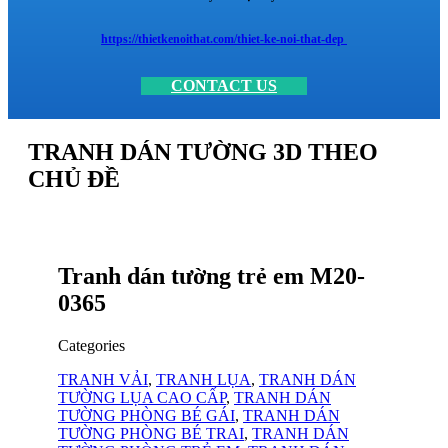
https://thietkenoithat.com/thiet-ke-noi-that-dep
CONTACT US
TRANH DÁN TƯỜNG 3D THEO
CHỦ ĐỀ
Tranh dán tường trẻ em M20-
0365
Categories
TRANH VẢI
,
TRANH LỤA
,
TRANH DÁN
TƯỜNG LỤA CAO CẤP
,
TRANH DÁN
TƯỜNG PHÒNG BÉ GÁI
,
TRANH DÁN
TƯỜNG PHÒNG BÉ TRAI
,
TRANH DÁN