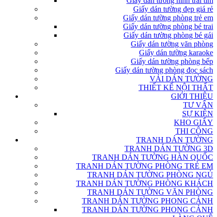
Giấy dán tường hình trái tim
Giấy dán tường đẹp giá rẻ
Giấy dán tường phòng trẻ em
Giấy dán tường phòng bé trai
Giấy dán tường phòng bé gái
Giấy dán tường văn phòng
Giấy dán tường karaoke
Giấy dán tường phòng bếp
Giấy dán tường phòng đọc sách
VẢI DÁN TƯỜNG
THIẾT KẾ NỘI THẤT
GIỚI THIỆU
TƯ VẤN
SỰ KIỆN
KHO GIẤY
THI CÔNG
TRANH DÁN TƯỜNG
TRANH DÁN TƯỜNG 3D
TRANH DÁN TƯỜNG HÀN QUỐC
TRANH DÁN TƯỜNG PHÒNG TRẺ EM
TRANH DÁN TƯỜNG PHÒNG NGỦ
TRANH DÁN TƯỜNG PHÒNG KHÁCH
TRANH DÁN TƯỜNG VĂN PHÒNG
TRANH DÁN TƯỜNG PHONG CẢNH
TRANH DÁN TƯỜNG PHONG CẢNH