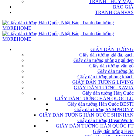
TRANH THỦY MẶC
BÁO GIÁ
TRANH CANVAS
GIẤY DÁN TƯỜNG
Giấy dán tường giả đá, gạch
Giấy dán tường phòng ngủ đẹp
Giấy dán tường vân gỗ
Giấy dán tường 3d
Giấy dán tường phòng khách
GIẤY DÁN TƯỜNG LIVING
GIẤY DÁN TƯỜNG XAVIA
Giấy dán tường Hàn Quốc
GIẤY DÁN TƯỜNG HÀN QUỐC LG
Giấy dán tường Hàn Quốc BESTI
Giấy dán tường SYMPHONY
GIẤY DÁN TƯỜNG HÀN QUỐC SHINHAN
Giấy dán tường DreamWorld
GIẤY DÁN TƯỜNG HÀN QUỐC FT
Giấy dán tường Hera