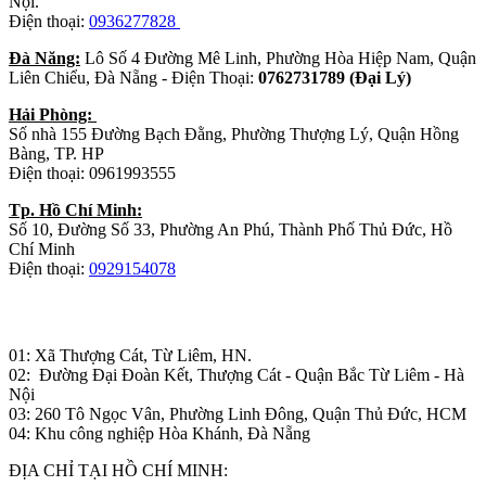
Nội.
Điện thoại:
0936277828
Đà Năng:
Lô Số 4 Đường Mê Linh, Phường Hòa Hiệp Nam, Quận
Liên Chiểu, Đà Nẵng - Điện Thoại:
0762731789 (Đại Lý)
Hải Phòng:
Số nhà 155 Đường Bạch Đằng, Phường Thượng Lý, Quận Hồng
Bàng, TP. HP
Điện thoại: 0961993555
Tp. Hồ Chí Minh:
Số 10, Đường Số 33, Phường An Phú, Thành Phố Thủ Đức, Hồ
Chí Minh
Điện thoại:
0929154078
Nhà máy sản xuất đồ gỗ:
01: Xã Thượng Cát, Từ Liêm, HN.
02: Đường Đại Đoàn Kết, Thượng Cát - Quận Bắc Từ Liêm - Hà
Nội
03: 260 Tô Ngọc Vân, Phường Linh Đông, Quận Thủ Đức, HCM
04: Khu công nghiệp Hòa Khánh, Đà Nẵng
ĐỊA CHỈ TẠI HỒ CHÍ MINH: