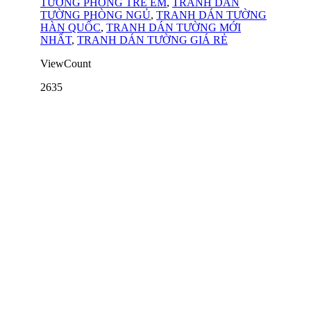
TƯỜNG PHÒNG TRẺ EM
,
TRANH DÁN
TƯỜNG PHÒNG NGỦ
,
TRANH DÁN TƯỜNG
HÀN QUỐC
,
TRANH DÁN TƯỜNG MỚI
NHẤT
,
TRANH DÁN TƯỜNG GIÁ RẺ
ViewCount
2635