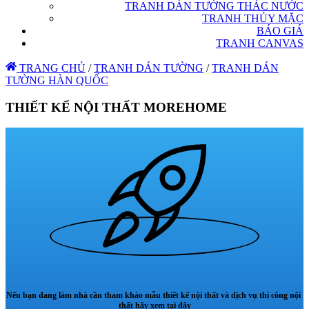
TRANH DÁN TƯỜNG THÁC NƯỚC
TRANH THỦY MẶC
BÁO GIÁ
TRANH CANVAS
TRANG CHỦ
/
TRANH DÁN TƯỜNG
/
TRANH DÁN
TƯỜNG HÀN QUỐC
THIẾT KẾ NỘI THẤT MOREHOME
Nếu bạn đang làm nhà cần tham khảo mẫu thiết kế nội thất và dịch vụ thi công nội
thất hãy xem tại đây