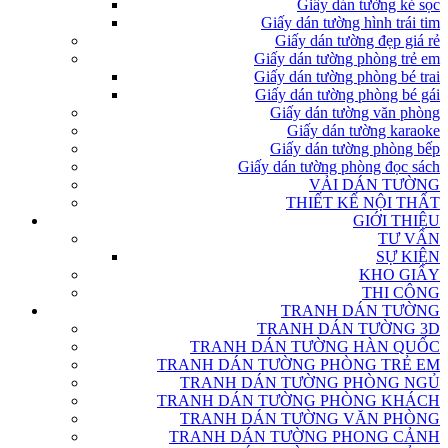
Giấy dán tường kẻ sọc
Giấy dán tường hình trái tim
Giấy dán tường đẹp giá rẻ
Giấy dán tường phòng trẻ em
Giấy dán tường phòng bé trai
Giấy dán tường phòng bé gái
Giấy dán tường văn phòng
Giấy dán tường karaoke
Giấy dán tường phòng bếp
Giấy dán tường phòng đọc sách
VẢI DÁN TƯỜNG
THIẾT KẾ NỘI THẤT
GIỚI THIỆU
TƯ VẤN
SỰ KIỆN
KHO GIẤY
THI CÔNG
TRANH DÁN TƯỜNG
TRANH DÁN TƯỜNG 3D
TRANH DÁN TƯỜNG HÀN QUỐC
TRANH DÁN TƯỜNG PHÒNG TRẺ EM
TRANH DÁN TƯỜNG PHÒNG NGỦ
TRANH DÁN TƯỜNG PHÒNG KHÁCH
TRANH DÁN TƯỜNG VĂN PHÒNG
TRANH DÁN TƯỜNG PHONG CẢNH