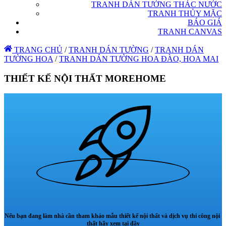
TRANH DÁN TƯỜNG THÁC NƯỚC
TRANH THỦY MẶC
BÁO GIÁ
TRANH CANVAS
TRANG CHỦ
/
TRANH DÁN TƯỜNG
/
TRANH DÁN
TƯỜNG HOA
/
TRANH DÁN TƯỜNG HOA ĐÀO, HOA MAI
THIẾT KẾ NỘI THẤT MOREHOME
Nếu bạn đang làm nhà cần tham khảo mẫu thiết kế nội thất và dịch vụ thi công nội
thất hãy xem tại đây