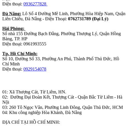
Điện thoại:
0936277828
Đà Năng:
Lô Số 4 Đường Mê Linh, Phường Hòa Hiệp Nam, Quận
Liên Chiểu, Đà Nẵng - Điện Thoại:
0762731789 (Đại Lý)
Hải Phòng:
Số nhà 155 Đường Bạch Đằng, Phường Thượng Lý, Quận Hồng
Bàng, TP. HP
Điện thoại: 0961993555
Tp. Hồ Chí Minh:
Số 10, Đường Số 33, Phường An Phú, Thành Phố Thủ Đức, Hồ
Chí Minh
Điện thoại:
0929154078
Nhà máy sản xuất đồ gỗ:
01: Xã Thượng Cát, Từ Liêm, HN.
02: Đường Đại Đoàn Kết, Thượng Cát - Quận Bắc Từ Liêm - Hà
Nội
03: 260 Tô Ngọc Vân, Phường Linh Đông, Quận Thủ Đức, HCM
04: Khu công nghiệp Hòa Khánh, Đà Nẵng
ĐỊA CHỈ TẠI HỒ CHÍ MINH: