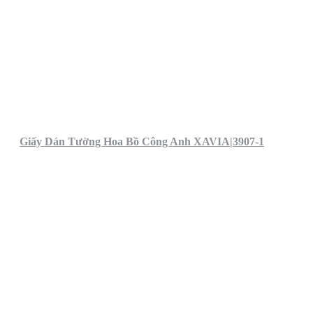
Giấy Dán Tường Hoa Bồ Công Anh XAVIA|3907-1