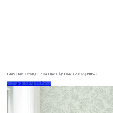
Giấy Dán Tường Chim Hạc Cây Hoa XAVIA|3905-2
>>CLICK XEM THÊM<<