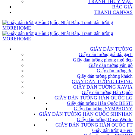
TRANH THỦY MẶC
BÁO GIÁ
TRANH CANVAS
GIẤY DÁN TƯỜNG
Giấy dán tường giả đá, gạch
Giấy dán tường phòng ngủ đẹp
Giấy dán tường vân gỗ
Giấy dán tường 3d
Giấy dán tường phòng khách
GIẤY DÁN TƯỜNG LIVING
GIẤY DÁN TƯỜNG XAVIA
Giấy dán tường Hàn Quốc
GIẤY DÁN TƯỜNG HÀN QUỐC LG
Giấy dán tường Hàn Quốc BESTI
Giấy dán tường SYMPHONY
GIẤY DÁN TƯỜNG HÀN QUỐC SHINHAN
Giấy dán tường DreamWorld
GIẤY DÁN TƯỜNG HÀN QUỐC FT
Giấy dán tường Hera