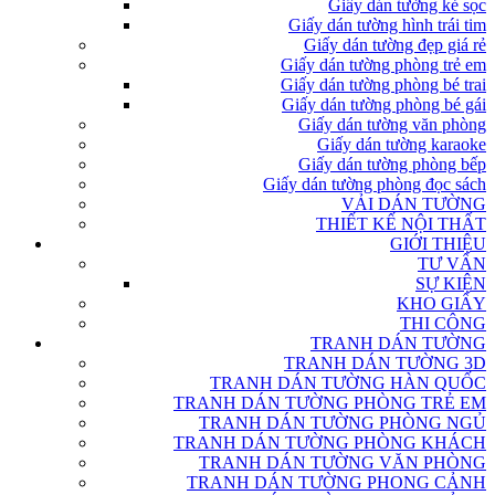
Giấy dán tường kẻ sọc
Giấy dán tường hình trái tim
Giấy dán tường đẹp giá rẻ
Giấy dán tường phòng trẻ em
Giấy dán tường phòng bé trai
Giấy dán tường phòng bé gái
Giấy dán tường văn phòng
Giấy dán tường karaoke
Giấy dán tường phòng bếp
Giấy dán tường phòng đọc sách
VẢI DÁN TƯỜNG
THIẾT KẾ NỘI THẤT
GIỚI THIỆU
TƯ VẤN
SỰ KIỆN
KHO GIẤY
THI CÔNG
TRANH DÁN TƯỜNG
TRANH DÁN TƯỜNG 3D
TRANH DÁN TƯỜNG HÀN QUỐC
TRANH DÁN TƯỜNG PHÒNG TRẺ EM
TRANH DÁN TƯỜNG PHÒNG NGỦ
TRANH DÁN TƯỜNG PHÒNG KHÁCH
TRANH DÁN TƯỜNG VĂN PHÒNG
TRANH DÁN TƯỜNG PHONG CẢNH