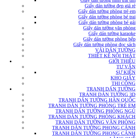
Giấy dán tường hình trái tim
Giấy dán tường đẹp giá rẻ
Giấy dán tường phòng trẻ em
Giấy dán tường phòng bé trai
Giấy dán tường phòng bé gái
Giấy dán tường văn phòng
Giấy dán tường karaoke
Giấy dán tường phòng bếp
Giấy dán tường phòng đọc sách
VẢI DÁN TƯỜNG
THIẾT KẾ NỘI THẤT
GIỚI THIỆU
TƯ VẤN
SỰ KIỆN
KHO GIẤY
THI CÔNG
TRANH DÁN TƯỜNG
TRANH DÁN TƯỜNG 3D
TRANH DÁN TƯỜNG HÀN QUỐC
TRANH DÁN TƯỜNG PHÒNG TRẺ EM
TRANH DÁN TƯỜNG PHÒNG NGỦ
TRANH DÁN TƯỜNG PHÒNG KHÁCH
TRANH DÁN TƯỜNG VĂN PHÒNG
TRANH DÁN TƯỜNG PHONG CẢNH
TRANH DÁN TƯỜNG PHONG CẢNH