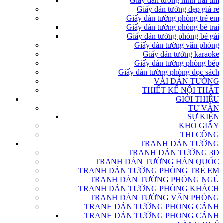
Giấy dán tường hình trái tim
Giấy dán tường đẹp giá rẻ
Giấy dán tường phòng trẻ em
Giấy dán tường phòng bé trai
Giấy dán tường phòng bé gái
Giấy dán tường văn phòng
Giấy dán tường karaoke
Giấy dán tường phòng bếp
Giấy dán tường phòng đọc sách
VẢI DÁN TƯỜNG
THIẾT KẾ NỘI THẤT
GIỚI THIỆU
TƯ VẤN
SỰ KIỆN
KHO GIẤY
THI CÔNG
TRANH DÁN TƯỜNG
TRANH DÁN TƯỜNG 3D
TRANH DÁN TƯỜNG HÀN QUỐC
TRANH DÁN TƯỜNG PHÒNG TRẺ EM
TRANH DÁN TƯỜNG PHÒNG NGỦ
TRANH DÁN TƯỜNG PHÒNG KHÁCH
TRANH DÁN TƯỜNG VĂN PHÒNG
TRANH DÁN TƯỜNG PHONG CẢNH
TRANH DÁN TƯỜNG PHONG CẢNH