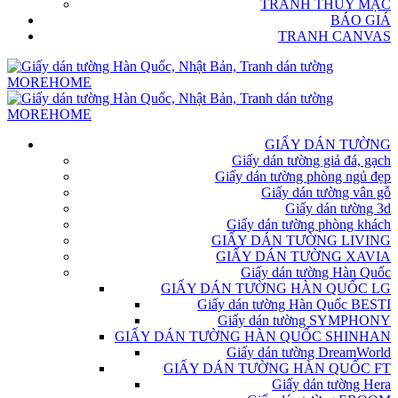
TRANH THỦY MẶC
BÁO GIÁ
TRANH CANVAS
GIẤY DÁN TƯỜNG
Giấy dán tường giả đá, gạch
Giấy dán tường phòng ngủ đẹp
Giấy dán tường vân gỗ
Giấy dán tường 3d
Giấy dán tường phòng khách
GIẤY DÁN TƯỜNG LIVING
GIẤY DÁN TƯỜNG XAVIA
Giấy dán tường Hàn Quốc
GIẤY DÁN TƯỜNG HÀN QUỐC LG
Giấy dán tường Hàn Quốc BESTI
Giấy dán tường SYMPHONY
GIẤY DÁN TƯỜNG HÀN QUỐC SHINHAN
Giấy dán tường DreamWorld
GIẤY DÁN TƯỜNG HÀN QUỐC FT
Giấy dán tường Hera