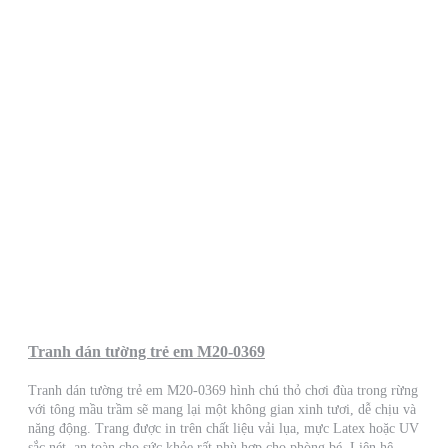
Tranh dán tường trẻ em M20-0369
Tranh dán tường trẻ em M20-0369 hình chú thỏ chơi đùa trong rừng
với tông mầu trầm sẽ mang lại một không gian xinh tươi, dễ chịu và
năng động. Trang được in trên chất liệu vải lụa, mực Latex hoặc UV
sắc nét, an toàn cho sức khỏe rất phù hợp cho phòng bé. Liên hệ