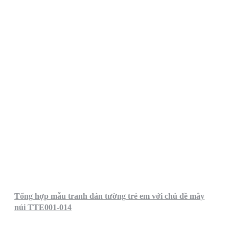
Tổng hợp mẫu tranh dán tường trẻ em với chủ đề mây
núi TTE001-014