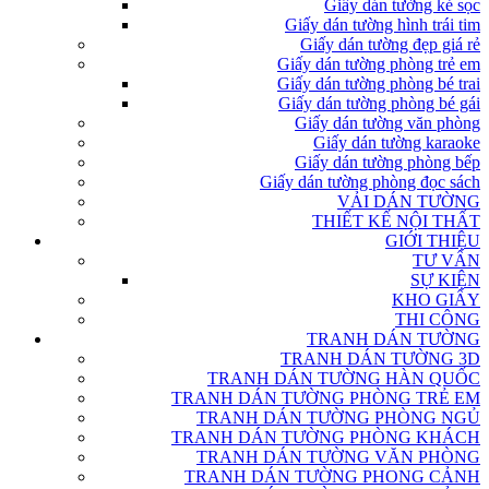
Giấy dán tường kẻ sọc
Giấy dán tường hình trái tim
Giấy dán tường đẹp giá rẻ
Giấy dán tường phòng trẻ em
Giấy dán tường phòng bé trai
Giấy dán tường phòng bé gái
Giấy dán tường văn phòng
Giấy dán tường karaoke
Giấy dán tường phòng bếp
Giấy dán tường phòng đọc sách
VẢI DÁN TƯỜNG
THIẾT KẾ NỘI THẤT
GIỚI THIỆU
TƯ VẤN
SỰ KIỆN
KHO GIẤY
THI CÔNG
TRANH DÁN TƯỜNG
TRANH DÁN TƯỜNG 3D
TRANH DÁN TƯỜNG HÀN QUỐC
TRANH DÁN TƯỜNG PHÒNG TRẺ EM
TRANH DÁN TƯỜNG PHÒNG NGỦ
TRANH DÁN TƯỜNG PHÒNG KHÁCH
TRANH DÁN TƯỜNG VĂN PHÒNG
TRANH DÁN TƯỜNG PHONG CẢNH