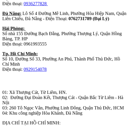
Điện thoại:
0936277828
Đà Năng:
Lô Số 4 Đường Mê Linh, Phường Hòa Hiệp Nam, Quận
Liên Chiểu, Đà Nẵng - Điện Thoại:
0762731789 (Đại Lý)
Hải Phòng:
Số nhà 155 Đường Bạch Đằng, Phường Thượng Lý, Quận Hồng
Bàng, TP. HP
Điện thoại: 0961993555
Tp. Hồ Chí Minh:
Số 10, Đường Số 33, Phường An Phú, Thành Phố Thủ Đức, Hồ
Chí Minh
Điện thoại:
0929154078
Nhà máy sản xuất đồ gỗ:
01: Xã Thượng Cát, Từ Liêm, HN.
02: Đường Đại Đoàn Kết, Thượng Cát - Quận Bắc Từ Liêm - Hà
Nội
03: 260 Tô Ngọc Vân, Phường Linh Đông, Quận Thủ Đức, HCM
04: Khu công nghiệp Hòa Khánh, Đà Nẵng
ĐỊA CHỈ TẠI HỒ CHÍ MINH: