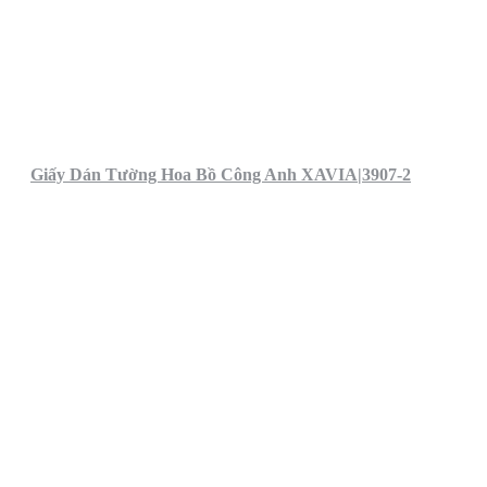
Giấy Dán Tường Hoa Bồ Công Anh XAVIA|3907-2