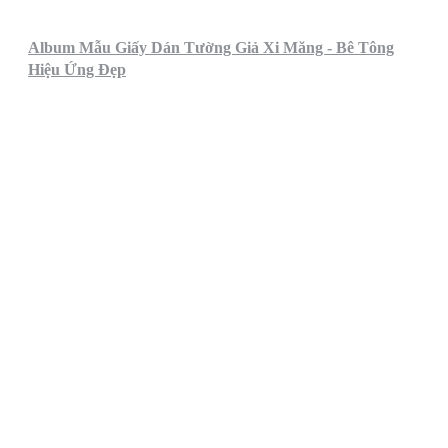
Album Mẫu Giấy Dán Tường Giả Xi Măng - Bê Tông
Hiệu Ứng Đẹp