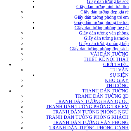
Giấy dán tường kẻ sọc
Giấy dán tường hình trái tim
Giấy dán tường đẹp giá rẻ
Giấy dán tường phòng trẻ em
Giấy dán tường phòng bé trai
Giấy dán tường phòng bé gái
Giấy dán tường văn phòng
Giấy dán tường karaoke
Giấy dán tường phòng bếp
Giấy dán tường phòng đọc sách
VẢI DÁN TƯỜNG
THIẾT KẾ NỘI THẤT
GIỚI THIỆU
TƯ VẤN
SỰ KIỆN
KHO GIẤY
THI CÔNG
TRANH DÁN TƯỜNG
TRANH DÁN TƯỜNG 3D
TRANH DÁN TƯỜNG HÀN QUỐC
TRANH DÁN TƯỜNG PHÒNG TRẺ EM
TRANH DÁN TƯỜNG PHÒNG NGỦ
TRANH DÁN TƯỜNG PHÒNG KHÁCH
TRANH DÁN TƯỜNG VĂN PHÒNG
TRANH DÁN TƯỜNG PHONG CẢNH