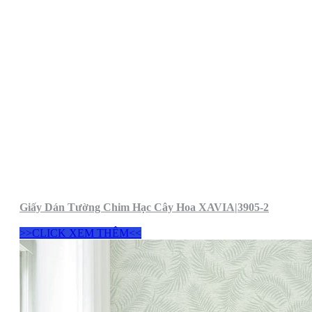
Giấy Dán Tường Chim Hạc Cây Hoa XAVIA|3905-2
>>CLICK XEM THÊM<<