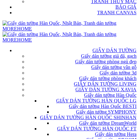
TRANH THỦY MẶC
BÁO GIÁ
TRANH CANVAS
GIẤY DÁN TƯỜNG
Giấy dán tường giả đá, gạch
Giấy dán tường phòng ngủ đẹp
Giấy dán tường vân gỗ
Giấy dán tường 3d
Giấy dán tường phòng khách
GIẤY DÁN TƯỜNG LIVING
GIẤY DÁN TƯỜNG XAVIA
Giấy dán tường Hàn Quốc
GIẤY DÁN TƯỜNG HÀN QUỐC LG
Giấy dán tường Hàn Quốc BESTI
Giấy dán tường SYMPHONY
GIẤY DÁN TƯỜNG HÀN QUỐC SHINHAN
Giấy dán tường DreamWorld
GIẤY DÁN TƯỜNG HÀN QUỐC FT
Giấy dán tường Hera