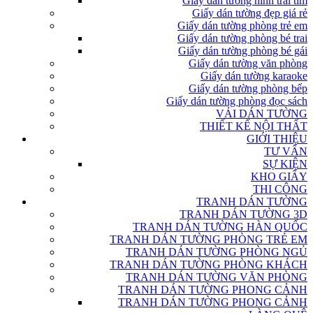
Giấy dán tường hình trái tim
Giấy dán tường đẹp giá rẻ
Giấy dán tường phòng trẻ em
Giấy dán tường phòng bé trai
Giấy dán tường phòng bé gái
Giấy dán tường văn phòng
Giấy dán tường karaoke
Giấy dán tường phòng bếp
Giấy dán tường phòng đọc sách
VẢI DÁN TƯỜNG
THIẾT KẾ NỘI THẤT
GIỚI THIỆU
TƯ VẤN
SỰ KIỆN
KHO GIẤY
THI CÔNG
TRANH DÁN TƯỜNG
TRANH DÁN TƯỜNG 3D
TRANH DÁN TƯỜNG HÀN QUỐC
TRANH DÁN TƯỜNG PHÒNG TRẺ EM
TRANH DÁN TƯỜNG PHÒNG NGỦ
TRANH DÁN TƯỜNG PHÒNG KHÁCH
TRANH DÁN TƯỜNG VĂN PHÒNG
TRANH DÁN TƯỜNG PHONG CẢNH
TRANH DÁN TƯỜNG PHONG CẢNH