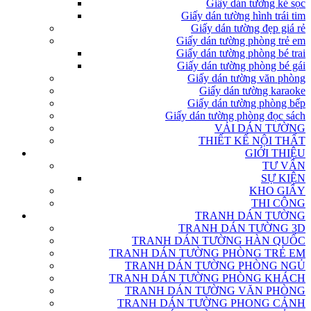
Giấy dán tường kẻ sọc
Giấy dán tường hình trái tim
Giấy dán tường đẹp giá rẻ
Giấy dán tường phòng trẻ em
Giấy dán tường phòng bé trai
Giấy dán tường phòng bé gái
Giấy dán tường văn phòng
Giấy dán tường karaoke
Giấy dán tường phòng bếp
Giấy dán tường phòng đọc sách
VẢI DÁN TƯỜNG
THIẾT KẾ NỘI THẤT
GIỚI THIỆU
TƯ VẤN
SỰ KIỆN
KHO GIẤY
THI CÔNG
TRANH DÁN TƯỜNG
TRANH DÁN TƯỜNG 3D
TRANH DÁN TƯỜNG HÀN QUỐC
TRANH DÁN TƯỜNG PHÒNG TRẺ EM
TRANH DÁN TƯỜNG PHÒNG NGỦ
TRANH DÁN TƯỜNG PHÒNG KHÁCH
TRANH DÁN TƯỜNG VĂN PHÒNG
TRANH DÁN TƯỜNG PHONG CẢNH