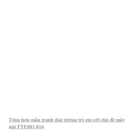
Tổng hợp mẫu tranh dán tường trẻ em với chủ đề mây
núi TTE001-014