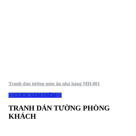
Tranh dán tường món ăn nhà hàng MH-001
>>CLICK XEM THÊM<<
TRANH DÁN TƯỜNG PHÒNG
KHÁCH