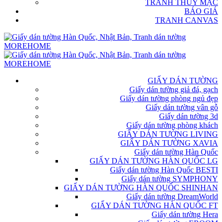
TRANH THỦY MẶC
BÁO GIÁ
TRANH CANVAS
GIẤY DÁN TƯỜNG
Giấy dán tường giả đá, gạch
Giấy dán tường phòng ngủ đẹp
Giấy dán tường vân gỗ
Giấy dán tường 3d
Giấy dán tường phòng khách
GIẤY DÁN TƯỜNG LIVING
GIẤY DÁN TƯỜNG XAVIA
Giấy dán tường Hàn Quốc
GIẤY DÁN TƯỜNG HÀN QUỐC LG
Giấy dán tường Hàn Quốc BESTI
Giấy dán tường SYMPHONY
GIẤY DÁN TƯỜNG HÀN QUỐC SHINHAN
Giấy dán tường DreamWorld
GIẤY DÁN TƯỜNG HÀN QUỐC FT
Giấy dán tường Hera