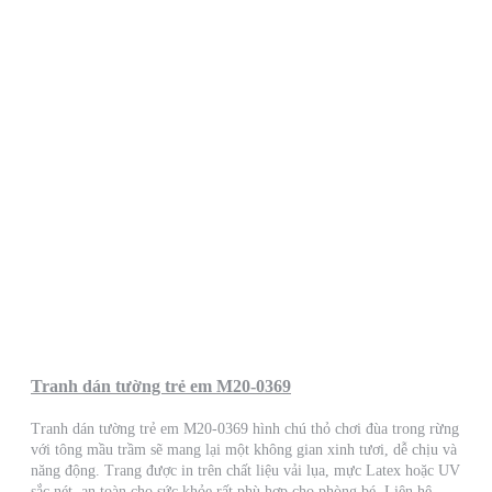
Tranh dán tường trẻ em M20-0369
Tranh dán tường trẻ em M20-0369 hình chú thỏ chơi đùa trong rừng
với tông mầu trầm sẽ mang lại một không gian xinh tươi, dễ chịu và
năng động. Trang được in trên chất liệu vải lụa, mực Latex hoặc UV
sắc nét, an toàn cho sức khỏe rất phù hợp cho phòng bé. Liên hệ