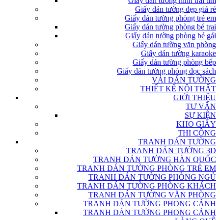
Giấy dán tường hình trái tim
Giấy dán tường đẹp giá rẻ
Giấy dán tường phòng trẻ em
Giấy dán tường phòng bé trai
Giấy dán tường phòng bé gái
Giấy dán tường văn phòng
Giấy dán tường karaoke
Giấy dán tường phòng bếp
Giấy dán tường phòng đọc sách
VẢI DÁN TƯỜNG
THIẾT KẾ NỘI THẤT
GIỚI THIỆU
TƯ VẤN
SỰ KIỆN
KHO GIẤY
THI CÔNG
TRANH DÁN TƯỜNG
TRANH DÁN TƯỜNG 3D
TRANH DÁN TƯỜNG HÀN QUỐC
TRANH DÁN TƯỜNG PHÒNG TRẺ EM
TRANH DÁN TƯỜNG PHÒNG NGỦ
TRANH DÁN TƯỜNG PHÒNG KHÁCH
TRANH DÁN TƯỜNG VĂN PHÒNG
TRANH DÁN TƯỜNG PHONG CẢNH
TRANH DÁN TƯỜNG PHONG CẢNH