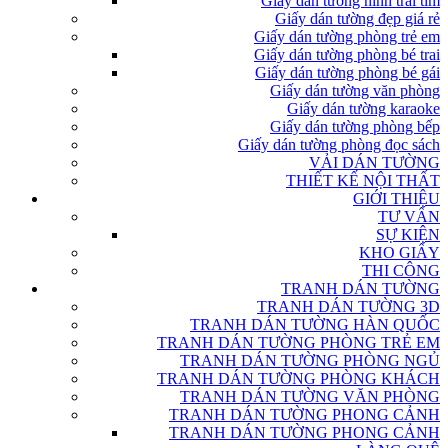
Giấy dán tường hình trái tim
Giấy dán tường đẹp giá rẻ
Giấy dán tường phòng trẻ em
Giấy dán tường phòng bé trai
Giấy dán tường phòng bé gái
Giấy dán tường văn phòng
Giấy dán tường karaoke
Giấy dán tường phòng bếp
Giấy dán tường phòng đọc sách
VẢI DÁN TƯỜNG
THIẾT KẾ NỘI THẤT
GIỚI THIỆU
TƯ VẤN
SỰ KIỆN
KHO GIẤY
THI CÔNG
TRANH DÁN TƯỜNG
TRANH DÁN TƯỜNG 3D
TRANH DÁN TƯỜNG HÀN QUỐC
TRANH DÁN TƯỜNG PHÒNG TRẺ EM
TRANH DÁN TƯỜNG PHÒNG NGỦ
TRANH DÁN TƯỜNG PHÒNG KHÁCH
TRANH DÁN TƯỜNG VĂN PHÒNG
TRANH DÁN TƯỜNG PHONG CẢNH
TRANH DÁN TƯỜNG PHONG CẢNH