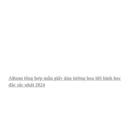
Album tổng hợp mẫu giấy dán tường họa tiết hình học
đặc sắc nhất 2024