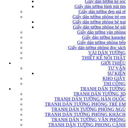
Giấy dán tường kẻ sọc
Giấy dán tường hình trái tim
Giấy dán tường đẹp giá rẻ
Giấy dán tường phòng trẻ em
Giấy dán tường phòng bé trai
Giấy dán tường phòng bé gái
Giấy dán tường văn phòng
Giấy dán tường karaoke
Giấy dán tường phòng bếp
Giấy dán tường phòng đọc sách
VẢI DÁN TƯỜNG
THIẾT KẾ NỘI THẤT
GIỚI THIỆU
TƯ VẤN
SỰ KIỆN
KHO GIẤY
THI CÔNG
TRANH DÁN TƯỜNG
TRANH DÁN TƯỜNG 3D
TRANH DÁN TƯỜNG HÀN QUỐC
TRANH DÁN TƯỜNG PHÒNG TRẺ EM
TRANH DÁN TƯỜNG PHÒNG NGỦ
TRANH DÁN TƯỜNG PHÒNG KHÁCH
TRANH DÁN TƯỜNG VĂN PHÒNG
TRANH DÁN TƯỜNG PHONG CẢNH