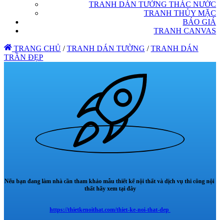
TRANH DÁN TƯỜNG THÁC NƯỚC
TRANH THỦY MẶC
BÁO GIÁ
TRANH CANVAS
TRANG CHỦ
/
TRANH DÁN TƯỜNG
/
TRANH DÁN
TRẦN ĐẸP
Nếu bạn đang làm nhà cần tham khảo mẫu thiết kế nội thất và dịch vụ thi công nội
thất hãy xem tại đây
https://thietkenoithat.com/thiet-ke-noi-that-dep