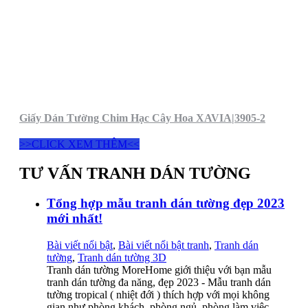
Giấy Dán Tường Chim Hạc Cây Hoa XAVIA|3905-2
>>CLICK XEM THÊM<<
TƯ VẤN TRANH DÁN TƯỜNG
Tổng hợp mẫu tranh dán tường đẹp 2023
mới nhất!
Bài viết nổi bật
,
Bài viết nổi bật tranh
,
Tranh dán
tường
,
Tranh dán tường 3D
Tranh dán tường MoreHome giới thiệu với bạn mẫu
tranh dán tường đa năng, đẹp 2023 - Mẫu tranh dán
tường tropical ( nhiệt đới ) thích hợp với mọi không
gian như phòng khách, phòng ngủ, phòng làm việc,