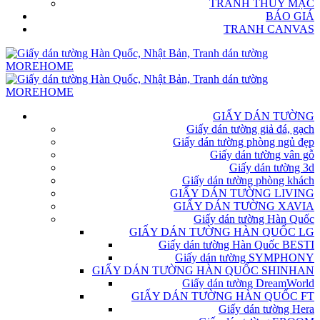
TRANH THỦY MẶC
BÁO GIÁ
TRANH CANVAS
GIẤY DÁN TƯỜNG
Giấy dán tường giả đá, gạch
Giấy dán tường phòng ngủ đẹp
Giấy dán tường vân gỗ
Giấy dán tường 3d
Giấy dán tường phòng khách
GIẤY DÁN TƯỜNG LIVING
GIẤY DÁN TƯỜNG XAVIA
Giấy dán tường Hàn Quốc
GIẤY DÁN TƯỜNG HÀN QUỐC LG
Giấy dán tường Hàn Quốc BESTI
Giấy dán tường SYMPHONY
GIẤY DÁN TƯỜNG HÀN QUỐC SHINHAN
Giấy dán tường DreamWorld
GIẤY DÁN TƯỜNG HÀN QUỐC FT
Giấy dán tường Hera