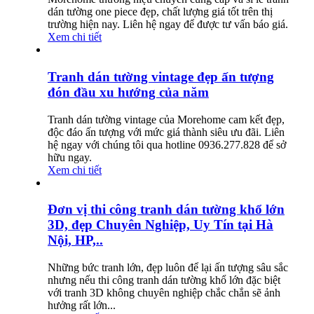
dán tường one piece đẹp, chất lượng giá tốt trên thị
trường hiện nay. Liên hệ ngay để được tư vấn báo giá.
Xem chi tiết
Tranh dán tường vintage đẹp ấn tượng
đón đầu xu hướng của năm
Tranh dán tường vintage của Morehome cam kết đẹp,
độc đáo ấn tượng với mức giá thành siêu ưu đãi. Liên
hệ ngay với chúng tôi qua hotline 0936.277.828 để sở
hữu ngay.
Xem chi tiết
Đơn vị thi công tranh dán tường khổ lớn
3D, đẹp Chuyên Nghiệp, Uy Tín tại Hà
Nội, HP,..
Những bức tranh lớn, đẹp luôn để lại ấn tượng sâu sắc
nhưng nếu thi công tranh dán tường khổ lớn đặc biệt
với tranh 3D không chuyên nghiệp chắc chắn sẽ ảnh
hưởng rất lớn...