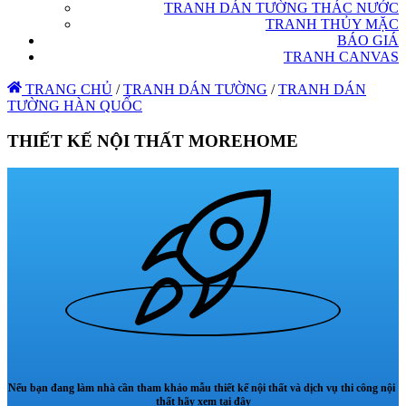
TRANH DÁN TƯỜNG THÁC NƯỚC
TRANH THỦY MẶC
BÁO GIÁ
TRANH CANVAS
TRANG CHỦ
/
TRANH DÁN TƯỜNG
/
TRANH DÁN
TƯỜNG HÀN QUỐC
THIẾT KẾ NỘI THẤT MOREHOME
Nếu bạn đang làm nhà cần tham khảo mẫu thiết kế nội thất và dịch vụ thi công nội
thất hãy xem tại đây