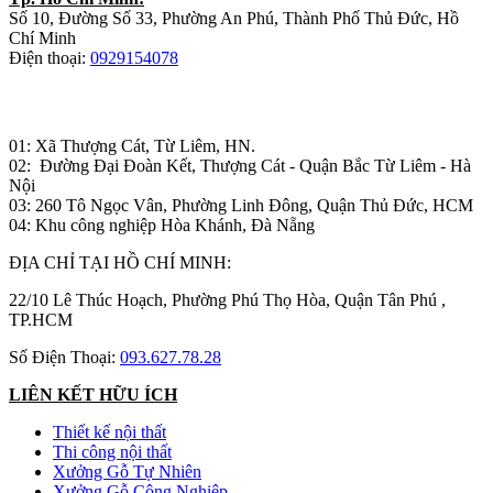
Số 10, Đường Số 33, Phường An Phú, Thành Phố Thủ Đức, Hồ
Chí Minh
Điện thoại:
0929154078
Nhà máy sản xuất đồ gỗ:
01: Xã Thượng Cát, Từ Liêm, HN.
02: Đường Đại Đoàn Kết, Thượng Cát - Quận Bắc Từ Liêm - Hà
Nội
03: 260 Tô Ngọc Vân, Phường Linh Đông, Quận Thủ Đức, HCM
04: Khu công nghiệp Hòa Khánh, Đà Nẵng
ĐỊA CHỈ TẠI HỒ CHÍ MINH:
22/10 Lê Thúc Hoạch, Phường Phú Thọ Hòa, Quận Tân Phú ,
TP.HCM
Số Điện Thoại:
093.627.78.28
LIÊN KẾT HỮU ÍCH
Thiết kế nội thất
Thi công nội thất
Xưởng Gỗ Tự Nhiên
Xưởng Gỗ Công Nghiệp