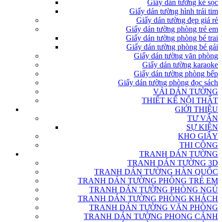
Giấy dán tường kẻ sọc
Giấy dán tường hình trái tim
Giấy dán tường đẹp giá rẻ
Giấy dán tường phòng trẻ em
Giấy dán tường phòng bé trai
Giấy dán tường phòng bé gái
Giấy dán tường văn phòng
Giấy dán tường karaoke
Giấy dán tường phòng bếp
Giấy dán tường phòng đọc sách
VẢI DÁN TƯỜNG
THIẾT KẾ NỘI THẤT
GIỚI THIỆU
TƯ VẤN
SỰ KIỆN
KHO GIẤY
THI CÔNG
TRANH DÁN TƯỜNG
TRANH DÁN TƯỜNG 3D
TRANH DÁN TƯỜNG HÀN QUỐC
TRANH DÁN TƯỜNG PHÒNG TRẺ EM
TRANH DÁN TƯỜNG PHÒNG NGỦ
TRANH DÁN TƯỜNG PHÒNG KHÁCH
TRANH DÁN TƯỜNG VĂN PHÒNG
TRANH DÁN TƯỜNG PHONG CẢNH