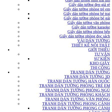
Giấy dán tường hình trái tim
Giấy dán tường đẹp giá rẻ
Giấy dán tường phòng trẻ em
Giấy dán tường phòng bé trai
Giấy dán tường phòng bé gái
Giấy dán tường văn phòng
Giấy dán tường karaoke
Giấy dán tường phòng bếp
Giấy dán tường phòng đọc sách
VẢI DÁN TƯỜNG
THIẾT KẾ NỘI THẤT
GIỚI THIỆU
TƯ VẤN
SỰ KIỆN
KHO GIẤY
THI CÔNG
TRANH DÁN TƯỜNG
TRANH DÁN TƯỜNG 3D
TRANH DÁN TƯỜNG HÀN QUỐC
TRANH DÁN TƯỜNG PHÒNG TRẺ EM
TRANH DÁN TƯỜNG PHÒNG NGỦ
TRANH DÁN TƯỜNG PHÒNG KHÁCH
TRANH DÁN TƯỜNG VĂN PHÒNG
TRANH DÁN TƯỜNG PHONG CẢNH
TRANH DÁN TƯỜNG PHONG CẢNH