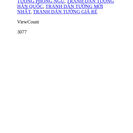
TƯỜNG PHÒNG NGỦ
,
TRANH DÁN TƯỜNG
HÀN QUỐC
,
TRANH DÁN TƯỜNG MỚI
NHẤT
,
TRANH DÁN TƯỜNG GIÁ RẺ
ViewCount
3077