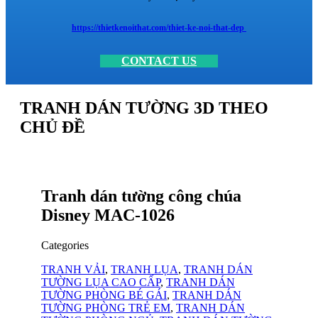
https://thietkenoithat.com/thiet-ke-noi-that-dep
CONTACT US
TRANH DÁN TƯỜNG 3D THEO
CHỦ ĐỀ
Tranh dán tường công chúa
Disney MAC-1026
Categories
TRANH VẢI
,
TRANH LỤA
,
TRANH DÁN
TƯỜNG LỤA CAO CẤP
,
TRANH DÁN
TƯỜNG PHÒNG BÉ GÁI
,
TRANH DÁN
TƯỜNG PHÒNG TRẺ EM
,
TRANH DÁN