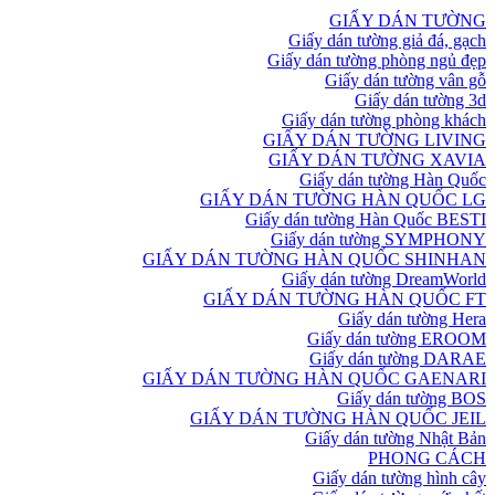
GIẤY DÁN TƯỜNG
Giấy dán tường giả đá, gạch
Giấy dán tường phòng ngủ đẹp
Giấy dán tường vân gỗ
Giấy dán tường 3d
Giấy dán tường phòng khách
GIẤY DÁN TƯỜNG LIVING
GIẤY DÁN TƯỜNG XAVIA
Giấy dán tường Hàn Quốc
GIẤY DÁN TƯỜNG HÀN QUỐC LG
Giấy dán tường Hàn Quốc BESTI
Giấy dán tường SYMPHONY
GIẤY DÁN TƯỜNG HÀN QUỐC SHINHAN
Giấy dán tường DreamWorld
GIẤY DÁN TƯỜNG HÀN QUỐC FT
Giấy dán tường Hera
Giấy dán tường EROOM
Giấy dán tường DARAE
GIẤY DÁN TƯỜNG HÀN QUỐC GAENARI
Giấy dán tường BOS
GIẤY DÁN TƯỜNG HÀN QUỐC JEIL
Giấy dán tường Nhật Bản
PHONG CÁCH
Giấy dán tường hình cây