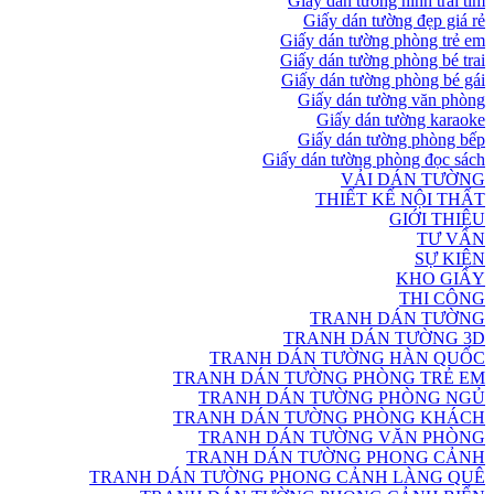
Giấy dán tường hình trái tim
Giấy dán tường đẹp giá rẻ
Giấy dán tường phòng trẻ em
Giấy dán tường phòng bé trai
Giấy dán tường phòng bé gái
Giấy dán tường văn phòng
Giấy dán tường karaoke
Giấy dán tường phòng bếp
Giấy dán tường phòng đọc sách
VẢI DÁN TƯỜNG
THIẾT KẾ NỘI THẤT
GIỚI THIỆU
TƯ VẤN
SỰ KIỆN
KHO GIẤY
THI CÔNG
TRANH DÁN TƯỜNG
TRANH DÁN TƯỜNG 3D
TRANH DÁN TƯỜNG HÀN QUỐC
TRANH DÁN TƯỜNG PHÒNG TRẺ EM
TRANH DÁN TƯỜNG PHÒNG NGỦ
TRANH DÁN TƯỜNG PHÒNG KHÁCH
TRANH DÁN TƯỜNG VĂN PHÒNG
TRANH DÁN TƯỜNG PHONG CẢNH
TRANH DÁN TƯỜNG PHONG CẢNH LÀNG QUÊ