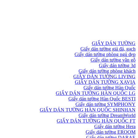
GIẤY DÁN TƯỜNG
Giấy dán tường giả đá, gạch
Giấy dán tường phòng ngủ đẹp
Giấy dán tường vân gỗ
Giấy dán tường 3d
Giấy dán tường phòng khách
GIẤY DÁN TƯỜNG LIVING
GIẤY DÁN TƯỜNG XAVIA
Giấy dán tường Hàn Quốc
GIẤY DÁN TƯỜNG HÀN QUỐC LG
Giấy dán tường Hàn Quốc BESTI
Giấy dán tường SYMPHONY
GIẤY DÁN TƯỜNG HÀN QUỐC SHINHAN
Giấy dán tường DreamWorld
GIẤY DÁN TƯỜNG HÀN QUỐC FT
Giấy dán tường Hera
Giấy dán tường EROOM
Giấy dán tường DARAE