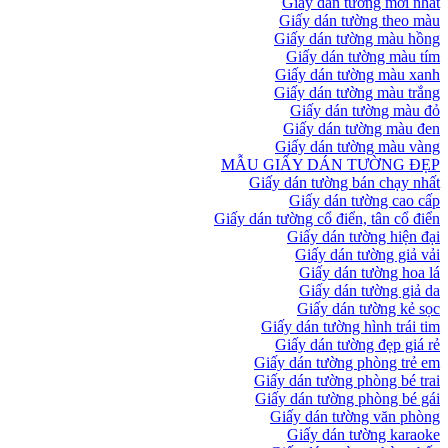
Giấy dán tường mới nhất
Giấy dán tường theo màu
Giấy dán tường màu hồng
Giấy dán tường màu tím
Giấy dán tường màu xanh
Giấy dán tường màu trắng
Giấy dán tường màu đỏ
Giấy dán tường màu đen
Giấy dán tường màu vàng
MẪU GIẤY DÁN TƯỜNG ĐẸP
Giấy dán tường bán chạy nhất
Giấy dán tường cao cấp
Giấy dán tường cổ điển, tân cổ điển
Giấy dán tường hiện đại
Giấy dán tường giả vải
Giấy dán tường hoa lá
Giấy dán tường giả da
Giấy dán tường kẻ sọc
Giấy dán tường hình trái tim
Giấy dán tường đẹp giá rẻ
Giấy dán tường phòng trẻ em
Giấy dán tường phòng bé trai
Giấy dán tường phòng bé gái
Giấy dán tường văn phòng
Giấy dán tường karaoke