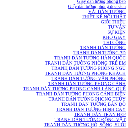
Giấy dán tường phòng bếp
Giấy dán tường phòng đọc sách
VẢI DÁN TƯỜNG
THIẾT KẾ NỘI THẤT
GIỚI THIỆU
TƯ VẤN
SỰ KIỆN
KHO GIẤY
THI CÔNG
TRANH DÁN TƯỜNG
TRANH DÁN TƯỜNG 3D
TRANH DÁN TƯỜNG HÀN QUỐC
TRANH DÁN TƯỜNG PHÒNG TRẺ EM
TRANH DÁN TƯỜNG PHÒNG NGỦ
TRANH DÁN TƯỜNG PHÒNG KHÁCH
TRANH DÁN TƯỜNG VĂN PHÒNG
TRANH DÁN TƯỜNG PHONG CẢNH
TRANH DÁN TƯỜNG PHONG CẢNH LÀNG QUÊ
TRANH DÁN TƯỜNG PHONG CẢNH BIỂN
TRANH DÁN TƯỜNG PHONG THỦY
TRANH DÁN TƯỜNG BẢN ĐỒ
TRANH DÁN TƯỜNG HÌNH CÂY
TRANH DÁN TRẦN ĐẸP
TRANH DÁN TƯỜNG ĐỘNG VẬT
TRANH DÁN TƯỜNG HỒ, SÔNG, SUỐI