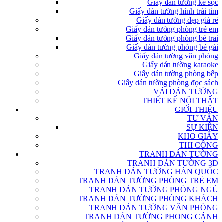
Giấy dán tường kẻ sọc
Giấy dán tường hình trái tim
Giấy dán tường đẹp giá rẻ
Giấy dán tường phòng trẻ em
Giấy dán tường phòng bé trai
Giấy dán tường phòng bé gái
Giấy dán tường văn phòng
Giấy dán tường karaoke
Giấy dán tường phòng bếp
Giấy dán tường phòng đọc sách
VẢI DÁN TƯỜNG
THIẾT KẾ NỘI THẤT
GIỚI THIỆU
TƯ VẤN
SỰ KIỆN
KHO GIẤY
THI CÔNG
TRANH DÁN TƯỜNG
TRANH DÁN TƯỜNG 3D
TRANH DÁN TƯỜNG HÀN QUỐC
TRANH DÁN TƯỜNG PHÒNG TRẺ EM
TRANH DÁN TƯỜNG PHÒNG NGỦ
TRANH DÁN TƯỜNG PHÒNG KHÁCH
TRANH DÁN TƯỜNG VĂN PHÒNG
TRANH DÁN TƯỜNG PHONG CẢNH