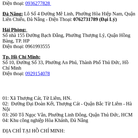
Điện thoại:
0936277828
Đà Năng:
Lô Số 4 Đường Mê Linh, Phường Hòa Hiệp Nam, Quận
Liên Chiểu, Đà Nẵng - Điện Thoại:
0762731789 (Đại Lý)
Hải Phòng:
Số nhà 155 Đường Bạch Đằng, Phường Thượng Lý, Quận Hồng
Bàng, TP. HP
Điện thoại: 0961993555
Tp. Hồ Chí Minh:
Số 10, Đường Số 33, Phường An Phú, Thành Phố Thủ Đức, Hồ
Chí Minh
Điện thoại:
0929154078
Nhà máy sản xuất đồ gỗ:
01: Xã Thượng Cát, Từ Liêm, HN.
02: Đường Đại Đoàn Kết, Thượng Cát - Quận Bắc Từ Liêm - Hà
Nội
03: 260 Tô Ngọc Vân, Phường Linh Đông, Quận Thủ Đức, HCM
04: Khu công nghiệp Hòa Khánh, Đà Nẵng
ĐỊA CHỈ TẠI HỒ CHÍ MINH: