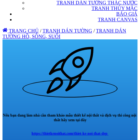
TRANH DÁN TƯỜNG THÁC NƯỚC
TRANH THỦY MẶC
BÁO GIÁ
TRANH CANVAS
TRANG CHỦ
/
TRANH DÁN TƯỜNG
/
TRANH DÁN
TƯỜNG HỒ, SÔNG, SUỐI
Nếu bạn đang làm nhà cần tham khảo mẫu thiết kế nội thất và dịch vụ thi công nội
thất hãy xem tại đây
https://thietkenoithat.com/thiet-ke-noi-that-dep