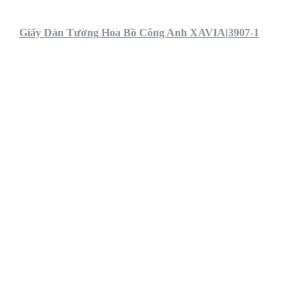
Giấy Dán Tường Hoa Bồ Công Anh XAVIA|3907-1