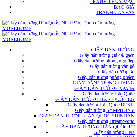
TRANH THỦY MẶC
BÁO GIÁ
TRANH CANVAS
GIẤY DÁN TƯỜNG
Giấy dán tường giả đá, gạch
Giấy dán tường phòng ngủ đẹp
Giấy dán tường vân gỗ
Giấy dán tường 3d
Giấy dán tường phòng khách
GIẤY DÁN TƯỜNG LIVING
GIẤY DÁN TƯỜNG XAVIA
Giấy dán tường Hàn Quốc
GIẤY DÁN TƯỜNG HÀN QUỐC LG
Giấy dán tường Hàn Quốc BESTI
Giấy dán tường SYMPHONY
GIẤY DÁN TƯỜNG HÀN QUỐC SHINHAN
Giấy dán tường DreamWorld
GIẤY DÁN TƯỜNG HÀN QUỐC FT
Giấy dán tường Hera