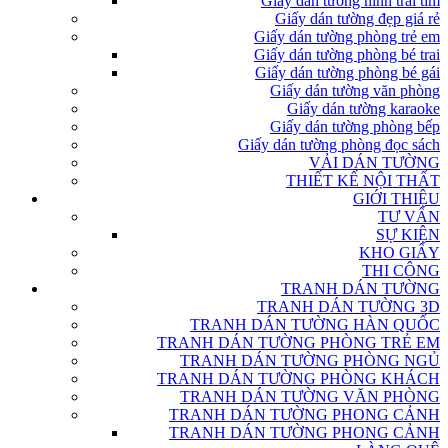
Giấy dán tường hình trái tim
Giấy dán tường đẹp giá rẻ
Giấy dán tường phòng trẻ em
Giấy dán tường phòng bé trai
Giấy dán tường phòng bé gái
Giấy dán tường văn phòng
Giấy dán tường karaoke
Giấy dán tường phòng bếp
Giấy dán tường phòng đọc sách
VẢI DÁN TƯỜNG
THIẾT KẾ NỘI THẤT
GIỚI THIỆU
TƯ VẤN
SỰ KIỆN
KHO GIẤY
THI CÔNG
TRANH DÁN TƯỜNG
TRANH DÁN TƯỜNG 3D
TRANH DÁN TƯỜNG HÀN QUỐC
TRANH DÁN TƯỜNG PHÒNG TRẺ EM
TRANH DÁN TƯỜNG PHÒNG NGỦ
TRANH DÁN TƯỜNG PHÒNG KHÁCH
TRANH DÁN TƯỜNG VĂN PHÒNG
TRANH DÁN TƯỜNG PHONG CẢNH
TRANH DÁN TƯỜNG PHONG CẢNH