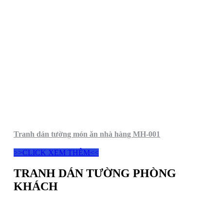
Tranh dán tường món ăn nhà hàng MH-001
>>CLICK XEM THÊM<<
TRANH DÁN TƯỜNG PHÒNG
KHÁCH