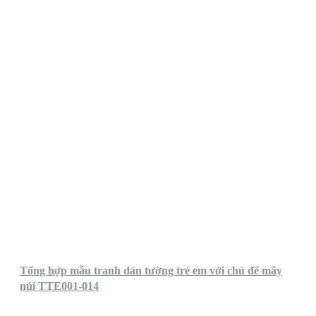
Tổng hợp mẫu tranh dán tường trẻ em với chủ đề mây
núi TTE001-014