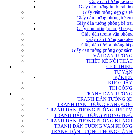
Giấy dán tường kẻ sọc
Giấy dán tường hình trái tim
Giấy dán tường đẹp giá rẻ
Giấy dán tường phòng trẻ em
Giấy dán tường phòng bé trai
Giấy dán tường phòng bé gái
Giấy dán tường văn phòng
Giấy dán tường karaoke
Giấy dán tường phòng bếp
Giấy dán tường phòng đọc sách
VẢI DÁN TƯỜNG
THIẾT KẾ NỘI THẤT
GIỚI THIỆU
TƯ VẤN
SỰ KIỆN
KHO GIẤY
THI CÔNG
TRANH DÁN TƯỜNG
TRANH DÁN TƯỜNG 3D
TRANH DÁN TƯỜNG HÀN QUỐC
TRANH DÁN TƯỜNG PHÒNG TRẺ EM
TRANH DÁN TƯỜNG PHÒNG NGỦ
TRANH DÁN TƯỜNG PHÒNG KHÁCH
TRANH DÁN TƯỜNG VĂN PHÒNG
TRANH DÁN TƯỜNG PHONG CẢNH