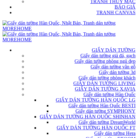
TRANH THỦY MẶC
BÁO GIÁ
TRANH CANVAS
GIẤY DÁN TƯỜNG
Giấy dán tường giả đá, gạch
Giấy dán tường phòng ngủ đẹp
Giấy dán tường vân gỗ
Giấy dán tường 3d
Giấy dán tường phòng khách
GIẤY DÁN TƯỜNG LIVING
GIẤY DÁN TƯỜNG XAVIA
Giấy dán tường Hàn Quốc
GIẤY DÁN TƯỜNG HÀN QUỐC LG
Giấy dán tường Hàn Quốc BESTI
Giấy dán tường SYMPHONY
GIẤY DÁN TƯỜNG HÀN QUỐC SHINHAN
Giấy dán tường DreamWorld
GIẤY DÁN TƯỜNG HÀN QUỐC FT
Giấy dán tường Hera