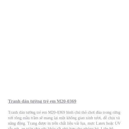
Tranh dán tường trẻ em M20-0369
Tranh dán tường trẻ em M20-0369 hình chú thỏ chơi đùa trong rừng
với tông mầu trầm sẽ mang lại một không gian xinh tươi, dễ chịu và
năng động. Trang được in trên chất liệu vải lụa, mực Latex hoặc UV
sắc nét, an toàn cho sức khỏe rất phù hợp cho phòng bé. Liên hệ