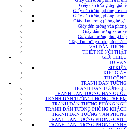
Giấy dán tường hình trái tim
Giấy dán tường đẹp giá rẻ
Giấy dán tường phòng trẻ em
Giấy dán tường phòng bé trai
Giấy dán tường phòng bé gái
Giấy dán tường văn phòng
Giấy dán tường karaoke
Giấy dán tường phòng bếp
Giấy dán tường phòng đọc sách
VẢI DÁN TƯỜNG
THIẾT KẾ NỘI THẤT
GIỚI THIỆU
TƯ VẤN
SỰ KIỆN
KHO GIẤY
THI CÔNG
TRANH DÁN TƯỜNG
TRANH DÁN TƯỜNG 3D
TRANH DÁN TƯỜNG HÀN QUỐC
TRANH DÁN TƯỜNG PHÒNG TRẺ EM
TRANH DÁN TƯỜNG PHÒNG NGỦ
TRANH DÁN TƯỜNG PHÒNG KHÁCH
TRANH DÁN TƯỜNG VĂN PHÒNG
TRANH DÁN TƯỜNG PHONG CẢNH
TRANH DÁN TƯỜNG PHONG CẢNH