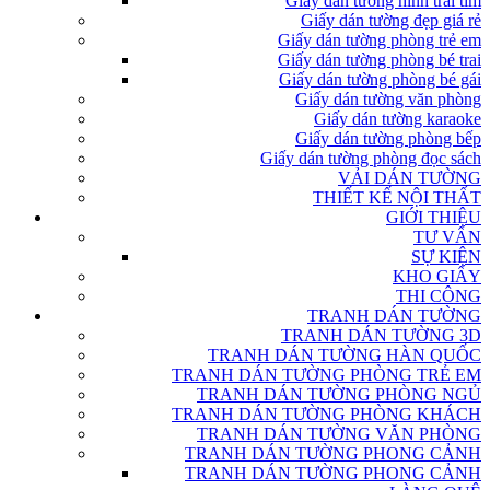
Giấy dán tường hình trái tim
Giấy dán tường đẹp giá rẻ
Giấy dán tường phòng trẻ em
Giấy dán tường phòng bé trai
Giấy dán tường phòng bé gái
Giấy dán tường văn phòng
Giấy dán tường karaoke
Giấy dán tường phòng bếp
Giấy dán tường phòng đọc sách
VẢI DÁN TƯỜNG
THIẾT KẾ NỘI THẤT
GIỚI THIỆU
TƯ VẤN
SỰ KIỆN
KHO GIẤY
THI CÔNG
TRANH DÁN TƯỜNG
TRANH DÁN TƯỜNG 3D
TRANH DÁN TƯỜNG HÀN QUỐC
TRANH DÁN TƯỜNG PHÒNG TRẺ EM
TRANH DÁN TƯỜNG PHÒNG NGỦ
TRANH DÁN TƯỜNG PHÒNG KHÁCH
TRANH DÁN TƯỜNG VĂN PHÒNG
TRANH DÁN TƯỜNG PHONG CẢNH
TRANH DÁN TƯỜNG PHONG CẢNH