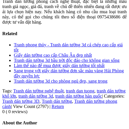
Tranh dán tường phong cách nghệ thuật, đặc biệt là những mẫu
tranh giả ngọc, giả đá, tranh về chủ đề thiên nhiên đang rất được ưu
ái lựa chọn hiện nay. Nếu khách hàng có nhu cầu mua loại tranh
này, có thể gọi cho chúng tôi theo số điện thoại 0975438686 để
được tư vấn đặt hàng.
Related
Tranh phong thủy - Tranh dán tường 3d cá chép cao cấp giá
tốt
Giấy dán tường cao cấp Châu Âu đẹp nhất
Tranh dán tường 3d bầu trời độc đáo cho không gian sống
Làm thế nào để mua được giấy dán tường tốt nhất
Sang trọng với giấy dán tường đơn sắc màu vàng Hải Phòng
đầy quyền lực
Tranh dán tường 3d cho phòng ngủ đẹp, sang trọng
Tags:
Tranh dán tường nghệ thuật
,
tranh dan tuong
,
tranh dán tường
khổ lớn
,
tranh dán tường 3d
,
tranh dán tường hàn quốc
|
Categories:
Tranh dán tường 3D
,
Tranh dán tường
,
Tranh dán tường phong
cảnh
|
View Count (2797)
|
Return
0 ( 0 reviews)
About the Author