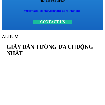
thất hãy xem tại đây
https://thietkenoithat.com/thiet-ke-noi-that-dep
CONTACT US
ALBUM
GIẤY DÁN TƯỜNG ƯA CHUỘNG
NHẤT