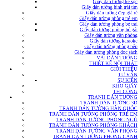
Giấy dán tường kẻ sọc
Giấy dán tường hình trái tim
Giấy dán tường đẹp giá rẻ
Giấy dán tường phòng trẻ em
Giấy dán tường phòng bé trai
Giấy dán tường phòng bé gái
Giấy dán tường văn phòng
Giấy dán tường karaoke
Giấy dán tường phòng bếp
Giấy dán tường phòng đọc sách
VẢI DÁN TƯỜNG
THIẾT KẾ NỘI THẤT
GIỚI THIỆU
TƯ VẤN
SỰ KIỆN
KHO GIẤY
THI CÔNG
TRANH DÁN TƯỜNG
TRANH DÁN TƯỜNG 3D
TRANH DÁN TƯỜNG HÀN QUỐC
TRANH DÁN TƯỜNG PHÒNG TRẺ EM
TRANH DÁN TƯỜNG PHÒNG NGỦ
TRANH DÁN TƯỜNG PHÒNG KHÁCH
TRANH DÁN TƯỜNG VĂN PHÒNG
TRANH DÁN TƯỜNG PHONG CẢNH