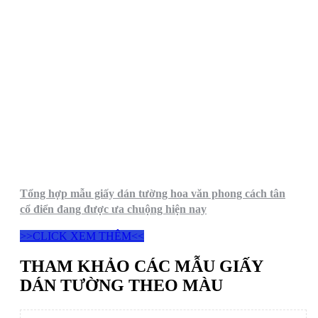
Tổng hợp mẫu giấy dán tường hoa văn phong cách tân
cổ điển đang được ưa chuộng hiện nay
>>CLICK XEM THÊM<<
THAM KHẢO CÁC MẪU GIẤY
DÁN TƯỜNG THEO MÀU