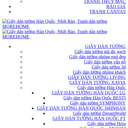
TRANH THỦY MẶC
BÁO GIÁ
TRANH CANVAS
GIẤY DÁN TƯỜNG
Giấy dán tường giả đá, gạch
Giấy dán tường phòng ngủ đẹp
Giấy dán tường vân gỗ
Giấy dán tường 3d
Giấy dán tường phòng khách
GIẤY DÁN TƯỜNG LIVING
GIẤY DÁN TƯỜNG XAVIA
Giấy dán tường Hàn Quốc
GIẤY DÁN TƯỜNG HÀN QUỐC LG
Giấy dán tường Hàn Quốc BESTI
Giấy dán tường SYMPHONY
GIẤY DÁN TƯỜNG HÀN QUỐC SHINHAN
Giấy dán tường DreamWorld
GIẤY DÁN TƯỜNG HÀN QUỐC FT
Giấy dán tường Hera