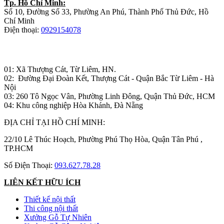
Tp. Hồ Chí Minh:
Số 10, Đường Số 33, Phường An Phú, Thành Phố Thủ Đức, Hồ
Chí Minh
Điện thoại:
0929154078
Nhà máy sản xuất đồ gỗ:
01: Xã Thượng Cát, Từ Liêm, HN.
02: Đường Đại Đoàn Kết, Thượng Cát - Quận Bắc Từ Liêm - Hà
Nội
03: 260 Tô Ngọc Vân, Phường Linh Đông, Quận Thủ Đức, HCM
04: Khu công nghiệp Hòa Khánh, Đà Nẵng
ĐỊA CHỈ TẠI HỒ CHÍ MINH:
22/10 Lê Thúc Hoạch, Phường Phú Thọ Hòa, Quận Tân Phú ,
TP.HCM
Số Điện Thoại:
093.627.78.28
LIÊN KẾT HỮU ÍCH
Thiết kế nội thất
Thi công nội thất
Xưởng Gỗ Tự Nhiên