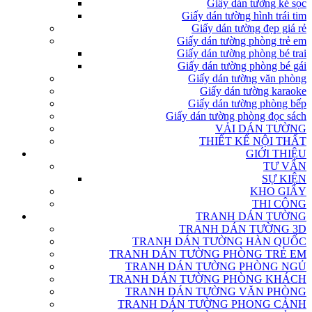
Giấy dán tường kẻ sọc
Giấy dán tường hình trái tim
Giấy dán tường đẹp giá rẻ
Giấy dán tường phòng trẻ em
Giấy dán tường phòng bé trai
Giấy dán tường phòng bé gái
Giấy dán tường văn phòng
Giấy dán tường karaoke
Giấy dán tường phòng bếp
Giấy dán tường phòng đọc sách
VẢI DÁN TƯỜNG
THIẾT KẾ NỘI THẤT
GIỚI THIỆU
TƯ VẤN
SỰ KIỆN
KHO GIẤY
THI CÔNG
TRANH DÁN TƯỜNG
TRANH DÁN TƯỜNG 3D
TRANH DÁN TƯỜNG HÀN QUỐC
TRANH DÁN TƯỜNG PHÒNG TRẺ EM
TRANH DÁN TƯỜNG PHÒNG NGỦ
TRANH DÁN TƯỜNG PHÒNG KHÁCH
TRANH DÁN TƯỜNG VĂN PHÒNG
TRANH DÁN TƯỜNG PHONG CẢNH