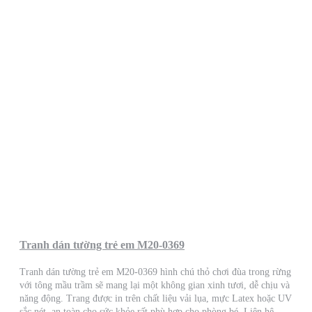
Tranh dán tường trẻ em M20-0369
Tranh dán tường trẻ em M20-0369 hình chú thỏ chơi đùa trong rừng
với tông mầu trầm sẽ mang lại một không gian xinh tươi, dễ chịu và
năng động. Trang được in trên chất liệu vải lụa, mực Latex hoặc UV
sắc nét, an toàn cho sức khỏe rất phù hợp cho phòng bé. Liên hệ