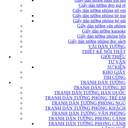
Giấy dán tường hình trái tim
Giấy dán tường đẹp giá rẻ
Giấy dán tường phòng trẻ em
Giấy dán tường phòng bé trai
Giấy dán tường phòng bé gái
Giấy dán tường văn phòng
Giấy dán tường karaoke
Giấy dán tường phòng bếp
Giấy dán tường phòng đọc sách
VẢI DÁN TƯỜNG
THIẾT KẾ NỘI THẤT
GIỚI THIỆU
TƯ VẤN
SỰ KIỆN
KHO GIẤY
THI CÔNG
TRANH DÁN TƯỜNG
TRANH DÁN TƯỜNG 3D
TRANH DÁN TƯỜNG HÀN QUỐC
TRANH DÁN TƯỜNG PHÒNG TRẺ EM
TRANH DÁN TƯỜNG PHÒNG NGỦ
TRANH DÁN TƯỜNG PHÒNG KHÁCH
TRANH DÁN TƯỜNG VĂN PHÒNG
TRANH DÁN TƯỜNG PHONG CẢNH
TRANH DÁN TƯỜNG PHONG CẢNH