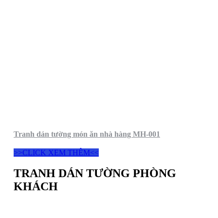
Tranh dán tường món ăn nhà hàng MH-001
>>CLICK XEM THÊM<<
TRANH DÁN TƯỜNG PHÒNG
KHÁCH