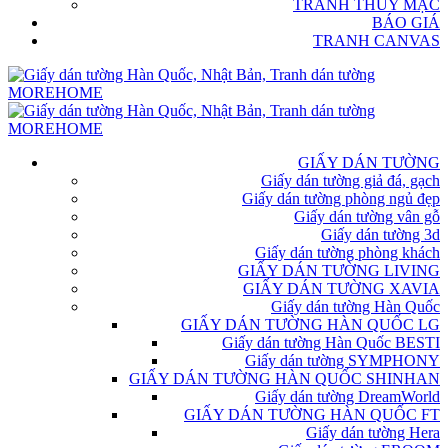
TRANH THỦY MẶC
BÁO GIÁ
TRANH CANVAS
GIẤY DÁN TƯỜNG
Giấy dán tường giả đá, gạch
Giấy dán tường phòng ngủ đẹp
Giấy dán tường vân gỗ
Giấy dán tường 3d
Giấy dán tường phòng khách
GIẤY DÁN TƯỜNG LIVING
GIẤY DÁN TƯỜNG XAVIA
Giấy dán tường Hàn Quốc
GIẤY DÁN TƯỜNG HÀN QUỐC LG
Giấy dán tường Hàn Quốc BESTI
Giấy dán tường SYMPHONY
GIẤY DÁN TƯỜNG HÀN QUỐC SHINHAN
Giấy dán tường DreamWorld
GIẤY DÁN TƯỜNG HÀN QUỐC FT
Giấy dán tường Hera