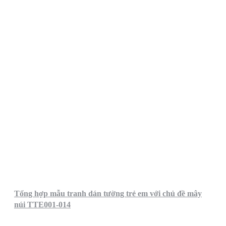
Tổng hợp mẫu tranh dán tường trẻ em với chủ đề mây
núi TTE001-014