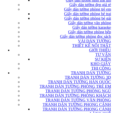
Giấy dán tường hình trái tim
Giấy dán tường đẹp giá rẻ
Giấy dán tường phòng trẻ em
Giấy dán tường phòng bé trai
Giấy dán tường phòng bé gái
Giấy dán tường văn phòng
Giấy dán tường karaoke
Giấy dán tường phòng bếp
Giấy dán tường phòng đọc sách
VẢI DÁN TƯỜNG
THIẾT KẾ NỘI THẤT
GIỚI THIỆU
TƯ VẤN
SỰ KIỆN
KHO GIẤY
THI CÔNG
TRANH DÁN TƯỜNG
TRANH DÁN TƯỜNG 3D
TRANH DÁN TƯỜNG HÀN QUỐC
TRANH DÁN TƯỜNG PHÒNG TRẺ EM
TRANH DÁN TƯỜNG PHÒNG NGỦ
TRANH DÁN TƯỜNG PHÒNG KHÁCH
TRANH DÁN TƯỜNG VĂN PHÒNG
TRANH DÁN TƯỜNG PHONG CẢNH
TRANH DÁN TƯỜNG PHONG CẢNH