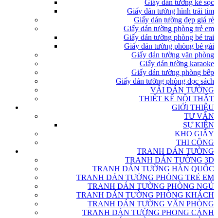
Giấy dán tường kẻ sọc
Giấy dán tường hình trái tim
Giấy dán tường đẹp giá rẻ
Giấy dán tường phòng trẻ em
Giấy dán tường phòng bé trai
Giấy dán tường phòng bé gái
Giấy dán tường văn phòng
Giấy dán tường karaoke
Giấy dán tường phòng bếp
Giấy dán tường phòng đọc sách
VẢI DÁN TƯỜNG
THIẾT KẾ NỘI THẤT
GIỚI THIỆU
TƯ VẤN
SỰ KIỆN
KHO GIẤY
THI CÔNG
TRANH DÁN TƯỜNG
TRANH DÁN TƯỜNG 3D
TRANH DÁN TƯỜNG HÀN QUỐC
TRANH DÁN TƯỜNG PHÒNG TRẺ EM
TRANH DÁN TƯỜNG PHÒNG NGỦ
TRANH DÁN TƯỜNG PHÒNG KHÁCH
TRANH DÁN TƯỜNG VĂN PHÒNG
TRANH DÁN TƯỜNG PHONG CẢNH