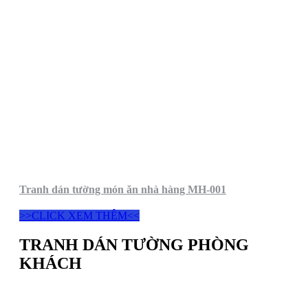
Tranh dán tường món ăn nhà hàng MH-001
>>CLICK XEM THÊM<<
TRANH DÁN TƯỜNG PHÒNG
KHÁCH