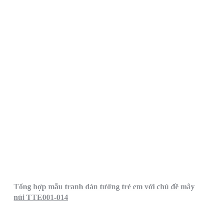
Tổng hợp mẫu tranh dán tường trẻ em với chủ đề mây
núi TTE001-014