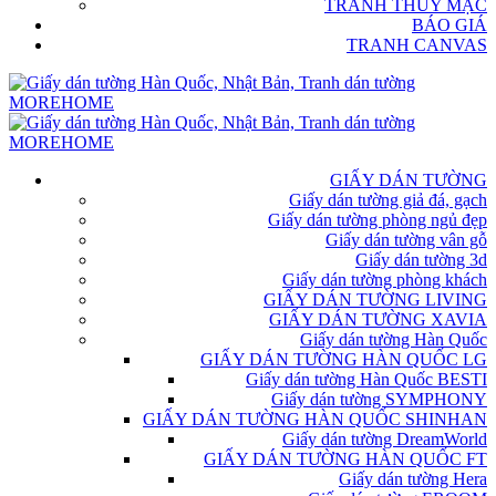
TRANH THỦY MẶC
BÁO GIÁ
TRANH CANVAS
GIẤY DÁN TƯỜNG
Giấy dán tường giả đá, gạch
Giấy dán tường phòng ngủ đẹp
Giấy dán tường vân gỗ
Giấy dán tường 3d
Giấy dán tường phòng khách
GIẤY DÁN TƯỜNG LIVING
GIẤY DÁN TƯỜNG XAVIA
Giấy dán tường Hàn Quốc
GIẤY DÁN TƯỜNG HÀN QUỐC LG
Giấy dán tường Hàn Quốc BESTI
Giấy dán tường SYMPHONY
GIẤY DÁN TƯỜNG HÀN QUỐC SHINHAN
Giấy dán tường DreamWorld
GIẤY DÁN TƯỜNG HÀN QUỐC FT
Giấy dán tường Hera