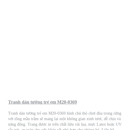
Tranh dán tường trẻ em M20-0369
Tranh dán tường trẻ em M20-0369 hình chú thỏ chơi đùa trong rừng
với tông mầu trầm sẽ mang lại một không gian xinh tươi, dễ chịu và
năng động. Trang được in trên chất liệu vải lụa, mực Latex hoặc UV
sắc nét, an toàn cho sức khỏe rất phù hợp cho phòng bé. Liên hệ