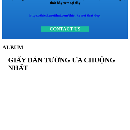
thất hãy xem tại đây
https://thietkenoithat.com/thiet-ke-noi-that-dep
CONTACT US
ALBUM
GIẤY DÁN TƯỜNG ƯA CHUỘNG
NHẤT