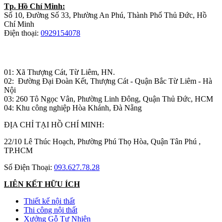
Tp. Hồ Chí Minh:
Số 10, Đường Số 33, Phường An Phú, Thành Phố Thủ Đức, Hồ
Chí Minh
Điện thoại:
0929154078
Nhà máy sản xuất đồ gỗ:
01: Xã Thượng Cát, Từ Liêm, HN.
02: Đường Đại Đoàn Kết, Thượng Cát - Quận Bắc Từ Liêm - Hà
Nội
03: 260 Tô Ngọc Vân, Phường Linh Đông, Quận Thủ Đức, HCM
04: Khu công nghiệp Hòa Khánh, Đà Nẵng
ĐỊA CHỈ TẠI HỒ CHÍ MINH:
22/10 Lê Thúc Hoạch, Phường Phú Thọ Hòa, Quận Tân Phú ,
TP.HCM
Số Điện Thoại:
093.627.78.28
LIÊN KẾT HỮU ÍCH
Thiết kế nội thất
Thi công nội thất
Xưởng Gỗ Tự Nhiên