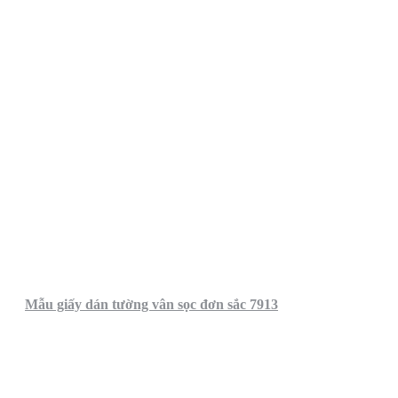
Mẫu giấy dán tường vân sọc đơn sắc 7913