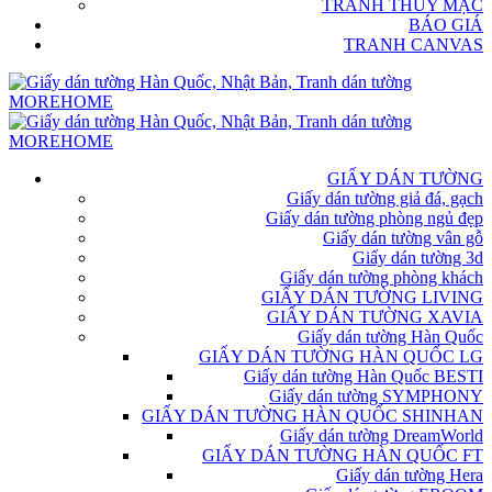
TRANH THỦY MẶC
BÁO GIÁ
TRANH CANVAS
GIẤY DÁN TƯỜNG
Giấy dán tường giả đá, gạch
Giấy dán tường phòng ngủ đẹp
Giấy dán tường vân gỗ
Giấy dán tường 3d
Giấy dán tường phòng khách
GIẤY DÁN TƯỜNG LIVING
GIẤY DÁN TƯỜNG XAVIA
Giấy dán tường Hàn Quốc
GIẤY DÁN TƯỜNG HÀN QUỐC LG
Giấy dán tường Hàn Quốc BESTI
Giấy dán tường SYMPHONY
GIẤY DÁN TƯỜNG HÀN QUỐC SHINHAN
Giấy dán tường DreamWorld
GIẤY DÁN TƯỜNG HÀN QUỐC FT
Giấy dán tường Hera