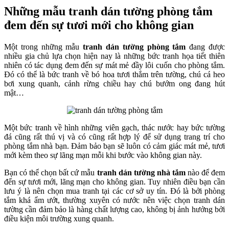
Những mẫu tranh dán tường phòng tắm
đem đến sự tươi mới cho không gian
Một trong những mẫu
tranh dán tường phòng tắm
đang được
nhiều gia chủ lựa chọn hiện nay là những bức tranh họa tiết thiên
nhiên có tác dụng đem đến sự mát mẻ đầy lôi cuốn cho phòng tắm.
Đó có thể là bức tranh về bó hoa tươi thắm trên tường, chú cá heo
bơi xung quanh, cảnh rừng chiều hay chú bướm ong đang hút
mật…
Một bức tranh về hình những viên gạch, thác nước hay bức tường
đá cũng rất thú vị và có cũng rất hợp lý để sử dụng trang trí cho
phòng tắm nhà bạn. Đảm bảo bạn sẽ luôn có cảm giác mát mẻ, tươi
mới kèm theo sự lãng mạn mỗi khi bước vào không gian này.
Bạn có thể chọn bất cứ mẫu
tranh dán tường nhà tắm
nào để đem
đến sự tươi mới, lãng mạn cho không gian. Tuy nhiên điều bạn cần
lưu ý là nên chọn mua tranh tại các cơ sở uy tín. Đó là bởi phòng
tắm khá ẩm ướt, thường xuyên có nước nên việc chọn tranh dán
tường cần đảm bảo là hàng chất lượng cao, không bị ảnh hưởng bởi
điều kiện môi trường xung quanh.