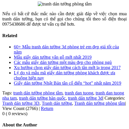
Nếu có bất cứ thắc mắc nào cần được giải đáp về việc chọn mua
tranh dán tường, bạn có thể gọi cho chúng tôi theo số điện thoại
0975438686 để được tư vấn cụ thể hơn.
Related
60+ Mẫu tranh dán tường 3d phòng trẻ em đẹp giá tốt của
năm
Mẫu giấy dán tường vân gỗ mới nhất 2019
Các mẫu giấy dán tường một màu đẹp cho phòng ngủ
Xu hướng chọn giấy dán tường cách tân mới lạ trong 2017
Lý do và mẫu mã giấy dán tường phòng khách được ưa
chuộng hiện nay
Giấy dán tường Nhật Bản tân cổ điển “hot” nhất năm 2019
Tags:
tranh dán tường phòng tắm
,
tranh dan tuong
,
tranh dan tuong
nha tam
,
tranh dán tường hàn quốc
,
tranh dán tường 3d
|
Categories:
Tranh dán tường 3D
,
Tranh dán tường
,
Tranh dán tường phòng tắm
|
View Count (2766)
|
Return
0 ( 0 reviews)
About the Author