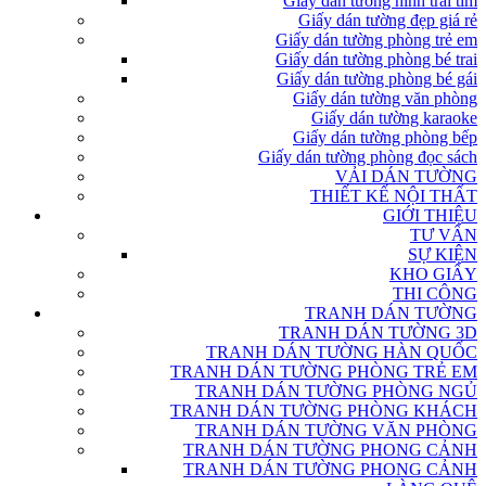
Giấy dán tường hình trái tim
Giấy dán tường đẹp giá rẻ
Giấy dán tường phòng trẻ em
Giấy dán tường phòng bé trai
Giấy dán tường phòng bé gái
Giấy dán tường văn phòng
Giấy dán tường karaoke
Giấy dán tường phòng bếp
Giấy dán tường phòng đọc sách
VẢI DÁN TƯỜNG
THIẾT KẾ NỘI THẤT
GIỚI THIỆU
TƯ VẤN
SỰ KIỆN
KHO GIẤY
THI CÔNG
TRANH DÁN TƯỜNG
TRANH DÁN TƯỜNG 3D
TRANH DÁN TƯỜNG HÀN QUỐC
TRANH DÁN TƯỜNG PHÒNG TRẺ EM
TRANH DÁN TƯỜNG PHÒNG NGỦ
TRANH DÁN TƯỜNG PHÒNG KHÁCH
TRANH DÁN TƯỜNG VĂN PHÒNG
TRANH DÁN TƯỜNG PHONG CẢNH
TRANH DÁN TƯỜNG PHONG CẢNH