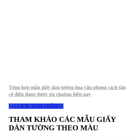
Tổng hợp mẫu giấy dán tường hoa văn phong cách tân
cổ điển đang được ưa chuộng hiện nay
>>CLICK XEM THÊM<<
THAM KHẢO CÁC MẪU GIẤY
DÁN TƯỜNG THEO MÀU