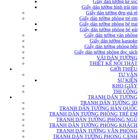
Giấy dán tường kẻ sọc
Giấy dán tường hình trái tim
Giấy dán tường đẹp giá rẻ
Giấy dán tường phòng trẻ em
Giấy dán tường phòng bé trai
Giấy dán tường phòng bé gái
Giấy dán tường văn phòng
Giấy dán tường karaoke
Giấy dán tường phòng bếp
Giấy dán tường phòng đọc sách
VẢI DÁN TƯỜNG
THIẾT KẾ NỘI THẤT
GIỚI THIỆU
TƯ VẤN
SỰ KIỆN
KHO GIẤY
THI CÔNG
TRANH DÁN TƯỜNG
TRANH DÁN TƯỜNG 3D
TRANH DÁN TƯỜNG HÀN QUỐC
TRANH DÁN TƯỜNG PHÒNG TRẺ EM
TRANH DÁN TƯỜNG PHÒNG NGỦ
TRANH DÁN TƯỜNG PHÒNG KHÁCH
TRANH DÁN TƯỜNG VĂN PHÒNG
TRANH DÁN TƯỜNG PHONG CẢNH