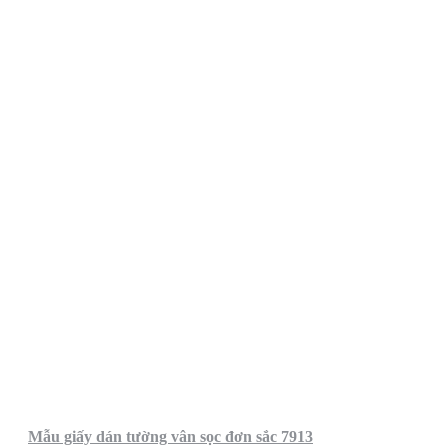
Mẫu giấy dán tường vân sọc đơn sắc 7913