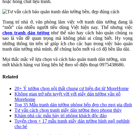
hoặc hỏng chất liệu tranh.
Trang trí nhà ở, văn phòng làm việc với tranh dán tường đang là
“mốt” của nhiều người tiêu dùng Việt hiện nay. Thế nhưng việc
chọn tranh dán tường
như thế nào hay cách bảo quản chúng ra
sao là vấn đề quan trọng mà không phải ai cũng biết. Hy vọng
những thông tin trên sẽ giúp ích cho các bạn trong việc bảo quản
tranh dán tường nhà mình, để chúng luôn mới và có độ bền lâu dài.
Mọi thắc mắc về lựa chọn và cách bảo quản tranh dán tường, xin
mời khách hàng vui lòng liên hệ theo số điện thoại 0975438686.
Related
20+ Ý tưởng chọn nội thất chung cư hiện đại từ MoreHome
Không gian trở nên tuyệt vời với giấy dán tường vân gỗ
Morehome
Top 35 Mẫu tranh dán tường phòng bếp đẹp cho mọi gia đình
Tư vấn cách chọn tranh giấy dán tường theo phong thủy
Khám phá các mẫu bày trí phòng khách độc đáo
Tuyển chọn + 17 mẫu tranh giấy dán tường hình ngộ nghĩnh
cho bé