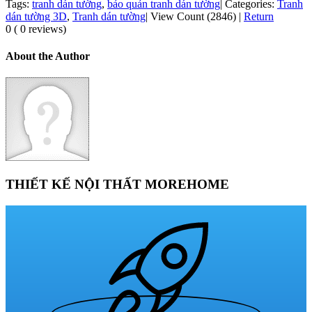
Tags:
tranh dán tường
,
bảo quản tranh dán tường
|
Categories:
Tranh
dán tường 3D
,
Tranh dán tường
|
View Count (2846)
|
Return
0 ( 0 reviews)
About the Author
THIẾT KẾ NỘI THẤT MOREHOME