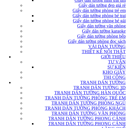
Giấy dán tường hình trái tim
Giấy dán tường đẹp giá rẻ
Giấy dán tường phòng trẻ em
Giấy dán tường phòng bé trai
Giấy dán tường phòng bé gái
Giấy dán tường văn phòng
Giấy dán tường karaoke
Giấy dán tường phòng bếp
Giấy dán tường phòng đọc sách
VẢI DÁN TƯỜNG
THIẾT KẾ NỘI THẤT
GIỚI THIỆU
TƯ VẤN
SỰ KIỆN
KHO GIẤY
THI CÔNG
TRANH DÁN TƯỜNG
TRANH DÁN TƯỜNG 3D
TRANH DÁN TƯỜNG HÀN QUỐC
TRANH DÁN TƯỜNG PHÒNG TRẺ EM
TRANH DÁN TƯỜNG PHÒNG NGỦ
TRANH DÁN TƯỜNG PHÒNG KHÁCH
TRANH DÁN TƯỜNG VĂN PHÒNG
TRANH DÁN TƯỜNG PHONG CẢNH
TRANH DÁN TƯỜNG PHONG CẢNH