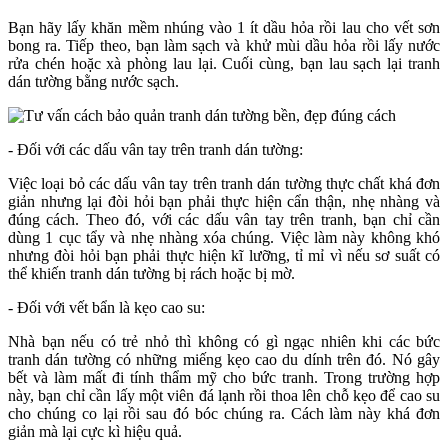
Bạn hãy lấy khăn mềm nhúng vào 1 ít dầu hỏa rồi lau cho vết sơn
bong ra. Tiếp theo, bạn làm sạch và khử mùi dầu hỏa rồi lấy nước
rửa chén hoặc xà phòng lau lại. Cuối cùng, bạn lau sạch lại tranh
dán tường bằng nước sạch.
- Đối với các dấu vân tay trên tranh dán tường:
Việc loại bỏ các dấu vân tay trên tranh dán tường thực chất khá đơn
giản nhưng lại đòi hỏi bạn phải thực hiện cẩn thận, nhẹ nhàng và
đúng cách. Theo đó, với các dấu vân tay trên tranh, bạn chỉ cần
dùng 1 cục tẩy và nhẹ nhàng xóa chúng. Việc làm này không khó
nhưng đòi hỏi bạn phải thực hiện kĩ lưỡng, tỉ mỉ vì nếu sơ suất có
thể khiến tranh dán tường bị rách hoặc bị mờ.
- Đối với vết bẩn là kẹo cao su:
Nhà bạn nếu có trẻ nhỏ thì không có gì ngạc nhiên khi các bức
tranh dán tường có những miếng kẹo cao du dính trên đó. Nó gây
bết và làm mất đi tính thẩm mỹ cho bức tranh. Trong trường hợp
này, bạn chỉ cần lấy một viên đá lạnh rồi thoa lên chỗ kẹo để cao su
cho chúng co lại rồi sau đó bóc chúng ra. Cách làm này khá đơn
giản mà lại cực kì hiệu quả.