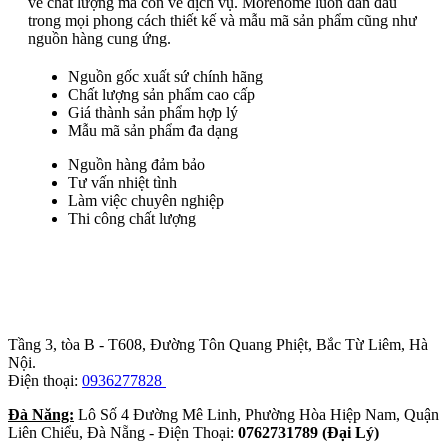
về chất lượng mà còn về dịch vụ. Morehome luôn dẫn đầu
trong mọi phong cách thiết kế và mẫu mã sản phẩm cũng như
nguồn hàng cung ứng.
Nguồn gốc xuất sứ chính hãng
Chất lượng sản phẩm cao cấp
Giá thành sản phẩm hợp lý
Mẫu mã sản phẩm đa dạng
Nguồn hàng đảm bảo
Tư vấn nhiệt tình
Làm việc chuyên nghiệp
Thi công chất lượng
Trụ sở chính
:
Tầng 3, tòa B - T608, Đường Tôn Quang Phiệt, Bắc Từ Liêm, Hà
Nội.
Điện thoại:
0936277828
Đà Năng:
Lô Số 4 Đường Mê Linh, Phường Hòa Hiệp Nam, Quận
Liên Chiểu, Đà Nẵng - Điện Thoại:
0762731789 (Đại Lý)