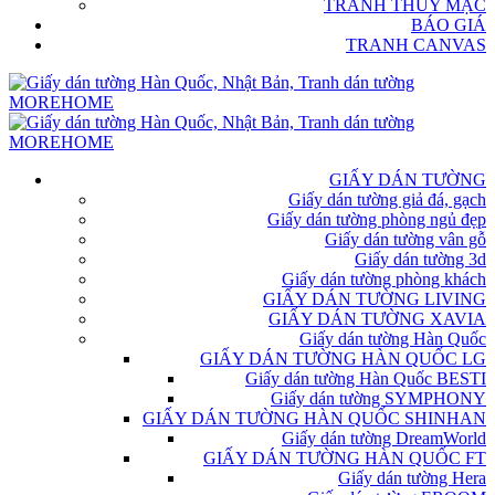
TRANH THỦY MẶC
BÁO GIÁ
TRANH CANVAS
GIẤY DÁN TƯỜNG
Giấy dán tường giả đá, gạch
Giấy dán tường phòng ngủ đẹp
Giấy dán tường vân gỗ
Giấy dán tường 3d
Giấy dán tường phòng khách
GIẤY DÁN TƯỜNG LIVING
GIẤY DÁN TƯỜNG XAVIA
Giấy dán tường Hàn Quốc
GIẤY DÁN TƯỜNG HÀN QUỐC LG
Giấy dán tường Hàn Quốc BESTI
Giấy dán tường SYMPHONY
GIẤY DÁN TƯỜNG HÀN QUỐC SHINHAN
Giấy dán tường DreamWorld
GIẤY DÁN TƯỜNG HÀN QUỐC FT
Giấy dán tường Hera