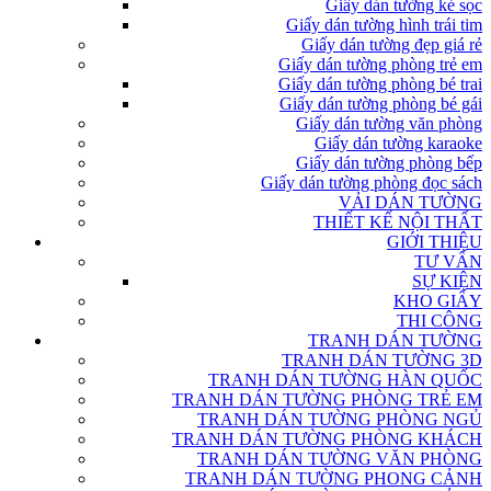
Giấy dán tường kẻ sọc
Giấy dán tường hình trái tim
Giấy dán tường đẹp giá rẻ
Giấy dán tường phòng trẻ em
Giấy dán tường phòng bé trai
Giấy dán tường phòng bé gái
Giấy dán tường văn phòng
Giấy dán tường karaoke
Giấy dán tường phòng bếp
Giấy dán tường phòng đọc sách
VẢI DÁN TƯỜNG
THIẾT KẾ NỘI THẤT
GIỚI THIỆU
TƯ VẤN
SỰ KIỆN
KHO GIẤY
THI CÔNG
TRANH DÁN TƯỜNG
TRANH DÁN TƯỜNG 3D
TRANH DÁN TƯỜNG HÀN QUỐC
TRANH DÁN TƯỜNG PHÒNG TRẺ EM
TRANH DÁN TƯỜNG PHÒNG NGỦ
TRANH DÁN TƯỜNG PHÒNG KHÁCH
TRANH DÁN TƯỜNG VĂN PHÒNG
TRANH DÁN TƯỜNG PHONG CẢNH