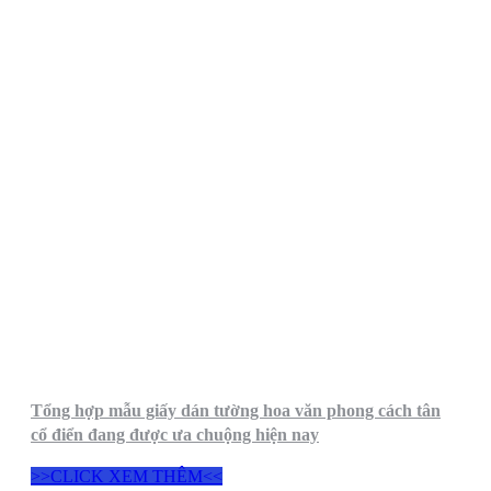
Tổng hợp mẫu giấy dán tường hoa văn phong cách tân
cổ điển đang được ưa chuộng hiện nay
>>CLICK XEM THÊM<<