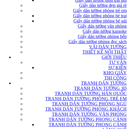
Giấy dán tường hình trái tim
Giấy dán tường đẹp giá rẻ
Giấy dán tường phòng trẻ em
Giấy dán tường phòng bé trai
Giấy dán tường phòng bé gái
Giấy dán tường văn phòng
Giấy dán tường karaoke
Giấy dán tường phòng bếp
Giấy dán tường phòng đọc sách
VẢI DÁN TƯỜNG
THIẾT KẾ NỘI THẤT
GIỚI THIỆU
TƯ VẤN
SỰ KIỆN
KHO GIẤY
THI CÔNG
TRANH DÁN TƯỜNG
TRANH DÁN TƯỜNG 3D
TRANH DÁN TƯỜNG HÀN QUỐC
TRANH DÁN TƯỜNG PHÒNG TRẺ EM
TRANH DÁN TƯỜNG PHÒNG NGỦ
TRANH DÁN TƯỜNG PHÒNG KHÁCH
TRANH DÁN TƯỜNG VĂN PHÒNG
TRANH DÁN TƯỜNG PHONG CẢNH
TRANH DÁN TƯỜNG PHONG CẢNH