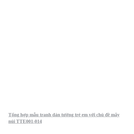
Tổng hợp mẫu tranh dán tường trẻ em với chủ đề mây
núi TTE001-014