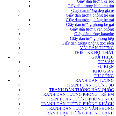
Giấy dán tường kẻ sọc
Giấy dán tường hình trái tim
Giấy dán tường đẹp giá rẻ
Giấy dán tường phòng trẻ em
Giấy dán tường phòng bé trai
Giấy dán tường phòng bé gái
Giấy dán tường văn phòng
Giấy dán tường karaoke
Giấy dán tường phòng bếp
Giấy dán tường phòng đọc sách
VẢI DÁN TƯỜNG
THIẾT KẾ NỘI THẤT
GIỚI THIỆU
TƯ VẤN
SỰ KIỆN
KHO GIẤY
THI CÔNG
TRANH DÁN TƯỜNG
TRANH DÁN TƯỜNG 3D
TRANH DÁN TƯỜNG HÀN QUỐC
TRANH DÁN TƯỜNG PHÒNG TRẺ EM
TRANH DÁN TƯỜNG PHÒNG NGỦ
TRANH DÁN TƯỜNG PHÒNG KHÁCH
TRANH DÁN TƯỜNG VĂN PHÒNG
TRANH DÁN TƯỜNG PHONG CẢNH