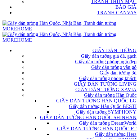
TRANH THỦY MẶC
BÁO GIÁ
TRANH CANVAS
GIẤY DÁN TƯỜNG
Giấy dán tường giả đá, gạch
Giấy dán tường phòng ngủ đẹp
Giấy dán tường vân gỗ
Giấy dán tường 3d
Giấy dán tường phòng khách
GIẤY DÁN TƯỜNG LIVING
GIẤY DÁN TƯỜNG XAVIA
Giấy dán tường Hàn Quốc
GIẤY DÁN TƯỜNG HÀN QUỐC LG
Giấy dán tường Hàn Quốc BESTI
Giấy dán tường SYMPHONY
GIẤY DÁN TƯỜNG HÀN QUỐC SHINHAN
Giấy dán tường DreamWorld
GIẤY DÁN TƯỜNG HÀN QUỐC FT
Giấy dán tường Hera