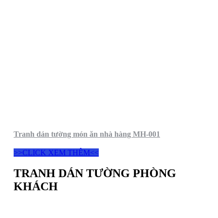
Tranh dán tường món ăn nhà hàng MH-001
>>CLICK XEM THÊM<<
TRANH DÁN TƯỜNG PHÒNG
KHÁCH