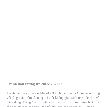
Tranh dán tường trẻ em M20-0369
Tranh dán tường trẻ em M20-0369 hình chú thỏ chơi đùa trong rừng
với tông mầu trầm sẽ mang lại một không gian xinh tươi, dễ chịu và
năng động. Trang được in trên chất liệu vải lụa, mực Latex hoặc UV
sắc nét, an toàn cho sức khỏe rất phù hợp cho phòng bé. Liên hệ