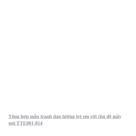
Tổng hợp mẫu tranh dán tường trẻ em với chủ đề mây
núi TTE001-014