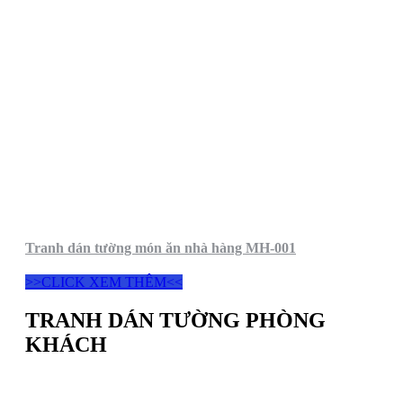
Tranh dán tường món ăn nhà hàng MH-001
>>CLICK XEM THÊM<<
TRANH DÁN TƯỜNG PHÒNG
KHÁCH