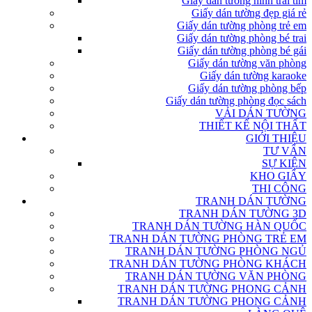
Giấy dán tường hình trái tim
Giấy dán tường đẹp giá rẻ
Giấy dán tường phòng trẻ em
Giấy dán tường phòng bé trai
Giấy dán tường phòng bé gái
Giấy dán tường văn phòng
Giấy dán tường karaoke
Giấy dán tường phòng bếp
Giấy dán tường phòng đọc sách
VẢI DÁN TƯỜNG
THIẾT KẾ NỘI THẤT
GIỚI THIỆU
TƯ VẤN
SỰ KIỆN
KHO GIẤY
THI CÔNG
TRANH DÁN TƯỜNG
TRANH DÁN TƯỜNG 3D
TRANH DÁN TƯỜNG HÀN QUỐC
TRANH DÁN TƯỜNG PHÒNG TRẺ EM
TRANH DÁN TƯỜNG PHÒNG NGỦ
TRANH DÁN TƯỜNG PHÒNG KHÁCH
TRANH DÁN TƯỜNG VĂN PHÒNG
TRANH DÁN TƯỜNG PHONG CẢNH
TRANH DÁN TƯỜNG PHONG CẢNH