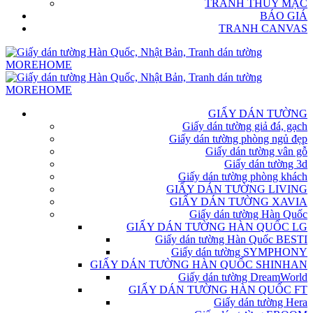
TRANH THỦY MẶC
BÁO GIÁ
TRANH CANVAS
GIẤY DÁN TƯỜNG
Giấy dán tường giả đá, gạch
Giấy dán tường phòng ngủ đẹp
Giấy dán tường vân gỗ
Giấy dán tường 3d
Giấy dán tường phòng khách
GIẤY DÁN TƯỜNG LIVING
GIẤY DÁN TƯỜNG XAVIA
Giấy dán tường Hàn Quốc
GIẤY DÁN TƯỜNG HÀN QUỐC LG
Giấy dán tường Hàn Quốc BESTI
Giấy dán tường SYMPHONY
GIẤY DÁN TƯỜNG HÀN QUỐC SHINHAN
Giấy dán tường DreamWorld
GIẤY DÁN TƯỜNG HÀN QUỐC FT
Giấy dán tường Hera