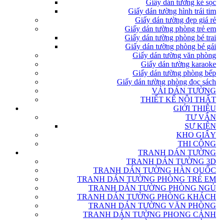
Giấy dán tường kẻ sọc
Giấy dán tường hình trái tim
Giấy dán tường đẹp giá rẻ
Giấy dán tường phòng trẻ em
Giấy dán tường phòng bé trai
Giấy dán tường phòng bé gái
Giấy dán tường văn phòng
Giấy dán tường karaoke
Giấy dán tường phòng bếp
Giấy dán tường phòng đọc sách
VẢI DÁN TƯỜNG
THIẾT KẾ NỘI THẤT
GIỚI THIỆU
TƯ VẤN
SỰ KIỆN
KHO GIẤY
THI CÔNG
TRANH DÁN TƯỜNG
TRANH DÁN TƯỜNG 3D
TRANH DÁN TƯỜNG HÀN QUỐC
TRANH DÁN TƯỜNG PHÒNG TRẺ EM
TRANH DÁN TƯỜNG PHÒNG NGỦ
TRANH DÁN TƯỜNG PHÒNG KHÁCH
TRANH DÁN TƯỜNG VĂN PHÒNG
TRANH DÁN TƯỜNG PHONG CẢNH