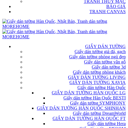
TRANH THỦY MẶC
BÁO GIÁ
TRANH CANVAS
GIẤY DÁN TƯỜNG
Giấy dán tường giả đá, gạch
Giấy dán tường phòng ngủ đẹp
Giấy dán tường vân gỗ
Giấy dán tường 3d
Giấy dán tường phòng khách
GIẤY DÁN TƯỜNG LIVING
GIẤY DÁN TƯỜNG XAVIA
Giấy dán tường Hàn Quốc
GIẤY DÁN TƯỜNG HÀN QUỐC LG
Giấy dán tường Hàn Quốc BESTI
Giấy dán tường SYMPHONY
GIẤY DÁN TƯỜNG HÀN QUỐC SHINHAN
Giấy dán tường DreamWorld
GIẤY DÁN TƯỜNG HÀN QUỐC FT
Giấy dán tường Hera