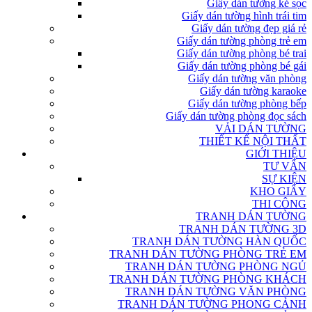
Giấy dán tường kẻ sọc
Giấy dán tường hình trái tim
Giấy dán tường đẹp giá rẻ
Giấy dán tường phòng trẻ em
Giấy dán tường phòng bé trai
Giấy dán tường phòng bé gái
Giấy dán tường văn phòng
Giấy dán tường karaoke
Giấy dán tường phòng bếp
Giấy dán tường phòng đọc sách
VẢI DÁN TƯỜNG
THIẾT KẾ NỘI THẤT
GIỚI THIỆU
TƯ VẤN
SỰ KIỆN
KHO GIẤY
THI CÔNG
TRANH DÁN TƯỜNG
TRANH DÁN TƯỜNG 3D
TRANH DÁN TƯỜNG HÀN QUỐC
TRANH DÁN TƯỜNG PHÒNG TRẺ EM
TRANH DÁN TƯỜNG PHÒNG NGỦ
TRANH DÁN TƯỜNG PHÒNG KHÁCH
TRANH DÁN TƯỜNG VĂN PHÒNG
TRANH DÁN TƯỜNG PHONG CẢNH