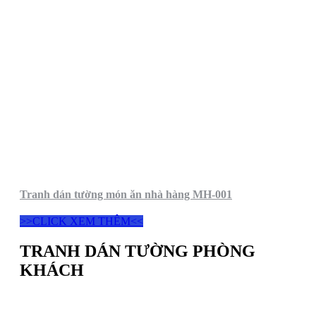
Tranh dán tường món ăn nhà hàng MH-001
>>CLICK XEM THÊM<<
TRANH DÁN TƯỜNG PHÒNG
KHÁCH