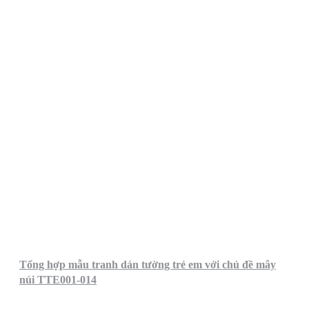
Tổng hợp mẫu tranh dán tường trẻ em với chủ đề mây
núi TTE001-014