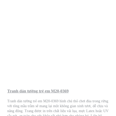
Tranh dán tường trẻ em M20-0369
Tranh dán tường trẻ em M20-0369 hình chú thỏ chơi đùa trong rừng
với tông mầu trầm sẽ mang lại một không gian xinh tươi, dễ chịu và
năng động. Trang được in trên chất liệu vải lụa, mực Latex hoặc UV
sắc nét, an toàn cho sức khỏe rất phù hợp cho phòng bé. Liên hệ