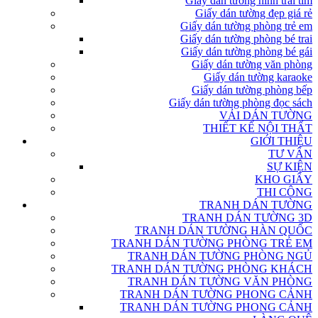
Giấy dán tường hình trái tim
Giấy dán tường đẹp giá rẻ
Giấy dán tường phòng trẻ em
Giấy dán tường phòng bé trai
Giấy dán tường phòng bé gái
Giấy dán tường văn phòng
Giấy dán tường karaoke
Giấy dán tường phòng bếp
Giấy dán tường phòng đọc sách
VẢI DÁN TƯỜNG
THIẾT KẾ NỘI THẤT
GIỚI THIỆU
TƯ VẤN
SỰ KIỆN
KHO GIẤY
THI CÔNG
TRANH DÁN TƯỜNG
TRANH DÁN TƯỜNG 3D
TRANH DÁN TƯỜNG HÀN QUỐC
TRANH DÁN TƯỜNG PHÒNG TRẺ EM
TRANH DÁN TƯỜNG PHÒNG NGỦ
TRANH DÁN TƯỜNG PHÒNG KHÁCH
TRANH DÁN TƯỜNG VĂN PHÒNG
TRANH DÁN TƯỜNG PHONG CẢNH
TRANH DÁN TƯỜNG PHONG CẢNH