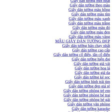
Giấy dán tường mới nhất
Giấy dán tường theo màu
Giấy dán tường màu hồng
Giấy dán tường màu tím
Giấy dán tường màu xanh
Giấy dán tường màu trắng
Giấy dán tường màu đỏ
Giấy dán tường màu đen
Giấy dán tường màu vàng
MẪU GIẤY DÁN TƯỜNG ĐẸP
Giấy dán tường bán chạy nhất
Giấy dán tường cao cấp
Giấy dán tường cổ điển, tân cổ điển
Giấy dán tường hiện đại
Giấy dán tường giả vải
Giấy dán tường hoa lá
Giấy dán tường giả da
Giấy dán tường kẻ sọc
Giấy dán tường hình trái tim
Giấy dán tường đẹp giá rẻ
Giấy dán tường phòng trẻ em
Giấy dán tường phòng bé trai
Giấy dán tường phòng bé gái
Giấy dán tường văn phòng
Giấy dán tường karaoke