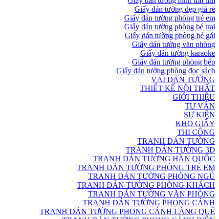
Giấy dán tường hình trái tim
Giấy dán tường đẹp giá rẻ
Giấy dán tường phòng trẻ em
Giấy dán tường phòng bé trai
Giấy dán tường phòng bé gái
Giấy dán tường văn phòng
Giấy dán tường karaoke
Giấy dán tường phòng bếp
Giấy dán tường phòng đọc sách
VẢI DÁN TƯỜNG
THIẾT KẾ NỘI THẤT
GIỚI THIỆU
TƯ VẤN
SỰ KIỆN
KHO GIẤY
THI CÔNG
TRANH DÁN TƯỜNG
TRANH DÁN TƯỜNG 3D
TRANH DÁN TƯỜNG HÀN QUỐC
TRANH DÁN TƯỜNG PHÒNG TRẺ EM
TRANH DÁN TƯỜNG PHÒNG NGỦ
TRANH DÁN TƯỜNG PHÒNG KHÁCH
TRANH DÁN TƯỜNG VĂN PHÒNG
TRANH DÁN TƯỜNG PHONG CẢNH
TRANH DÁN TƯỜNG PHONG CẢNH LÀNG QUÊ