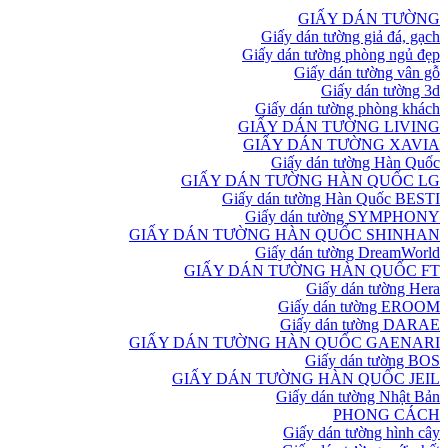
GIẤY DÁN TƯỜNG
Giấy dán tường giả đá, gạch
Giấy dán tường phòng ngủ đẹp
Giấy dán tường vân gỗ
Giấy dán tường 3d
Giấy dán tường phòng khách
GIẤY DÁN TƯỜNG LIVING
GIẤY DÁN TƯỜNG XAVIA
Giấy dán tường Hàn Quốc
GIẤY DÁN TƯỜNG HÀN QUỐC LG
Giấy dán tường Hàn Quốc BESTI
Giấy dán tường SYMPHONY
GIẤY DÁN TƯỜNG HÀN QUỐC SHINHAN
Giấy dán tường DreamWorld
GIẤY DÁN TƯỜNG HÀN QUỐC FT
Giấy dán tường Hera
Giấy dán tường EROOM
Giấy dán tường DARAE
GIẤY DÁN TƯỜNG HÀN QUỐC GAENARI
Giấy dán tường BOS
GIẤY DÁN TƯỜNG HÀN QUỐC JEIL
Giấy dán tường Nhật Bản
PHONG CÁCH
Giấy dán tường hình cây