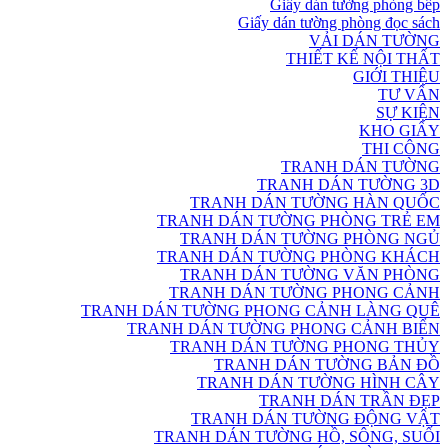
Giấy dán tường phòng bếp
Giấy dán tường phòng đọc sách
VẢI DÁN TƯỜNG
THIẾT KẾ NỘI THẤT
GIỚI THIỆU
TƯ VẤN
SỰ KIỆN
KHO GIẤY
THI CÔNG
TRANH DÁN TƯỜNG
TRANH DÁN TƯỜNG 3D
TRANH DÁN TƯỜNG HÀN QUỐC
TRANH DÁN TƯỜNG PHÒNG TRẺ EM
TRANH DÁN TƯỜNG PHÒNG NGỦ
TRANH DÁN TƯỜNG PHÒNG KHÁCH
TRANH DÁN TƯỜNG VĂN PHÒNG
TRANH DÁN TƯỜNG PHONG CẢNH
TRANH DÁN TƯỜNG PHONG CẢNH LÀNG QUÊ
TRANH DÁN TƯỜNG PHONG CẢNH BIỂN
TRANH DÁN TƯỜNG PHONG THỦY
TRANH DÁN TƯỜNG BẢN ĐỒ
TRANH DÁN TƯỜNG HÌNH CÂY
TRANH DÁN TRẦN ĐẸP
TRANH DÁN TƯỜNG ĐỘNG VẬT
TRANH DÁN TƯỜNG HỒ, SÔNG, SUỐI