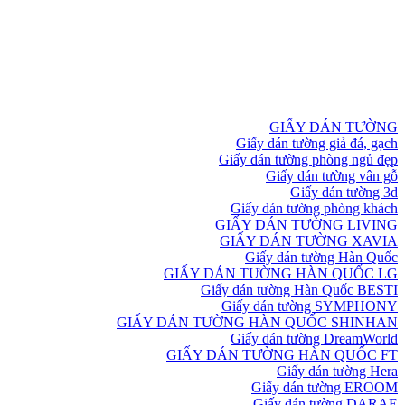
GIẤY DÁN TƯỜNG
Giấy dán tường giả đá, gạch
Giấy dán tường phòng ngủ đẹp
Giấy dán tường vân gỗ
Giấy dán tường 3d
Giấy dán tường phòng khách
GIẤY DÁN TƯỜNG LIVING
GIẤY DÁN TƯỜNG XAVIA
Giấy dán tường Hàn Quốc
GIẤY DÁN TƯỜNG HÀN QUỐC LG
Giấy dán tường Hàn Quốc BESTI
Giấy dán tường SYMPHONY
GIẤY DÁN TƯỜNG HÀN QUỐC SHINHAN
Giấy dán tường DreamWorld
GIẤY DÁN TƯỜNG HÀN QUỐC FT
Giấy dán tường Hera
Giấy dán tường EROOM
Giấy dán tường DARAE