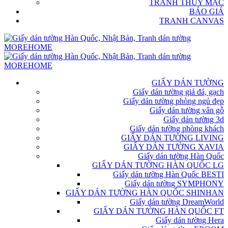
TRANH THỦY MẶC
BÁO GIÁ
TRANH CANVAS
GIẤY DÁN TƯỜNG
Giấy dán tường giả đá, gạch
Giấy dán tường phòng ngủ đẹp
Giấy dán tường vân gỗ
Giấy dán tường 3d
Giấy dán tường phòng khách
GIẤY DÁN TƯỜNG LIVING
GIẤY DÁN TƯỜNG XAVIA
Giấy dán tường Hàn Quốc
GIẤY DÁN TƯỜNG HÀN QUỐC LG
Giấy dán tường Hàn Quốc BESTI
Giấy dán tường SYMPHONY
GIẤY DÁN TƯỜNG HÀN QUỐC SHINHAN
Giấy dán tường DreamWorld
GIẤY DÁN TƯỜNG HÀN QUỐC FT
Giấy dán tường Hera