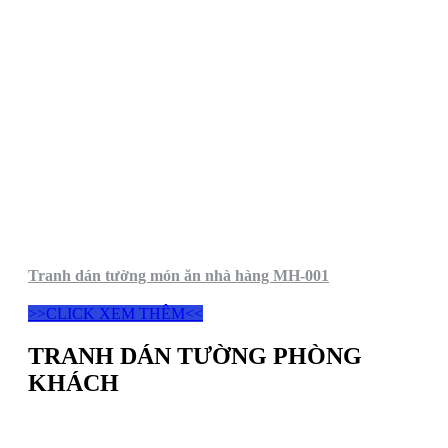
Tranh dán tường món ăn nhà hàng MH-001
>>CLICK XEM THÊM<<
TRANH DÁN TƯỜNG PHÒNG
KHÁCH