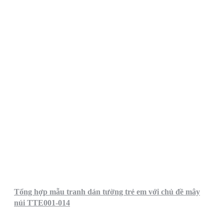
Tổng hợp mẫu tranh dán tường trẻ em với chủ đề mây
núi TTE001-014