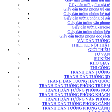
Giấy dán tường hình trái tim
Giấy dán tường đẹp giá rẻ
Giấy dán tường phòng trẻ em
Giấy dán tường phòng bé trai
Giấy dán tường phòng bé gái
Giấy dán tường văn phòng
Giấy dán tường karaoke
Giấy dán tường phòng bếp
Giấy dán tường phòng đọc sách
VẢI DÁN TƯỜNG
THIẾT KẾ NỘI THẤT
GIỚI THIỆU
TƯ VẤN
SỰ KIỆN
KHO GIẤY
THI CÔNG
TRANH DÁN TƯỜNG
TRANH DÁN TƯỜNG 3D
TRANH DÁN TƯỜNG HÀN QUỐC
TRANH DÁN TƯỜNG PHÒNG TRẺ EM
TRANH DÁN TƯỜNG PHÒNG NGỦ
TRANH DÁN TƯỜNG PHÒNG KHÁCH
TRANH DÁN TƯỜNG VĂN PHÒNG
TRANH DÁN TƯỜNG PHONG CẢNH
TRANH DÁN TƯỜNG PHONG CẢNH