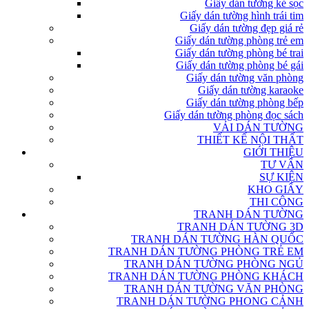
Giấy dán tường kẻ sọc
Giấy dán tường hình trái tim
Giấy dán tường đẹp giá rẻ
Giấy dán tường phòng trẻ em
Giấy dán tường phòng bé trai
Giấy dán tường phòng bé gái
Giấy dán tường văn phòng
Giấy dán tường karaoke
Giấy dán tường phòng bếp
Giấy dán tường phòng đọc sách
VẢI DÁN TƯỜNG
THIẾT KẾ NỘI THẤT
GIỚI THIỆU
TƯ VẤN
SỰ KIỆN
KHO GIẤY
THI CÔNG
TRANH DÁN TƯỜNG
TRANH DÁN TƯỜNG 3D
TRANH DÁN TƯỜNG HÀN QUỐC
TRANH DÁN TƯỜNG PHÒNG TRẺ EM
TRANH DÁN TƯỜNG PHÒNG NGỦ
TRANH DÁN TƯỜNG PHÒNG KHÁCH
TRANH DÁN TƯỜNG VĂN PHÒNG
TRANH DÁN TƯỜNG PHONG CẢNH