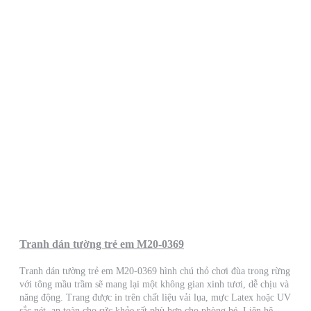
Tranh dán tường trẻ em M20-0369
Tranh dán tường trẻ em M20-0369 hình chú thỏ chơi đùa trong rừng
với tông mầu trầm sẽ mang lại một không gian xinh tươi, dễ chịu và
năng động. Trang được in trên chất liệu vải lụa, mực Latex hoặc UV
sắc nét, an toàn cho sức khỏe rất phù hợp cho phòng bé. Liên hệ