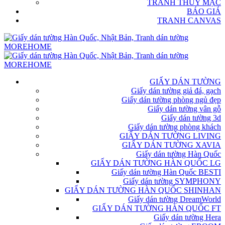
TRANH THỦY MẶC
BÁO GIÁ
TRANH CANVAS
GIẤY DÁN TƯỜNG
Giấy dán tường giả đá, gạch
Giấy dán tường phòng ngủ đẹp
Giấy dán tường vân gỗ
Giấy dán tường 3d
Giấy dán tường phòng khách
GIẤY DÁN TƯỜNG LIVING
GIẤY DÁN TƯỜNG XAVIA
Giấy dán tường Hàn Quốc
GIẤY DÁN TƯỜNG HÀN QUỐC LG
Giấy dán tường Hàn Quốc BESTI
Giấy dán tường SYMPHONY
GIẤY DÁN TƯỜNG HÀN QUỐC SHINHAN
Giấy dán tường DreamWorld
GIẤY DÁN TƯỜNG HÀN QUỐC FT
Giấy dán tường Hera