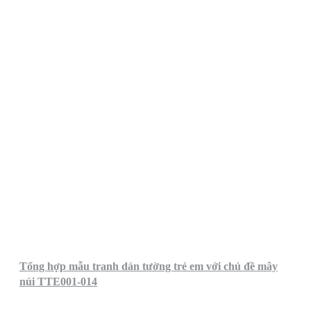
Tổng hợp mẫu tranh dán tường trẻ em với chủ đề mây
núi TTE001-014