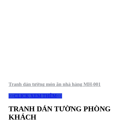
Tranh dán tường món ăn nhà hàng MH-001
>>CLICK XEM THÊM<<
TRANH DÁN TƯỜNG PHÒNG
KHÁCH