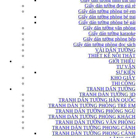
Giấy dán tường hình trái tim
Giấy dán tường đẹp giá rẻ
Giấy dán tường phòng trẻ em
Giấy dán tường phòng bé trai
Giấy dán tường phòng bé gái
Giấy dán tường văn phòng
Giấy dán tường karaoke
Giấy dán tường phòng bếp
Giấy dán tường phòng đọc sách
VẢI DÁN TƯỜNG
THIẾT KẾ NỘI THẤT
GIỚI THIỆU
TƯ VẤN
SỰ KIỆN
KHO GIẤY
THI CÔNG
TRANH DÁN TƯỜNG
TRANH DÁN TƯỜNG 3D
TRANH DÁN TƯỜNG HÀN QUỐC
TRANH DÁN TƯỜNG PHÒNG TRẺ EM
TRANH DÁN TƯỜNG PHÒNG NGỦ
TRANH DÁN TƯỜNG PHÒNG KHÁCH
TRANH DÁN TƯỜNG VĂN PHÒNG
TRANH DÁN TƯỜNG PHONG CẢNH
TRANH DÁN TƯỜNG PHONG CẢNH