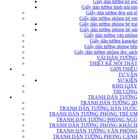
Giấy dán tường kẻ sọc
Giấy dán tường hình trái tim
Giấy dán tường đẹp giá rẻ
Giấy dán tường phòng trẻ em
Giấy dán tường phòng bé trai
Giấy dán tường phòng bé gái
Giấy dán tường văn phòng
Giấy dán tường karaoke
Giấy dán tường phòng bếp
Giấy dán tường phòng đọc sách
VẢI DÁN TƯỜNG
THIẾT KẾ NỘI THẤT
GIỚI THIỆU
TƯ VẤN
SỰ KIỆN
KHO GIẤY
THI CÔNG
TRANH DÁN TƯỜNG
TRANH DÁN TƯỜNG 3D
TRANH DÁN TƯỜNG HÀN QUỐC
TRANH DÁN TƯỜNG PHÒNG TRẺ EM
TRANH DÁN TƯỜNG PHÒNG NGỦ
TRANH DÁN TƯỜNG PHÒNG KHÁCH
TRANH DÁN TƯỜNG VĂN PHÒNG
TRANH DÁN TƯỜNG PHONG CẢNH