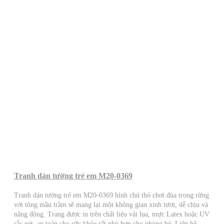
Tranh dán tường trẻ em M20-0369
Tranh dán tường trẻ em M20-0369 hình chú thỏ chơi đùa trong rừng
với tông mầu trầm sẽ mang lại một không gian xinh tươi, dễ chịu và
năng động. Trang được in trên chất liệu vải lụa, mực Latex hoặc UV
sắc nét, an toàn cho sức khỏe rất phù hợp cho phòng bé. Liên hệ