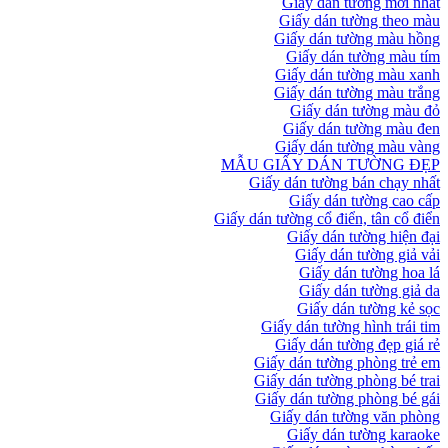
Giấy dán tường mới nhất
Giấy dán tường theo màu
Giấy dán tường màu hồng
Giấy dán tường màu tím
Giấy dán tường màu xanh
Giấy dán tường màu trắng
Giấy dán tường màu đỏ
Giấy dán tường màu đen
Giấy dán tường màu vàng
MẪU GIẤY DÁN TƯỜNG ĐẸP
Giấy dán tường bán chạy nhất
Giấy dán tường cao cấp
Giấy dán tường cổ điển, tân cổ điển
Giấy dán tường hiện đại
Giấy dán tường giả vải
Giấy dán tường hoa lá
Giấy dán tường giả da
Giấy dán tường kẻ sọc
Giấy dán tường hình trái tim
Giấy dán tường đẹp giá rẻ
Giấy dán tường phòng trẻ em
Giấy dán tường phòng bé trai
Giấy dán tường phòng bé gái
Giấy dán tường văn phòng
Giấy dán tường karaoke