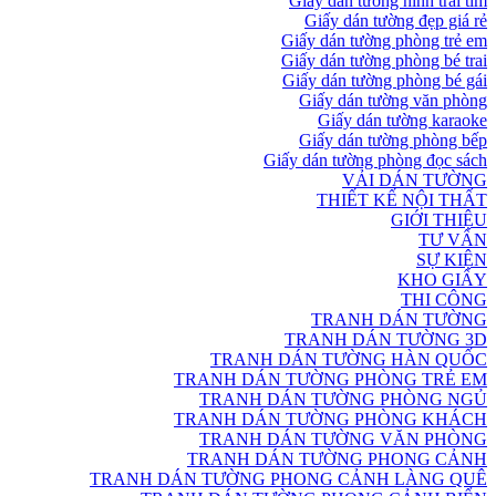
Giấy dán tường hình trái tim
Giấy dán tường đẹp giá rẻ
Giấy dán tường phòng trẻ em
Giấy dán tường phòng bé trai
Giấy dán tường phòng bé gái
Giấy dán tường văn phòng
Giấy dán tường karaoke
Giấy dán tường phòng bếp
Giấy dán tường phòng đọc sách
VẢI DÁN TƯỜNG
THIẾT KẾ NỘI THẤT
GIỚI THIỆU
TƯ VẤN
SỰ KIỆN
KHO GIẤY
THI CÔNG
TRANH DÁN TƯỜNG
TRANH DÁN TƯỜNG 3D
TRANH DÁN TƯỜNG HÀN QUỐC
TRANH DÁN TƯỜNG PHÒNG TRẺ EM
TRANH DÁN TƯỜNG PHÒNG NGỦ
TRANH DÁN TƯỜNG PHÒNG KHÁCH
TRANH DÁN TƯỜNG VĂN PHÒNG
TRANH DÁN TƯỜNG PHONG CẢNH
TRANH DÁN TƯỜNG PHONG CẢNH LÀNG QUÊ