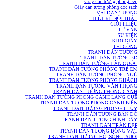
Giấy dán tường phòng bếp
Giấy dán tường phòng đọc sách
VẢI DÁN TƯỜNG
THIẾT KẾ NỘI THẤT
GIỚI THIỆU
TƯ VẤN
SỰ KIỆN
KHO GIẤY
THI CÔNG
TRANH DÁN TƯỜNG
TRANH DÁN TƯỜNG 3D
TRANH DÁN TƯỜNG HÀN QUỐC
TRANH DÁN TƯỜNG PHÒNG TRẺ EM
TRANH DÁN TƯỜNG PHÒNG NGỦ
TRANH DÁN TƯỜNG PHÒNG KHÁCH
TRANH DÁN TƯỜNG VĂN PHÒNG
TRANH DÁN TƯỜNG PHONG CẢNH
TRANH DÁN TƯỜNG PHONG CẢNH LÀNG QUÊ
TRANH DÁN TƯỜNG PHONG CẢNH BIỂN
TRANH DÁN TƯỜNG PHONG THỦY
TRANH DÁN TƯỜNG BẢN ĐỒ
TRANH DÁN TƯỜNG HÌNH CÂY
TRANH DÁN TRẦN ĐẸP
TRANH DÁN TƯỜNG ĐỘNG VẬT
TRANH DÁN TƯỜNG HỒ, SÔNG, SUỐI