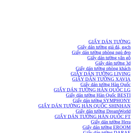
GIẤY DÁN TƯỜNG
Giấy dán tường giả đá, gạch
Giấy dán tường phòng ngủ đẹp
Giấy dán tường vân gỗ
Giấy dán tường 3d
Giấy dán tường phòng khách
GIẤY DÁN TƯỜNG LIVING
GIẤY DÁN TƯỜNG XAVIA
Giấy dán tường Hàn Quốc
GIẤY DÁN TƯỜNG HÀN QUỐC LG
Giấy dán tường Hàn Quốc BESTI
Giấy dán tường SYMPHONY
GIẤY DÁN TƯỜNG HÀN QUỐC SHINHAN
Giấy dán tường DreamWorld
GIẤY DÁN TƯỜNG HÀN QUỐC FT
Giấy dán tường Hera
Giấy dán tường EROOM
Giấy dán tường DARAE