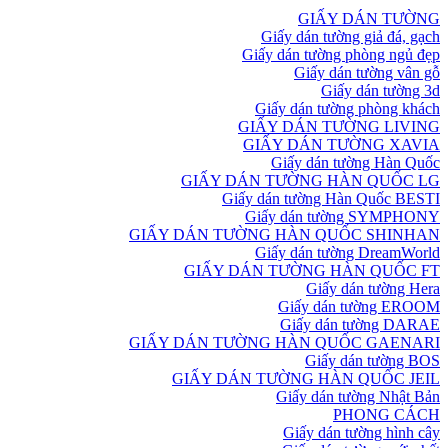
GIẤY DÁN TƯỜNG
Giấy dán tường giả đá, gạch
Giấy dán tường phòng ngủ đẹp
Giấy dán tường vân gỗ
Giấy dán tường 3d
Giấy dán tường phòng khách
GIẤY DÁN TƯỜNG LIVING
GIẤY DÁN TƯỜNG XAVIA
Giấy dán tường Hàn Quốc
GIẤY DÁN TƯỜNG HÀN QUỐC LG
Giấy dán tường Hàn Quốc BESTI
Giấy dán tường SYMPHONY
GIẤY DÁN TƯỜNG HÀN QUỐC SHINHAN
Giấy dán tường DreamWorld
GIẤY DÁN TƯỜNG HÀN QUỐC FT
Giấy dán tường Hera
Giấy dán tường EROOM
Giấy dán tường DARAE
GIẤY DÁN TƯỜNG HÀN QUỐC GAENARI
Giấy dán tường BOS
GIẤY DÁN TƯỜNG HÀN QUỐC JEIL
Giấy dán tường Nhật Bản
PHONG CÁCH
Giấy dán tường hình cây