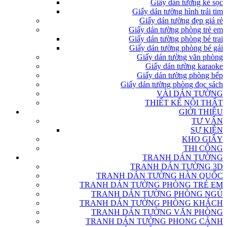
Giấy dán tường kẻ sọc
Giấy dán tường hình trái tim
Giấy dán tường đẹp giá rẻ
Giấy dán tường phòng trẻ em
Giấy dán tường phòng bé trai
Giấy dán tường phòng bé gái
Giấy dán tường văn phòng
Giấy dán tường karaoke
Giấy dán tường phòng bếp
Giấy dán tường phòng đọc sách
VẢI DÁN TƯỜNG
THIẾT KẾ NỘI THẤT
GIỚI THIỆU
TƯ VẤN
SỰ KIỆN
KHO GIẤY
THI CÔNG
TRANH DÁN TƯỜNG
TRANH DÁN TƯỜNG 3D
TRANH DÁN TƯỜNG HÀN QUỐC
TRANH DÁN TƯỜNG PHÒNG TRẺ EM
TRANH DÁN TƯỜNG PHÒNG NGỦ
TRANH DÁN TƯỜNG PHÒNG KHÁCH
TRANH DÁN TƯỜNG VĂN PHÒNG
TRANH DÁN TƯỜNG PHONG CẢNH