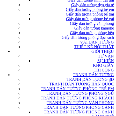
Giấy dán tường hình trái tim
Giấy dán tường đẹp giá rẻ
Giấy dán tường phòng trẻ em
Giấy dán tường phòng bé trai
Giấy dán tường phòng bé gái
Giấy dán tường văn phòng
Giấy dán tường karaoke
Giấy dán tường phòng bếp
Giấy dán tường phòng đọc sách
VẢI DÁN TƯỜNG
THIẾT KẾ NỘI THẤT
GIỚI THIỆU
TƯ VẤN
SỰ KIỆN
KHO GIẤY
THI CÔNG
TRANH DÁN TƯỜNG
TRANH DÁN TƯỜNG 3D
TRANH DÁN TƯỜNG HÀN QUỐC
TRANH DÁN TƯỜNG PHÒNG TRẺ EM
TRANH DÁN TƯỜNG PHÒNG NGỦ
TRANH DÁN TƯỜNG PHÒNG KHÁCH
TRANH DÁN TƯỜNG VĂN PHÒNG
TRANH DÁN TƯỜNG PHONG CẢNH
TRANH DÁN TƯỜNG PHONG CẢNH