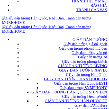
TRANH THỦY MẶC
BÁO GIÁ
TRANH CANVAS
GIẤY DÁN TƯỜNG
Giấy dán tường giả đá, gạch
Giấy dán tường phòng ngủ đẹp
Giấy dán tường vân gỗ
Giấy dán tường 3d
Giấy dán tường phòng khách
GIẤY DÁN TƯỜNG LIVING
GIẤY DÁN TƯỜNG XAVIA
Giấy dán tường Hàn Quốc
GIẤY DÁN TƯỜNG HÀN QUỐC LG
Giấy dán tường Hàn Quốc BESTI
Giấy dán tường SYMPHONY
GIẤY DÁN TƯỜNG HÀN QUỐC SHINHAN
Giấy dán tường DreamWorld
GIẤY DÁN TƯỜNG HÀN QUỐC FT
Giấy dán tường Hera