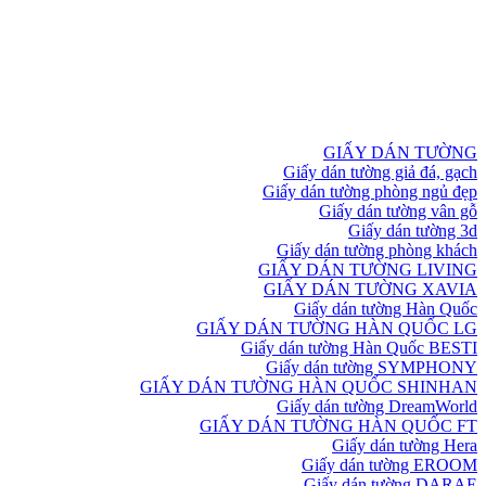
GIẤY DÁN TƯỜNG
Giấy dán tường giả đá, gạch
Giấy dán tường phòng ngủ đẹp
Giấy dán tường vân gỗ
Giấy dán tường 3d
Giấy dán tường phòng khách
GIẤY DÁN TƯỜNG LIVING
GIẤY DÁN TƯỜNG XAVIA
Giấy dán tường Hàn Quốc
GIẤY DÁN TƯỜNG HÀN QUỐC LG
Giấy dán tường Hàn Quốc BESTI
Giấy dán tường SYMPHONY
GIẤY DÁN TƯỜNG HÀN QUỐC SHINHAN
Giấy dán tường DreamWorld
GIẤY DÁN TƯỜNG HÀN QUỐC FT
Giấy dán tường Hera
Giấy dán tường EROOM
Giấy dán tường DARAE