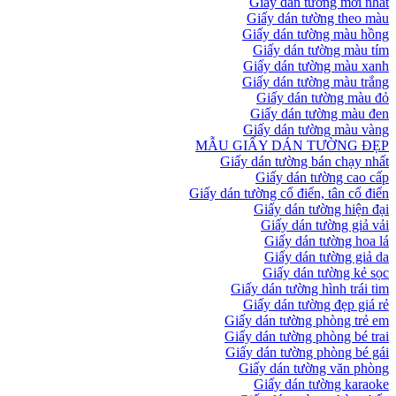
Giấy dán tường mới nhất
Giấy dán tường theo màu
Giấy dán tường màu hồng
Giấy dán tường màu tím
Giấy dán tường màu xanh
Giấy dán tường màu trắng
Giấy dán tường màu đỏ
Giấy dán tường màu đen
Giấy dán tường màu vàng
MẪU GIẤY DÁN TƯỜNG ĐẸP
Giấy dán tường bán chạy nhất
Giấy dán tường cao cấp
Giấy dán tường cổ điển, tân cổ điển
Giấy dán tường hiện đại
Giấy dán tường giả vải
Giấy dán tường hoa lá
Giấy dán tường giả da
Giấy dán tường kẻ sọc
Giấy dán tường hình trái tim
Giấy dán tường đẹp giá rẻ
Giấy dán tường phòng trẻ em
Giấy dán tường phòng bé trai
Giấy dán tường phòng bé gái
Giấy dán tường văn phòng
Giấy dán tường karaoke