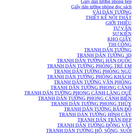
Giấy dán tường phòng bếp
Giấy dán tường phòng đọc sách
VẢI DÁN TƯỜNG
THIẾT KẾ NỘI THẤT
GIỚI THIỆU
TƯ VẤN
SỰ KIỆN
KHO GIẤY
THI CÔNG
TRANH DÁN TƯỜNG
TRANH DÁN TƯỜNG 3D
TRANH DÁN TƯỜNG HÀN QUỐC
TRANH DÁN TƯỜNG PHÒNG TRẺ EM
TRANH DÁN TƯỜNG PHÒNG NGỦ
TRANH DÁN TƯỜNG PHÒNG KHÁCH
TRANH DÁN TƯỜNG VĂN PHÒNG
TRANH DÁN TƯỜNG PHONG CẢNH
TRANH DÁN TƯỜNG PHONG CẢNH LÀNG QUÊ
TRANH DÁN TƯỜNG PHONG CẢNH BIỂN
TRANH DÁN TƯỜNG PHONG THỦY
TRANH DÁN TƯỜNG BẢN ĐỒ
TRANH DÁN TƯỜNG HÌNH CÂY
TRANH DÁN TRẦN ĐẸP
TRANH DÁN TƯỜNG ĐỘNG VẬT
TRANH DÁN TƯỜNG HỒ, SÔNG, SUỐI