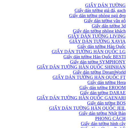
GIẤY DÁN TƯỜNG
Giấy dán tường giả đá, gạch
Giấy dán tường phòng ngủ đẹp
Giấy dán tường vân gỗ
Giấy dán tường 3d
Giấy dán tường phòng khách
GIẤY DÁN TƯỜNG LIVING
GIẤY DÁN TƯỜNG XAVIA
Giấy dán tường Hàn Quốc
GIẤY DÁN TƯỜNG HÀN QUỐC LG
Giấy dán tường Hàn Quốc BESTI
Giấy dán tường SYMPHONY
GIẤY DÁN TƯỜNG HÀN QUỐC SHINHAN
Giấy dán tường DreamWorld
GIẤY DÁN TƯỜNG HÀN QUỐC FT
Giấy dán tường Hera
Giấy dán tường EROOM
Giấy dán tường DARAE
GIẤY DÁN TƯỜNG HÀN QUỐC GAENARI
Giấy dán tường BOS
GIẤY DÁN TƯỜNG HÀN QUỐC JEIL
Giấy dán tường Nhật Bản
PHONG CÁCH
Giấy dán tường hình cây