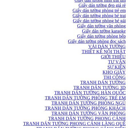
Giấy dán tường hình trái tim
Giấy dán tường đẹp giá rẻ
Giấy dán tường phòng trẻ em
Giấy dán tường phòng bé trai
Giấy dán tường phòng bé gái
Giấy dán tường văn phòng
Giấy dán tường karaoke
Giấy dán tường phòng bếp
Giấy dán tường phòng đọc sách
VẢI DÁN TƯỜNG
THIẾT KẾ NỘI THẤT
GIỚI THIỆU
TƯ VẤN
SỰ KIỆN
KHO GIẤY
THI CÔNG
TRANH DÁN TƯỜNG
TRANH DÁN TƯỜNG 3D
TRANH DÁN TƯỜNG HÀN QUỐC
TRANH DÁN TƯỜNG PHÒNG TRẺ EM
TRANH DÁN TƯỜNG PHÒNG NGỦ
TRANH DÁN TƯỜNG PHÒNG KHÁCH
TRANH DÁN TƯỜNG VĂN PHÒNG
TRANH DÁN TƯỜNG PHONG CẢNH
TRANH DÁN TƯỜNG PHONG CẢNH LÀNG QUÊ