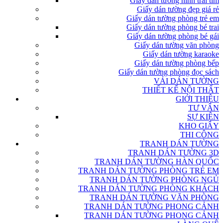
Giấy dán tường hình trái tim
Giấy dán tường đẹp giá rẻ
Giấy dán tường phòng trẻ em
Giấy dán tường phòng bé trai
Giấy dán tường phòng bé gái
Giấy dán tường văn phòng
Giấy dán tường karaoke
Giấy dán tường phòng bếp
Giấy dán tường phòng đọc sách
VẢI DÁN TƯỜNG
THIẾT KẾ NỘI THẤT
GIỚI THIỆU
TƯ VẤN
SỰ KIỆN
KHO GIẤY
THI CÔNG
TRANH DÁN TƯỜNG
TRANH DÁN TƯỜNG 3D
TRANH DÁN TƯỜNG HÀN QUỐC
TRANH DÁN TƯỜNG PHÒNG TRẺ EM
TRANH DÁN TƯỜNG PHÒNG NGỦ
TRANH DÁN TƯỜNG PHÒNG KHÁCH
TRANH DÁN TƯỜNG VĂN PHÒNG
TRANH DÁN TƯỜNG PHONG CẢNH
TRANH DÁN TƯỜNG PHONG CẢNH