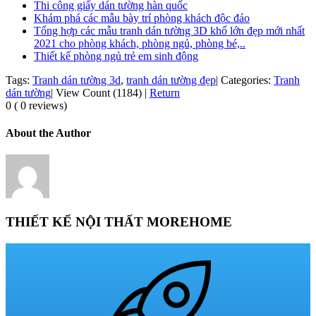
Thi công giấy dán tường hàn quốc
Khám phá các mẫu bày trí phòng khách độc đáo
Tổng hợp các mẫu tranh dán tường 3D khổ lớn đẹp mới nhất
2021 cho phòng khách, phòng ngủ, phòng bé,..
Thiết kế phòng ngủ trẻ em sinh động
Tags:
Tranh dán tường 3d
,
tranh dán tường đẹp
|
Categories:
Tranh
dán tường
|
View Count (1184)
|
Return
0 ( 0 reviews)
About the Author
THIẾT KẾ NỘI THẤT MOREHOME