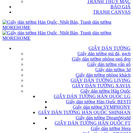
TRANH THỦY MẶC
BÁO GIÁ
TRANH CANVAS
GIẤY DÁN TƯỜNG
Giấy dán tường giả đá, gạch
Giấy dán tường phòng ngủ đẹp
Giấy dán tường vân gỗ
Giấy dán tường 3d
Giấy dán tường phòng khách
GIẤY DÁN TƯỜNG LIVING
GIẤY DÁN TƯỜNG XAVIA
Giấy dán tường Hàn Quốc
GIẤY DÁN TƯỜNG HÀN QUỐC LG
Giấy dán tường Hàn Quốc BESTI
Giấy dán tường SYMPHONY
GIẤY DÁN TƯỜNG HÀN QUỐC SHINHAN
Giấy dán tường DreamWorld
GIẤY DÁN TƯỜNG HÀN QUỐC FT
Giấy dán tường Hera