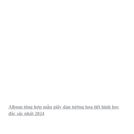
Album tổng hợp mẫu giấy dán tường họa tiết hình học
đặc sắc nhất 2024