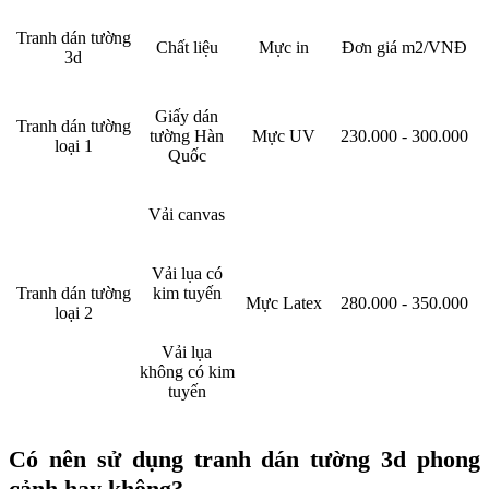
Tranh dán tường
Chất liệu
Mực in
Đơn giá m2/VNĐ
3d
Giấy dán
Tranh dán tường
tường Hàn
Mực UV
230.000 - 300.000
loại 1
Quốc
Vải canvas
Vải lụa có
Tranh dán tường
kim tuyến
Mực Latex
280.000 - 350.000
loại 2
Vải lụa
không có kim
tuyến
Có nên sử dụng tranh dán tường 3d phong
cảnh hay không?