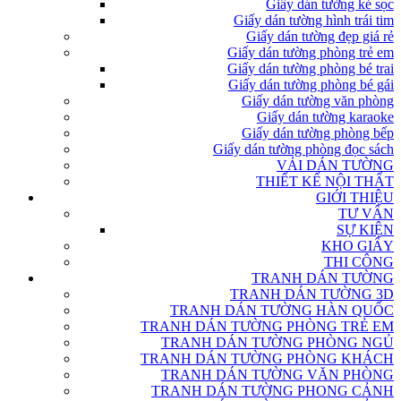
Giấy dán tường kẻ sọc
Giấy dán tường hình trái tim
Giấy dán tường đẹp giá rẻ
Giấy dán tường phòng trẻ em
Giấy dán tường phòng bé trai
Giấy dán tường phòng bé gái
Giấy dán tường văn phòng
Giấy dán tường karaoke
Giấy dán tường phòng bếp
Giấy dán tường phòng đọc sách
VẢI DÁN TƯỜNG
THIẾT KẾ NỘI THẤT
GIỚI THIỆU
TƯ VẤN
SỰ KIỆN
KHO GIẤY
THI CÔNG
TRANH DÁN TƯỜNG
TRANH DÁN TƯỜNG 3D
TRANH DÁN TƯỜNG HÀN QUỐC
TRANH DÁN TƯỜNG PHÒNG TRẺ EM
TRANH DÁN TƯỜNG PHÒNG NGỦ
TRANH DÁN TƯỜNG PHÒNG KHÁCH
TRANH DÁN TƯỜNG VĂN PHÒNG
TRANH DÁN TƯỜNG PHONG CẢNH