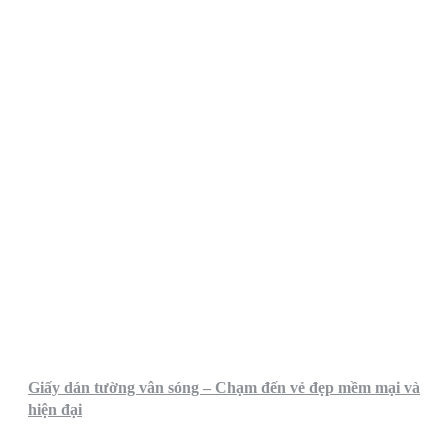
Giấy dán tường vân sóng – Chạm đến vẻ đẹp mềm mại và
hiện đại