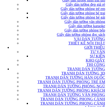
Giấy dán tường hình trái tim
Giấy dán tường đẹp giá rẻ
Giấy dán tường phòng trẻ em
Giấy dán tường phòng bé trai
Giấy dán tường phòng bé gái
Giấy dán tường văn phòng
Giấy dán tường karaoke
Giấy dán tường phòng bếp
Giấy dán tường phòng đọc sách
VẢI DÁN TƯỜNG
THIẾT KẾ NỘI THẤT
GIỚI THIỆU
TƯ VẤN
SỰ KIỆN
KHO GIẤY
THI CÔNG
TRANH DÁN TƯỜNG
TRANH DÁN TƯỜNG 3D
TRANH DÁN TƯỜNG HÀN QUỐC
TRANH DÁN TƯỜNG PHÒNG TRẺ EM
TRANH DÁN TƯỜNG PHÒNG NGỦ
TRANH DÁN TƯỜNG PHÒNG KHÁCH
TRANH DÁN TƯỜNG VĂN PHÒNG
TRANH DÁN TƯỜNG PHONG CẢNH
TRANH DÁN TƯỜNG PHONG CẢNH