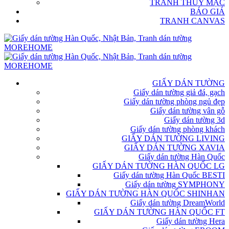
TRANH THỦY MẶC
BÁO GIÁ
TRANH CANVAS
GIẤY DÁN TƯỜNG
Giấy dán tường giả đá, gạch
Giấy dán tường phòng ngủ đẹp
Giấy dán tường vân gỗ
Giấy dán tường 3d
Giấy dán tường phòng khách
GIẤY DÁN TƯỜNG LIVING
GIẤY DÁN TƯỜNG XAVIA
Giấy dán tường Hàn Quốc
GIẤY DÁN TƯỜNG HÀN QUỐC LG
Giấy dán tường Hàn Quốc BESTI
Giấy dán tường SYMPHONY
GIẤY DÁN TƯỜNG HÀN QUỐC SHINHAN
Giấy dán tường DreamWorld
GIẤY DÁN TƯỜNG HÀN QUỐC FT
Giấy dán tường Hera