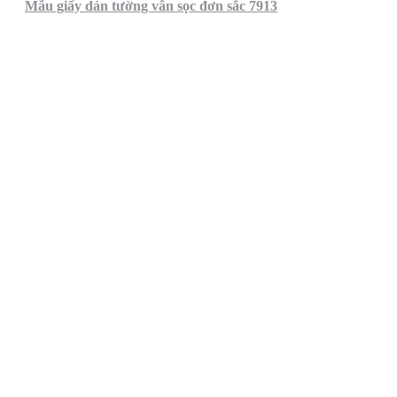
Mẫu giấy dán tường vân sọc đơn sắc 7913