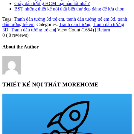
Giấy dán tường HCM loại nào tốt nhất?
BST những thiết kế nội thất biệt thự đẹp đáng để lựa chọn
Tags:
Tranh dán tường 3d trẻ em
,
tranh dán tường trẻ em 3d
,
tranh
dán tường trẻ em
|
Categories:
Tranh dán tường
,
Tranh dán tường
3D
,
Tranh dán tường trẻ em
|
View Count (1654)
|
Return
0 ( 0 reviews)
About the Author
THIẾT KẾ NỘI THẤT MOREHOME