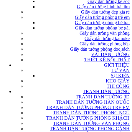
Giấy dán tường kẻ sọc
Giấy dán tường hình trái tim
Giấy dán tường đẹp giá rẻ
Giấy dán tường phòng trẻ em
Giấy dán tường phòng bé trai
Giấy dán tường phòng bé gái
Giấy dán tường văn phòng
Giấy dán tường karaoke
Giấy dán tường phòng bếp
Giấy dán tường phòng đọc sách
VẢI DÁN TƯỜNG
THIẾT KẾ NỘI THẤT
GIỚI THIỆU
TƯ VẤN
SỰ KIỆN
KHO GIẤY
THI CÔNG
TRANH DÁN TƯỜNG
TRANH DÁN TƯỜNG 3D
TRANH DÁN TƯỜNG HÀN QUỐC
TRANH DÁN TƯỜNG PHÒNG TRẺ EM
TRANH DÁN TƯỜNG PHÒNG NGỦ
TRANH DÁN TƯỜNG PHÒNG KHÁCH
TRANH DÁN TƯỜNG VĂN PHÒNG
TRANH DÁN TƯỜNG PHONG CẢNH