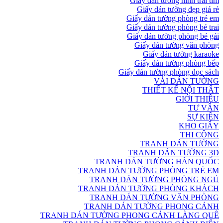
Giấy dán tường hình trái tim
Giấy dán tường đẹp giá rẻ
Giấy dán tường phòng trẻ em
Giấy dán tường phòng bé trai
Giấy dán tường phòng bé gái
Giấy dán tường văn phòng
Giấy dán tường karaoke
Giấy dán tường phòng bếp
Giấy dán tường phòng đọc sách
VẢI DÁN TƯỜNG
THIẾT KẾ NỘI THẤT
GIỚI THIỆU
TƯ VẤN
SỰ KIỆN
KHO GIẤY
THI CÔNG
TRANH DÁN TƯỜNG
TRANH DÁN TƯỜNG 3D
TRANH DÁN TƯỜNG HÀN QUỐC
TRANH DÁN TƯỜNG PHÒNG TRẺ EM
TRANH DÁN TƯỜNG PHÒNG NGỦ
TRANH DÁN TƯỜNG PHÒNG KHÁCH
TRANH DÁN TƯỜNG VĂN PHÒNG
TRANH DÁN TƯỜNG PHONG CẢNH
TRANH DÁN TƯỜNG PHONG CẢNH LÀNG QUÊ