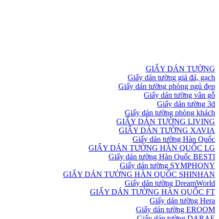
GIẤY DÁN TƯỜNG
Giấy dán tường giả đá, gạch
Giấy dán tường phòng ngủ đẹp
Giấy dán tường vân gỗ
Giấy dán tường 3d
Giấy dán tường phòng khách
GIẤY DÁN TƯỜNG LIVING
GIẤY DÁN TƯỜNG XAVIA
Giấy dán tường Hàn Quốc
GIẤY DÁN TƯỜNG HÀN QUỐC LG
Giấy dán tường Hàn Quốc BESTI
Giấy dán tường SYMPHONY
GIẤY DÁN TƯỜNG HÀN QUỐC SHINHAN
Giấy dán tường DreamWorld
GIẤY DÁN TƯỜNG HÀN QUỐC FT
Giấy dán tường Hera
Giấy dán tường EROOM
Giấy dán tường DARAE