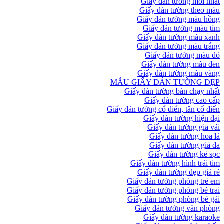
Giấy dán tường mới nhất
Giấy dán tường theo màu
Giấy dán tường màu hồng
Giấy dán tường màu tím
Giấy dán tường màu xanh
Giấy dán tường màu trắng
Giấy dán tường màu đỏ
Giấy dán tường màu đen
Giấy dán tường màu vàng
MẪU GIẤY DÁN TƯỜNG ĐẸP
Giấy dán tường bán chạy nhất
Giấy dán tường cao cấp
Giấy dán tường cổ điển, tân cổ điển
Giấy dán tường hiện đại
Giấy dán tường giả vải
Giấy dán tường hoa lá
Giấy dán tường giả da
Giấy dán tường kẻ sọc
Giấy dán tường hình trái tim
Giấy dán tường đẹp giá rẻ
Giấy dán tường phòng trẻ em
Giấy dán tường phòng bé trai
Giấy dán tường phòng bé gái
Giấy dán tường văn phòng
Giấy dán tường karaoke