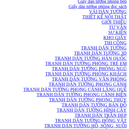
Giấy dán tường phòng bếp
Giấy dán tường phòng đọc sách
VẢI DÁN TƯỜNG
THIẾT KẾ NỘI THẤT
GIỚI THIỆU
TƯ VẤN
SỰ KIỆN
KHO GIẤY
THI CÔNG
TRANH DÁN TƯỜNG
TRANH DÁN TƯỜNG 3D
TRANH DÁN TƯỜNG HÀN QUỐC
TRANH DÁN TƯỜNG PHÒNG TRẺ EM
TRANH DÁN TƯỜNG PHÒNG NGỦ
TRANH DÁN TƯỜNG PHÒNG KHÁCH
TRANH DÁN TƯỜNG VĂN PHÒNG
TRANH DÁN TƯỜNG PHONG CẢNH
TRANH DÁN TƯỜNG PHONG CẢNH LÀNG QUÊ
TRANH DÁN TƯỜNG PHONG CẢNH BIỂN
TRANH DÁN TƯỜNG PHONG THỦY
TRANH DÁN TƯỜNG BẢN ĐỒ
TRANH DÁN TƯỜNG HÌNH CÂY
TRANH DÁN TRẦN ĐẸP
TRANH DÁN TƯỜNG ĐỘNG VẬT
TRANH DÁN TƯỜNG HỒ, SÔNG, SUỐI