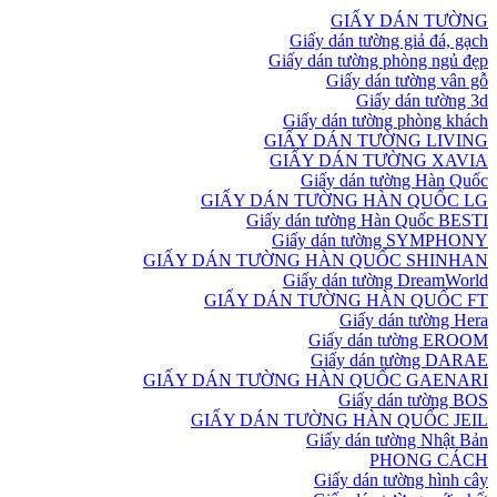
GIẤY DÁN TƯỜNG
Giấy dán tường giả đá, gạch
Giấy dán tường phòng ngủ đẹp
Giấy dán tường vân gỗ
Giấy dán tường 3d
Giấy dán tường phòng khách
GIẤY DÁN TƯỜNG LIVING
GIẤY DÁN TƯỜNG XAVIA
Giấy dán tường Hàn Quốc
GIẤY DÁN TƯỜNG HÀN QUỐC LG
Giấy dán tường Hàn Quốc BESTI
Giấy dán tường SYMPHONY
GIẤY DÁN TƯỜNG HÀN QUỐC SHINHAN
Giấy dán tường DreamWorld
GIẤY DÁN TƯỜNG HÀN QUỐC FT
Giấy dán tường Hera
Giấy dán tường EROOM
Giấy dán tường DARAE
GIẤY DÁN TƯỜNG HÀN QUỐC GAENARI
Giấy dán tường BOS
GIẤY DÁN TƯỜNG HÀN QUỐC JEIL
Giấy dán tường Nhật Bản
PHONG CÁCH
Giấy dán tường hình cây