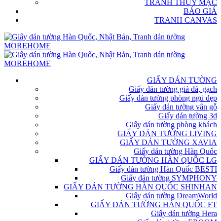
TRANH THỦY MẶC
BÁO GIÁ
TRANH CANVAS
GIẤY DÁN TƯỜNG
Giấy dán tường giả đá, gạch
Giấy dán tường phòng ngủ đẹp
Giấy dán tường vân gỗ
Giấy dán tường 3d
Giấy dán tường phòng khách
GIẤY DÁN TƯỜNG LIVING
GIẤY DÁN TƯỜNG XAVIA
Giấy dán tường Hàn Quốc
GIẤY DÁN TƯỜNG HÀN QUỐC LG
Giấy dán tường Hàn Quốc BESTI
Giấy dán tường SYMPHONY
GIẤY DÁN TƯỜNG HÀN QUỐC SHINHAN
Giấy dán tường DreamWorld
GIẤY DÁN TƯỜNG HÀN QUỐC FT
Giấy dán tường Hera