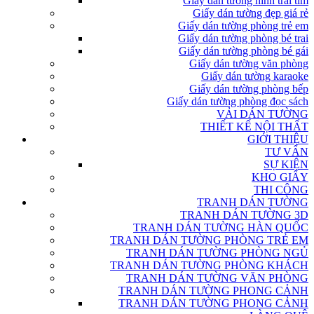
Giấy dán tường hình trái tim
Giấy dán tường đẹp giá rẻ
Giấy dán tường phòng trẻ em
Giấy dán tường phòng bé trai
Giấy dán tường phòng bé gái
Giấy dán tường văn phòng
Giấy dán tường karaoke
Giấy dán tường phòng bếp
Giấy dán tường phòng đọc sách
VẢI DÁN TƯỜNG
THIẾT KẾ NỘI THẤT
GIỚI THIỆU
TƯ VẤN
SỰ KIỆN
KHO GIẤY
THI CÔNG
TRANH DÁN TƯỜNG
TRANH DÁN TƯỜNG 3D
TRANH DÁN TƯỜNG HÀN QUỐC
TRANH DÁN TƯỜNG PHÒNG TRẺ EM
TRANH DÁN TƯỜNG PHÒNG NGỦ
TRANH DÁN TƯỜNG PHÒNG KHÁCH
TRANH DÁN TƯỜNG VĂN PHÒNG
TRANH DÁN TƯỜNG PHONG CẢNH
TRANH DÁN TƯỜNG PHONG CẢNH