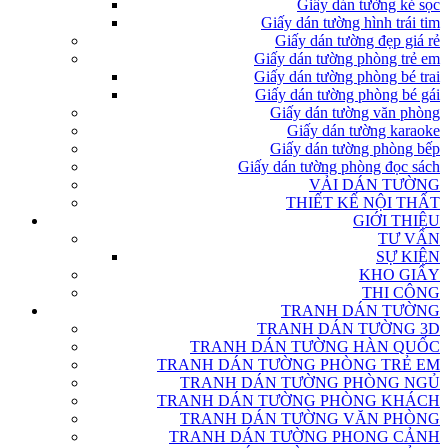
Giấy dán tường kẻ sọc
Giấy dán tường hình trái tim
Giấy dán tường đẹp giá rẻ
Giấy dán tường phòng trẻ em
Giấy dán tường phòng bé trai
Giấy dán tường phòng bé gái
Giấy dán tường văn phòng
Giấy dán tường karaoke
Giấy dán tường phòng bếp
Giấy dán tường phòng đọc sách
VẢI DÁN TƯỜNG
THIẾT KẾ NỘI THẤT
GIỚI THIỆU
TƯ VẤN
SỰ KIỆN
KHO GIẤY
THI CÔNG
TRANH DÁN TƯỜNG
TRANH DÁN TƯỜNG 3D
TRANH DÁN TƯỜNG HÀN QUỐC
TRANH DÁN TƯỜNG PHÒNG TRẺ EM
TRANH DÁN TƯỜNG PHÒNG NGỦ
TRANH DÁN TƯỜNG PHÒNG KHÁCH
TRANH DÁN TƯỜNG VĂN PHÒNG
TRANH DÁN TƯỜNG PHONG CẢNH