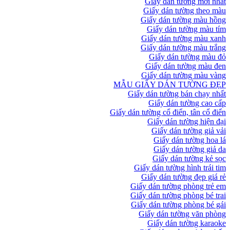
Giấy dán tường mới nhất
Giấy dán tường theo màu
Giấy dán tường màu hồng
Giấy dán tường màu tím
Giấy dán tường màu xanh
Giấy dán tường màu trắng
Giấy dán tường màu đỏ
Giấy dán tường màu đen
Giấy dán tường màu vàng
MẪU GIẤY DÁN TƯỜNG ĐẸP
Giấy dán tường bán chạy nhất
Giấy dán tường cao cấp
Giấy dán tường cổ điển, tân cổ điển
Giấy dán tường hiện đại
Giấy dán tường giả vải
Giấy dán tường hoa lá
Giấy dán tường giả da
Giấy dán tường kẻ sọc
Giấy dán tường hình trái tim
Giấy dán tường đẹp giá rẻ
Giấy dán tường phòng trẻ em
Giấy dán tường phòng bé trai
Giấy dán tường phòng bé gái
Giấy dán tường văn phòng
Giấy dán tường karaoke