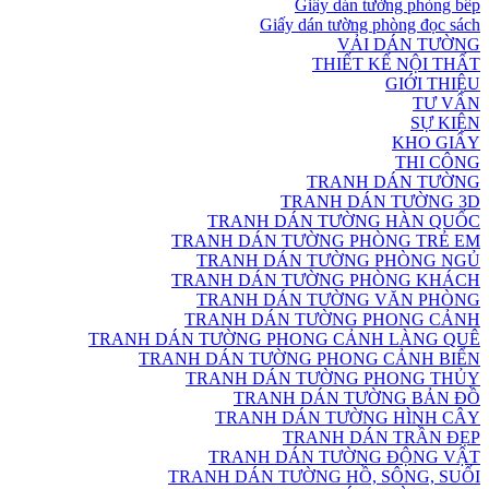
Giấy dán tường phòng bếp
Giấy dán tường phòng đọc sách
VẢI DÁN TƯỜNG
THIẾT KẾ NỘI THẤT
GIỚI THIỆU
TƯ VẤN
SỰ KIỆN
KHO GIẤY
THI CÔNG
TRANH DÁN TƯỜNG
TRANH DÁN TƯỜNG 3D
TRANH DÁN TƯỜNG HÀN QUỐC
TRANH DÁN TƯỜNG PHÒNG TRẺ EM
TRANH DÁN TƯỜNG PHÒNG NGỦ
TRANH DÁN TƯỜNG PHÒNG KHÁCH
TRANH DÁN TƯỜNG VĂN PHÒNG
TRANH DÁN TƯỜNG PHONG CẢNH
TRANH DÁN TƯỜNG PHONG CẢNH LÀNG QUÊ
TRANH DÁN TƯỜNG PHONG CẢNH BIỂN
TRANH DÁN TƯỜNG PHONG THỦY
TRANH DÁN TƯỜNG BẢN ĐỒ
TRANH DÁN TƯỜNG HÌNH CÂY
TRANH DÁN TRẦN ĐẸP
TRANH DÁN TƯỜNG ĐỘNG VẬT
TRANH DÁN TƯỜNG HỒ, SÔNG, SUỐI