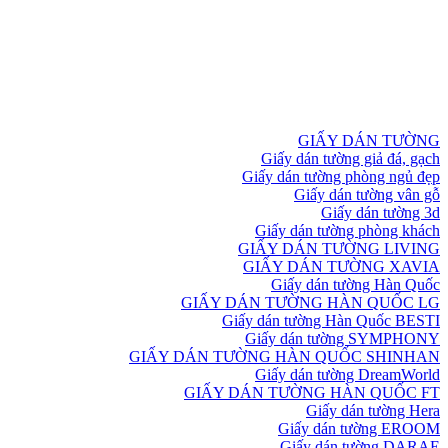
GIẤY DÁN TƯỜNG
Giấy dán tường giả đá, gạch
Giấy dán tường phòng ngủ đẹp
Giấy dán tường vân gỗ
Giấy dán tường 3d
Giấy dán tường phòng khách
GIẤY DÁN TƯỜNG LIVING
GIẤY DÁN TƯỜNG XAVIA
Giấy dán tường Hàn Quốc
GIẤY DÁN TƯỜNG HÀN QUỐC LG
Giấy dán tường Hàn Quốc BESTI
Giấy dán tường SYMPHONY
GIẤY DÁN TƯỜNG HÀN QUỐC SHINHAN
Giấy dán tường DreamWorld
GIẤY DÁN TƯỜNG HÀN QUỐC FT
Giấy dán tường Hera
Giấy dán tường EROOM
Giấy dán tường DARAE