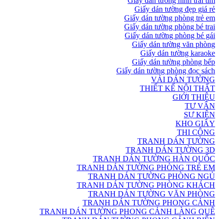
Giấy dán tường hình trái tim
Giấy dán tường đẹp giá rẻ
Giấy dán tường phòng trẻ em
Giấy dán tường phòng bé trai
Giấy dán tường phòng bé gái
Giấy dán tường văn phòng
Giấy dán tường karaoke
Giấy dán tường phòng bếp
Giấy dán tường phòng đọc sách
VẢI DÁN TƯỜNG
THIẾT KẾ NỘI THẤT
GIỚI THIỆU
TƯ VẤN
SỰ KIỆN
KHO GIẤY
THI CÔNG
TRANH DÁN TƯỜNG
TRANH DÁN TƯỜNG 3D
TRANH DÁN TƯỜNG HÀN QUỐC
TRANH DÁN TƯỜNG PHÒNG TRẺ EM
TRANH DÁN TƯỜNG PHÒNG NGỦ
TRANH DÁN TƯỜNG PHÒNG KHÁCH
TRANH DÁN TƯỜNG VĂN PHÒNG
TRANH DÁN TƯỜNG PHONG CẢNH
TRANH DÁN TƯỜNG PHONG CẢNH LÀNG QUÊ