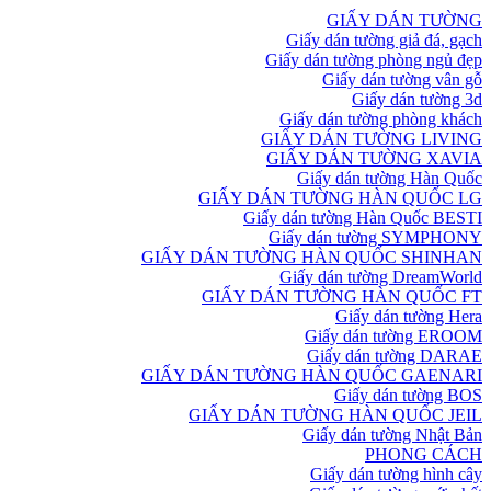
GIẤY DÁN TƯỜNG
Giấy dán tường giả đá, gạch
Giấy dán tường phòng ngủ đẹp
Giấy dán tường vân gỗ
Giấy dán tường 3d
Giấy dán tường phòng khách
GIẤY DÁN TƯỜNG LIVING
GIẤY DÁN TƯỜNG XAVIA
Giấy dán tường Hàn Quốc
GIẤY DÁN TƯỜNG HÀN QUỐC LG
Giấy dán tường Hàn Quốc BESTI
Giấy dán tường SYMPHONY
GIẤY DÁN TƯỜNG HÀN QUỐC SHINHAN
Giấy dán tường DreamWorld
GIẤY DÁN TƯỜNG HÀN QUỐC FT
Giấy dán tường Hera
Giấy dán tường EROOM
Giấy dán tường DARAE
GIẤY DÁN TƯỜNG HÀN QUỐC GAENARI
Giấy dán tường BOS
GIẤY DÁN TƯỜNG HÀN QUỐC JEIL
Giấy dán tường Nhật Bản
PHONG CÁCH
Giấy dán tường hình cây