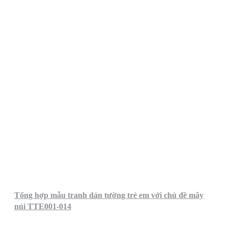
Tổng hợp mẫu tranh dán tường trẻ em với chủ đề mây
núi TTE001-014