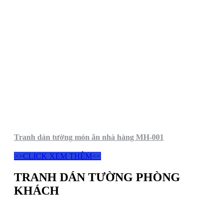
Tranh dán tường món ăn nhà hàng MH-001
>>CLICK XEM THÊM<<
TRANH DÁN TƯỜNG PHÒNG
KHÁCH