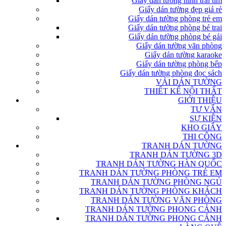
Giấy dán tường hình trái tim
Giấy dán tường đẹp giá rẻ
Giấy dán tường phòng trẻ em
Giấy dán tường phòng bé trai
Giấy dán tường phòng bé gái
Giấy dán tường văn phòng
Giấy dán tường karaoke
Giấy dán tường phòng bếp
Giấy dán tường phòng đọc sách
VẢI DÁN TƯỜNG
THIẾT KẾ NỘI THẤT
GIỚI THIỆU
TƯ VẤN
SỰ KIỆN
KHO GIẤY
THI CÔNG
TRANH DÁN TƯỜNG
TRANH DÁN TƯỜNG 3D
TRANH DÁN TƯỜNG HÀN QUỐC
TRANH DÁN TƯỜNG PHÒNG TRẺ EM
TRANH DÁN TƯỜNG PHÒNG NGỦ
TRANH DÁN TƯỜNG PHÒNG KHÁCH
TRANH DÁN TƯỜNG VĂN PHÒNG
TRANH DÁN TƯỜNG PHONG CẢNH
TRANH DÁN TƯỜNG PHONG CẢNH