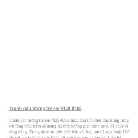
Tranh dán tường trẻ em M20-0369
Tranh dán tường trẻ em M20-0369 hình chú thỏ chơi đùa trong rừng
với tông mầu trầm sẽ mang lại một không gian xinh tươi, dễ chịu và
năng động. Trang được in trên chất liệu vải lụa, mực Latex hoặc UV
sắc nét, an toàn cho sức khỏe rất phù hợp cho phòng bé. Liên hệ