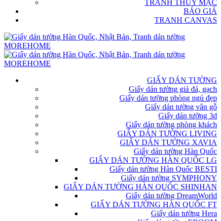
TRANH THỦY MẶC
BÁO GIÁ
TRANH CANVAS
GIẤY DÁN TƯỜNG
Giấy dán tường giả đá, gạch
Giấy dán tường phòng ngủ đẹp
Giấy dán tường vân gỗ
Giấy dán tường 3d
Giấy dán tường phòng khách
GIẤY DÁN TƯỜNG LIVING
GIẤY DÁN TƯỜNG XAVIA
Giấy dán tường Hàn Quốc
GIẤY DÁN TƯỜNG HÀN QUỐC LG
Giấy dán tường Hàn Quốc BESTI
Giấy dán tường SYMPHONY
GIẤY DÁN TƯỜNG HÀN QUỐC SHINHAN
Giấy dán tường DreamWorld
GIẤY DÁN TƯỜNG HÀN QUỐC FT
Giấy dán tường Hera