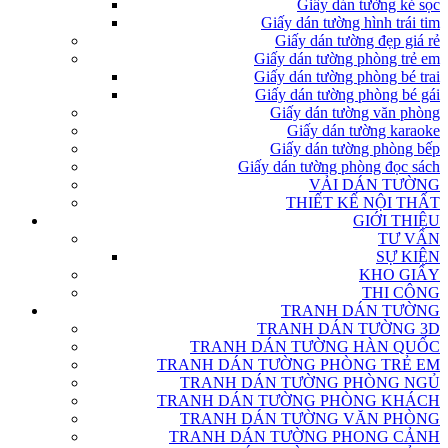
Giấy dán tường kẻ sọc
Giấy dán tường hình trái tim
Giấy dán tường đẹp giá rẻ
Giấy dán tường phòng trẻ em
Giấy dán tường phòng bé trai
Giấy dán tường phòng bé gái
Giấy dán tường văn phòng
Giấy dán tường karaoke
Giấy dán tường phòng bếp
Giấy dán tường phòng đọc sách
VẢI DÁN TƯỜNG
THIẾT KẾ NỘI THẤT
GIỚI THIỆU
TƯ VẤN
SỰ KIỆN
KHO GIẤY
THI CÔNG
TRANH DÁN TƯỜNG
TRANH DÁN TƯỜNG 3D
TRANH DÁN TƯỜNG HÀN QUỐC
TRANH DÁN TƯỜNG PHÒNG TRẺ EM
TRANH DÁN TƯỜNG PHÒNG NGỦ
TRANH DÁN TƯỜNG PHÒNG KHÁCH
TRANH DÁN TƯỜNG VĂN PHÒNG
TRANH DÁN TƯỜNG PHONG CẢNH