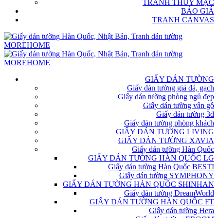
TRANH THỦY MẶC
BÁO GIÁ
TRANH CANVAS
GIẤY DÁN TƯỜNG
Giấy dán tường giả đá, gạch
Giấy dán tường phòng ngủ đẹp
Giấy dán tường vân gỗ
Giấy dán tường 3d
Giấy dán tường phòng khách
GIẤY DÁN TƯỜNG LIVING
GIẤY DÁN TƯỜNG XAVIA
Giấy dán tường Hàn Quốc
GIẤY DÁN TƯỜNG HÀN QUỐC LG
Giấy dán tường Hàn Quốc BESTI
Giấy dán tường SYMPHONY
GIẤY DÁN TƯỜNG HÀN QUỐC SHINHAN
Giấy dán tường DreamWorld
GIẤY DÁN TƯỜNG HÀN QUỐC FT
Giấy dán tường Hera