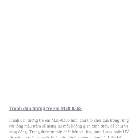
Tranh dán tường trẻ em M20-0369
Tranh dán tường trẻ em M20-0369 hình chú thỏ chơi đùa trong rừng
với tông mầu trầm sẽ mang lại một không gian xinh tươi, dễ chịu và
năng động. Trang được in trên chất liệu vải lụa, mực Latex hoặc UV
sắc nét, an toàn cho sức khỏe rất phù hợp cho phòng bé. Liên hệ