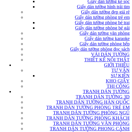
Giấy dán tường kẻ sọc
Giấy dán tường hình trái tim
Giấy dán tường đẹp giá rẻ
Giấy dán tường phòng trẻ em
Giấy dán tường phòng bé trai
Giấy dán tường phòng bé gái
Giấy dán tường văn phòng
Giấy dán tường karaoke
Giấy dán tường phòng bếp
Giấy dán tường phòng đọc sách
VẢI DÁN TƯỜNG
THIẾT KẾ NỘI THẤT
GIỚI THIỆU
TƯ VẤN
SỰ KIỆN
KHO GIẤY
THI CÔNG
TRANH DÁN TƯỜNG
TRANH DÁN TƯỜNG 3D
TRANH DÁN TƯỜNG HÀN QUỐC
TRANH DÁN TƯỜNG PHÒNG TRẺ EM
TRANH DÁN TƯỜNG PHÒNG NGỦ
TRANH DÁN TƯỜNG PHÒNG KHÁCH
TRANH DÁN TƯỜNG VĂN PHÒNG
TRANH DÁN TƯỜNG PHONG CẢNH