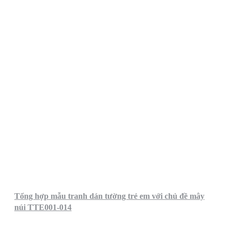
Tổng hợp mẫu tranh dán tường trẻ em với chủ đề mây
núi TTE001-014