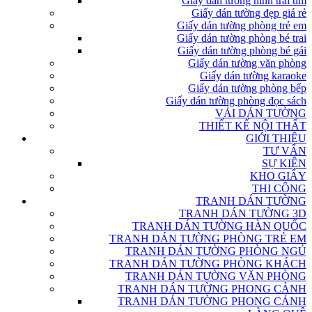
Giấy dán tường hình trái tim
Giấy dán tường đẹp giá rẻ
Giấy dán tường phòng trẻ em
Giấy dán tường phòng bé trai
Giấy dán tường phòng bé gái
Giấy dán tường văn phòng
Giấy dán tường karaoke
Giấy dán tường phòng bếp
Giấy dán tường phòng đọc sách
VẢI DÁN TƯỜNG
THIẾT KẾ NỘI THẤT
GIỚI THIỆU
TƯ VẤN
SỰ KIỆN
KHO GIẤY
THI CÔNG
TRANH DÁN TƯỜNG
TRANH DÁN TƯỜNG 3D
TRANH DÁN TƯỜNG HÀN QUỐC
TRANH DÁN TƯỜNG PHÒNG TRẺ EM
TRANH DÁN TƯỜNG PHÒNG NGỦ
TRANH DÁN TƯỜNG PHÒNG KHÁCH
TRANH DÁN TƯỜNG VĂN PHÒNG
TRANH DÁN TƯỜNG PHONG CẢNH
TRANH DÁN TƯỜNG PHONG CẢNH