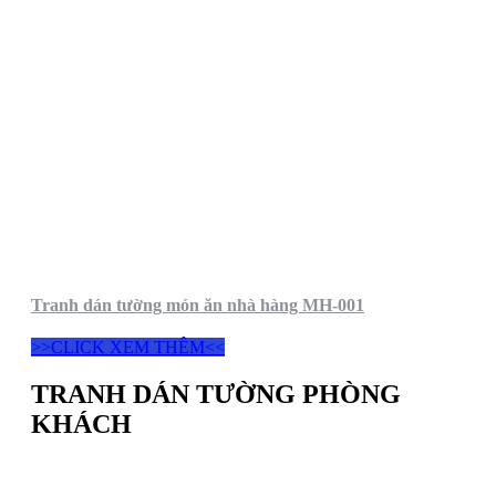
Tranh dán tường món ăn nhà hàng MH-001
>>CLICK XEM THÊM<<
TRANH DÁN TƯỜNG PHÒNG
KHÁCH