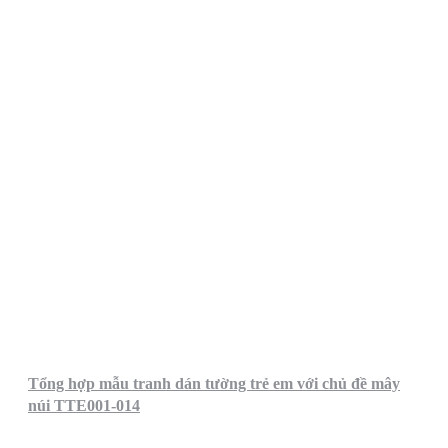
Tổng hợp mẫu tranh dán tường trẻ em với chủ đề mây
núi TTE001-014