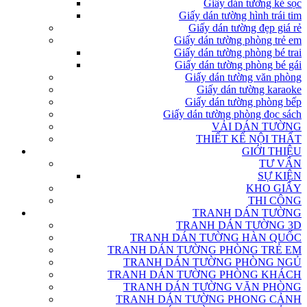
Giấy dán tường kẻ sọc
Giấy dán tường hình trái tim
Giấy dán tường đẹp giá rẻ
Giấy dán tường phòng trẻ em
Giấy dán tường phòng bé trai
Giấy dán tường phòng bé gái
Giấy dán tường văn phòng
Giấy dán tường karaoke
Giấy dán tường phòng bếp
Giấy dán tường phòng đọc sách
VẢI DÁN TƯỜNG
THIẾT KẾ NỘI THẤT
GIỚI THIỆU
TƯ VẤN
SỰ KIỆN
KHO GIẤY
THI CÔNG
TRANH DÁN TƯỜNG
TRANH DÁN TƯỜNG 3D
TRANH DÁN TƯỜNG HÀN QUỐC
TRANH DÁN TƯỜNG PHÒNG TRẺ EM
TRANH DÁN TƯỜNG PHÒNG NGỦ
TRANH DÁN TƯỜNG PHÒNG KHÁCH
TRANH DÁN TƯỜNG VĂN PHÒNG
TRANH DÁN TƯỜNG PHONG CẢNH