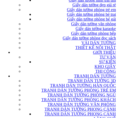
Giấy dán tường hình trái tim
Giấy dán tường đẹp giá rẻ
Giấy dán tường phòng trẻ em
Giấy dán tường phòng bé trai
Giấy dán tường phòng bé gái
Giấy dán tường văn phòng
Giấy dán tường karaoke
Giấy dán tường phòng bếp
Giấy dán tường phòng đọc sách
VẢI DÁN TƯỜNG
THIẾT KẾ NỘI THẤT
GIỚI THIỆU
TƯ VẤN
SỰ KIỆN
KHO GIẤY
THI CÔNG
TRANH DÁN TƯỜNG
TRANH DÁN TƯỜNG 3D
TRANH DÁN TƯỜNG HÀN QUỐC
TRANH DÁN TƯỜNG PHÒNG TRẺ EM
TRANH DÁN TƯỜNG PHÒNG NGỦ
TRANH DÁN TƯỜNG PHÒNG KHÁCH
TRANH DÁN TƯỜNG VĂN PHÒNG
TRANH DÁN TƯỜNG PHONG CẢNH
TRANH DÁN TƯỜNG PHONG CẢNH