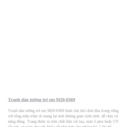
Tranh dán tường trẻ em M20-0369
Tranh dán tường trẻ em M20-0369 hình chú thỏ chơi đùa trong rừng
với tông mầu trầm sẽ mang lại một không gian xinh tươi, dễ chịu và
năng động. Trang được in trên chất liệu vải lụa, mực Latex hoặc UV
sắc nét, an toàn cho sức khỏe rất phù hợp cho phòng bé. Liên hệ