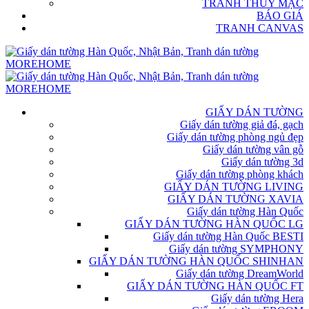
TRANH THỦY MẶC
BÁO GIÁ
TRANH CANVAS
GIẤY DÁN TƯỜNG
Giấy dán tường giả đá, gạch
Giấy dán tường phòng ngủ đẹp
Giấy dán tường vân gỗ
Giấy dán tường 3d
Giấy dán tường phòng khách
GIẤY DÁN TƯỜNG LIVING
GIẤY DÁN TƯỜNG XAVIA
Giấy dán tường Hàn Quốc
GIẤY DÁN TƯỜNG HÀN QUỐC LG
Giấy dán tường Hàn Quốc BESTI
Giấy dán tường SYMPHONY
GIẤY DÁN TƯỜNG HÀN QUỐC SHINHAN
Giấy dán tường DreamWorld
GIẤY DÁN TƯỜNG HÀN QUỐC FT
Giấy dán tường Hera