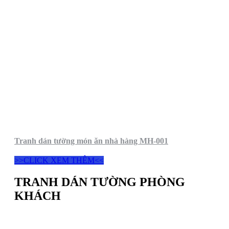
Tranh dán tường món ăn nhà hàng MH-001
>>CLICK XEM THÊM<<
TRANH DÁN TƯỜNG PHÒNG
KHÁCH