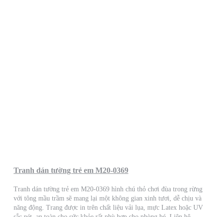
Tranh dán tường trẻ em M20-0369
Tranh dán tường trẻ em M20-0369 hình chú thỏ chơi đùa trong rừng
với tông mầu trầm sẽ mang lại một không gian xinh tươi, dễ chịu và
năng động. Trang được in trên chất liệu vải lụa, mực Latex hoặc UV
sắc nét, an toàn cho sức khỏe rất phù hợp cho phòng bé. Liên hệ