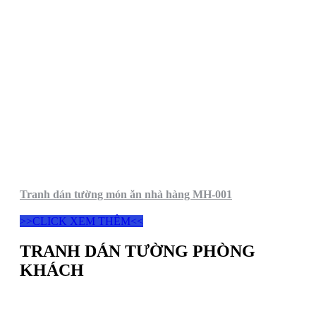
Tranh dán tường món ăn nhà hàng MH-001
>>CLICK XEM THÊM<<
TRANH DÁN TƯỜNG PHÒNG
KHÁCH