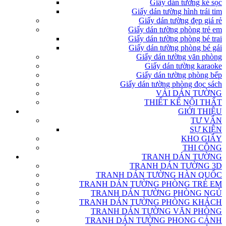
Giấy dán tường kẻ sọc
Giấy dán tường hình trái tim
Giấy dán tường đẹp giá rẻ
Giấy dán tường phòng trẻ em
Giấy dán tường phòng bé trai
Giấy dán tường phòng bé gái
Giấy dán tường văn phòng
Giấy dán tường karaoke
Giấy dán tường phòng bếp
Giấy dán tường phòng đọc sách
VẢI DÁN TƯỜNG
THIẾT KẾ NỘI THẤT
GIỚI THIỆU
TƯ VẤN
SỰ KIỆN
KHO GIẤY
THI CÔNG
TRANH DÁN TƯỜNG
TRANH DÁN TƯỜNG 3D
TRANH DÁN TƯỜNG HÀN QUỐC
TRANH DÁN TƯỜNG PHÒNG TRẺ EM
TRANH DÁN TƯỜNG PHÒNG NGỦ
TRANH DÁN TƯỜNG PHÒNG KHÁCH
TRANH DÁN TƯỜNG VĂN PHÒNG
TRANH DÁN TƯỜNG PHONG CẢNH