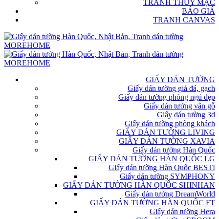
TRANH THỦY MẶC
BÁO GIÁ
TRANH CANVAS
GIẤY DÁN TƯỜNG
Giấy dán tường giả đá, gạch
Giấy dán tường phòng ngủ đẹp
Giấy dán tường vân gỗ
Giấy dán tường 3d
Giấy dán tường phòng khách
GIẤY DÁN TƯỜNG LIVING
GIẤY DÁN TƯỜNG XAVIA
Giấy dán tường Hàn Quốc
GIẤY DÁN TƯỜNG HÀN QUỐC LG
Giấy dán tường Hàn Quốc BESTI
Giấy dán tường SYMPHONY
GIẤY DÁN TƯỜNG HÀN QUỐC SHINHAN
Giấy dán tường DreamWorld
GIẤY DÁN TƯỜNG HÀN QUỐC FT
Giấy dán tường Hera