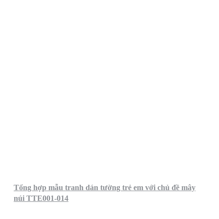
Tổng hợp mẫu tranh dán tường trẻ em với chủ đề mây
núi TTE001-014