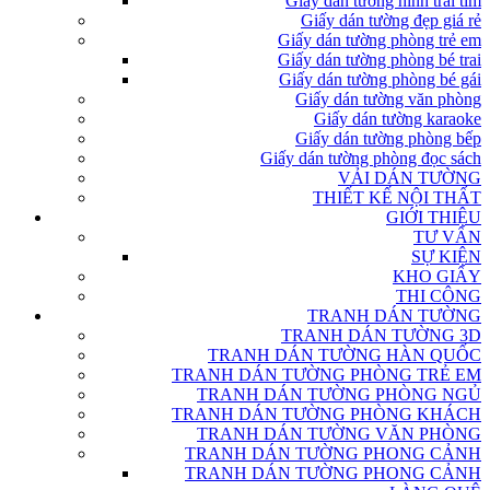
Giấy dán tường hình trái tim
Giấy dán tường đẹp giá rẻ
Giấy dán tường phòng trẻ em
Giấy dán tường phòng bé trai
Giấy dán tường phòng bé gái
Giấy dán tường văn phòng
Giấy dán tường karaoke
Giấy dán tường phòng bếp
Giấy dán tường phòng đọc sách
VẢI DÁN TƯỜNG
THIẾT KẾ NỘI THẤT
GIỚI THIỆU
TƯ VẤN
SỰ KIỆN
KHO GIẤY
THI CÔNG
TRANH DÁN TƯỜNG
TRANH DÁN TƯỜNG 3D
TRANH DÁN TƯỜNG HÀN QUỐC
TRANH DÁN TƯỜNG PHÒNG TRẺ EM
TRANH DÁN TƯỜNG PHÒNG NGỦ
TRANH DÁN TƯỜNG PHÒNG KHÁCH
TRANH DÁN TƯỜNG VĂN PHÒNG
TRANH DÁN TƯỜNG PHONG CẢNH
TRANH DÁN TƯỜNG PHONG CẢNH