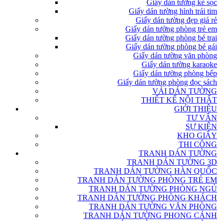
Giấy dán tường kẻ sọc
Giấy dán tường hình trái tim
Giấy dán tường đẹp giá rẻ
Giấy dán tường phòng trẻ em
Giấy dán tường phòng bé trai
Giấy dán tường phòng bé gái
Giấy dán tường văn phòng
Giấy dán tường karaoke
Giấy dán tường phòng bếp
Giấy dán tường phòng đọc sách
VẢI DÁN TƯỜNG
THIẾT KẾ NỘI THẤT
GIỚI THIỆU
TƯ VẤN
SỰ KIỆN
KHO GIẤY
THI CÔNG
TRANH DÁN TƯỜNG
TRANH DÁN TƯỜNG 3D
TRANH DÁN TƯỜNG HÀN QUỐC
TRANH DÁN TƯỜNG PHÒNG TRẺ EM
TRANH DÁN TƯỜNG PHÒNG NGỦ
TRANH DÁN TƯỜNG PHÒNG KHÁCH
TRANH DÁN TƯỜNG VĂN PHÒNG
TRANH DÁN TƯỜNG PHONG CẢNH