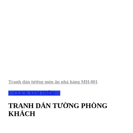
Tranh dán tường món ăn nhà hàng MH-001
>>CLICK XEM THÊM<<
TRANH DÁN TƯỜNG PHÒNG
KHÁCH