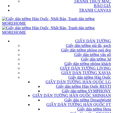
TRANH THỦY MẶC
BÁO GIÁ
TRANH CANVAS
GIẤY DÁN TƯỜNG
Giấy dán tường giả đá, gạch
Giấy dán tường phòng ngủ đẹp
Giấy dán tường vân gỗ
Giấy dán tường 3d
Giấy dán tường phòng khách
GIẤY DÁN TƯỜNG LIVING
GIẤY DÁN TƯỜNG XAVIA
Giấy dán tường Hàn Quốc
GIẤY DÁN TƯỜNG HÀN QUỐC LG
Giấy dán tường Hàn Quốc BESTI
Giấy dán tường SYMPHONY
GIẤY DÁN TƯỜNG HÀN QUỐC SHINHAN
Giấy dán tường DreamWorld
GIẤY DÁN TƯỜNG HÀN QUỐC FT
Giấy dán tường Hera