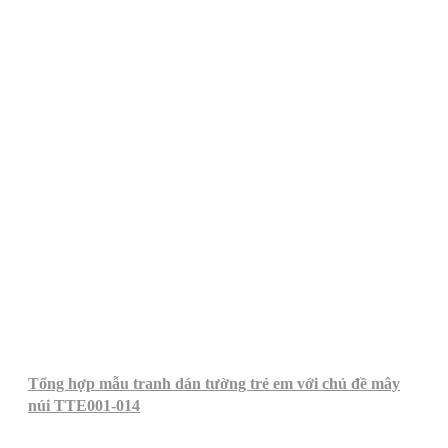
Tổng hợp mẫu tranh dán tường trẻ em với chủ đề mây
núi TTE001-014