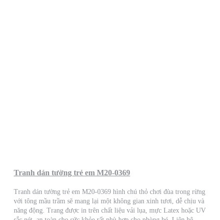
Tranh dán tường trẻ em M20-0369
Tranh dán tường trẻ em M20-0369 hình chú thỏ chơi đùa trong rừng
với tông mầu trầm sẽ mang lại một không gian xinh tươi, dễ chịu và
năng động. Trang được in trên chất liệu vải lụa, mực Latex hoặc UV
sắc nét, an toàn cho sức khỏe rất phù hợp cho phòng bé. Liên hệ