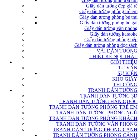
Giấy dán tường hình trái tim
Giấy dán tường đẹp giá rẻ
Giấy dán tường phòng trẻ em
Giấy dán tường phòng bé trai
Giấy dán tường phòng bé gái
Giấy dán tường văn phòng
Giấy dán tường karaoke
Giấy dán tường phòng bếp
Giấy dán tường phòng đọc sách
VẢI DÁN TƯỜNG
THIẾT KẾ NỘI THẤT
GIỚI THIỆU
TƯ VẤN
SỰ KIỆN
KHO GIẤY
THI CÔNG
TRANH DÁN TƯỜNG
TRANH DÁN TƯỜNG 3D
TRANH DÁN TƯỜNG HÀN QUỐC
TRANH DÁN TƯỜNG PHÒNG TRẺ EM
TRANH DÁN TƯỜNG PHÒNG NGỦ
TRANH DÁN TƯỜNG PHÒNG KHÁCH
TRANH DÁN TƯỜNG VĂN PHÒNG
TRANH DÁN TƯỜNG PHONG CẢNH
TRANH DÁN TƯỜNG PHONG CẢNH