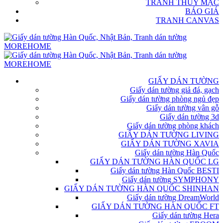
TRANH THỦY MẶC
BÁO GIÁ
TRANH CANVAS
GIẤY DÁN TƯỜNG
Giấy dán tường giả đá, gạch
Giấy dán tường phòng ngủ đẹp
Giấy dán tường vân gỗ
Giấy dán tường 3d
Giấy dán tường phòng khách
GIẤY DÁN TƯỜNG LIVING
GIẤY DÁN TƯỜNG XAVIA
Giấy dán tường Hàn Quốc
GIẤY DÁN TƯỜNG HÀN QUỐC LG
Giấy dán tường Hàn Quốc BESTI
Giấy dán tường SYMPHONY
GIẤY DÁN TƯỜNG HÀN QUỐC SHINHAN
Giấy dán tường DreamWorld
GIẤY DÁN TƯỜNG HÀN QUỐC FT
Giấy dán tường Hera