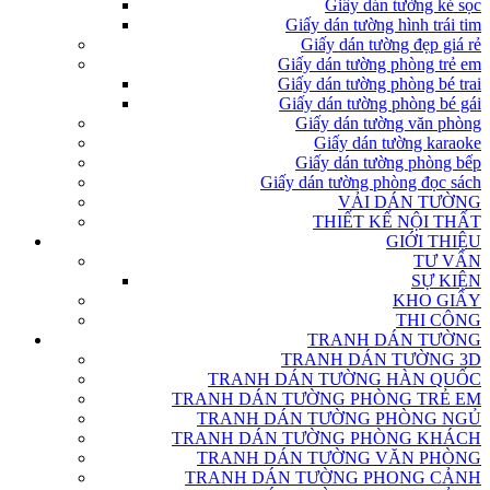
Giấy dán tường kẻ sọc
Giấy dán tường hình trái tim
Giấy dán tường đẹp giá rẻ
Giấy dán tường phòng trẻ em
Giấy dán tường phòng bé trai
Giấy dán tường phòng bé gái
Giấy dán tường văn phòng
Giấy dán tường karaoke
Giấy dán tường phòng bếp
Giấy dán tường phòng đọc sách
VẢI DÁN TƯỜNG
THIẾT KẾ NỘI THẤT
GIỚI THIỆU
TƯ VẤN
SỰ KIỆN
KHO GIẤY
THI CÔNG
TRANH DÁN TƯỜNG
TRANH DÁN TƯỜNG 3D
TRANH DÁN TƯỜNG HÀN QUỐC
TRANH DÁN TƯỜNG PHÒNG TRẺ EM
TRANH DÁN TƯỜNG PHÒNG NGỦ
TRANH DÁN TƯỜNG PHÒNG KHÁCH
TRANH DÁN TƯỜNG VĂN PHÒNG
TRANH DÁN TƯỜNG PHONG CẢNH