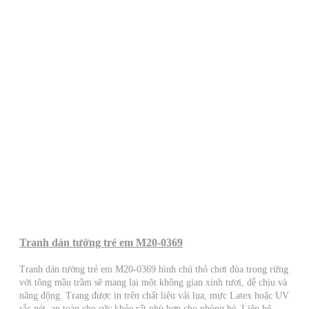
Tranh dán tường trẻ em M20-0369
Tranh dán tường trẻ em M20-0369 hình chú thỏ chơi đùa trong rừng
với tông mầu trầm sẽ mang lại một không gian xinh tươi, dễ chịu và
năng động. Trang được in trên chất liệu vải lụa, mực Latex hoặc UV
sắc nét, an toàn cho sức khỏe rất phù hợp cho phòng bé. Liên hệ