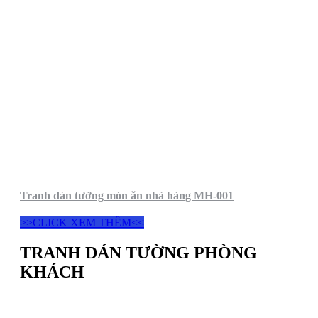
Tranh dán tường món ăn nhà hàng MH-001
>>CLICK XEM THÊM<<
TRANH DÁN TƯỜNG PHÒNG
KHÁCH