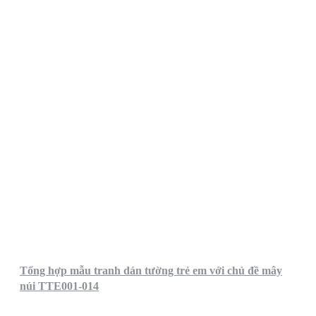
Tổng hợp mẫu tranh dán tường trẻ em với chủ đề mây
núi TTE001-014