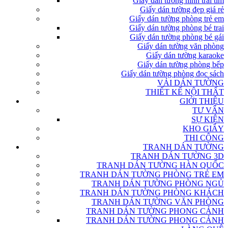
Giấy dán tường hình trái tim
Giấy dán tường đẹp giá rẻ
Giấy dán tường phòng trẻ em
Giấy dán tường phòng bé trai
Giấy dán tường phòng bé gái
Giấy dán tường văn phòng
Giấy dán tường karaoke
Giấy dán tường phòng bếp
Giấy dán tường phòng đọc sách
VẢI DÁN TƯỜNG
THIẾT KẾ NỘI THẤT
GIỚI THIỆU
TƯ VẤN
SỰ KIỆN
KHO GIẤY
THI CÔNG
TRANH DÁN TƯỜNG
TRANH DÁN TƯỜNG 3D
TRANH DÁN TƯỜNG HÀN QUỐC
TRANH DÁN TƯỜNG PHÒNG TRẺ EM
TRANH DÁN TƯỜNG PHÒNG NGỦ
TRANH DÁN TƯỜNG PHÒNG KHÁCH
TRANH DÁN TƯỜNG VĂN PHÒNG
TRANH DÁN TƯỜNG PHONG CẢNH
TRANH DÁN TƯỜNG PHONG CẢNH