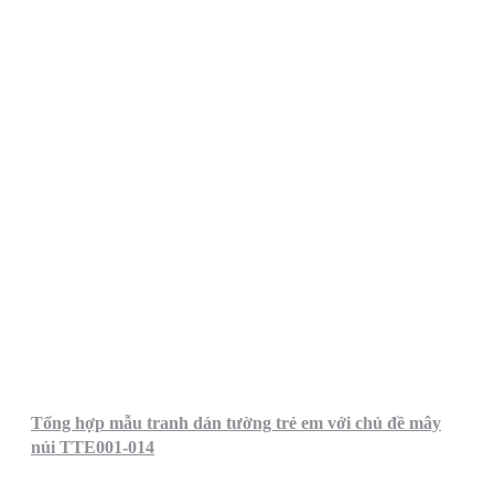
Tổng hợp mẫu tranh dán tường trẻ em với chủ đề mây
núi TTE001-014