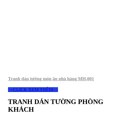
Tranh dán tường món ăn nhà hàng MH-001
>>CLICK XEM THÊM<<
TRANH DÁN TƯỜNG PHÒNG
KHÁCH