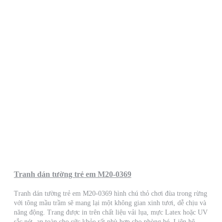
Tranh dán tường trẻ em M20-0369
Tranh dán tường trẻ em M20-0369 hình chú thỏ chơi đùa trong rừng
với tông mầu trầm sẽ mang lại một không gian xinh tươi, dễ chịu và
năng động. Trang được in trên chất liệu vải lụa, mực Latex hoặc UV
sắc nét, an toàn cho sức khỏe rất phù hợp cho phòng bé. Liên hệ