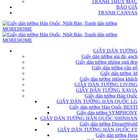
TRANH THỦY MẶC
BÁO GIÁ
TRANH CANVAS
GIẤY DÁN TƯỜNG
Giấy dán tường giả đá, gạch
Giấy dán tường phòng ngủ đẹp
Giấy dán tường vân gỗ
Giấy dán tường 3d
Giấy dán tường phòng khách
GIẤY DÁN TƯỜNG LIVING
GIẤY DÁN TƯỜNG XAVIA
Giấy dán tường Hàn Quốc
GIẤY DÁN TƯỜNG HÀN QUỐC LG
Giấy dán tường Hàn Quốc BESTI
Giấy dán tường SYMPHONY
GIẤY DÁN TƯỜNG HÀN QUỐC SHINHAN
Giấy dán tường DreamWorld
GIẤY DÁN TƯỜNG HÀN QUỐC FT
Giấy dán tường Hera