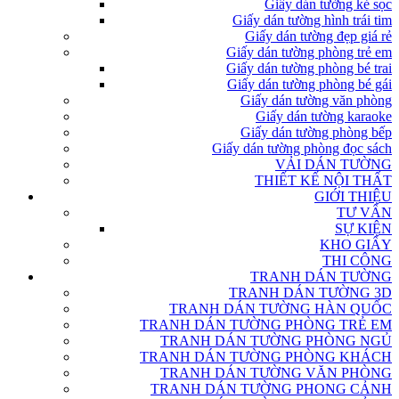
Giấy dán tường kẻ sọc
Giấy dán tường hình trái tim
Giấy dán tường đẹp giá rẻ
Giấy dán tường phòng trẻ em
Giấy dán tường phòng bé trai
Giấy dán tường phòng bé gái
Giấy dán tường văn phòng
Giấy dán tường karaoke
Giấy dán tường phòng bếp
Giấy dán tường phòng đọc sách
VẢI DÁN TƯỜNG
THIẾT KẾ NỘI THẤT
GIỚI THIỆU
TƯ VẤN
SỰ KIỆN
KHO GIẤY
THI CÔNG
TRANH DÁN TƯỜNG
TRANH DÁN TƯỜNG 3D
TRANH DÁN TƯỜNG HÀN QUỐC
TRANH DÁN TƯỜNG PHÒNG TRẺ EM
TRANH DÁN TƯỜNG PHÒNG NGỦ
TRANH DÁN TƯỜNG PHÒNG KHÁCH
TRANH DÁN TƯỜNG VĂN PHÒNG
TRANH DÁN TƯỜNG PHONG CẢNH