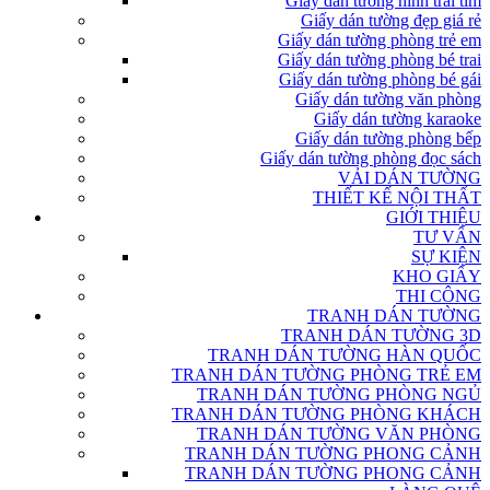
Giấy dán tường hình trái tim
Giấy dán tường đẹp giá rẻ
Giấy dán tường phòng trẻ em
Giấy dán tường phòng bé trai
Giấy dán tường phòng bé gái
Giấy dán tường văn phòng
Giấy dán tường karaoke
Giấy dán tường phòng bếp
Giấy dán tường phòng đọc sách
VẢI DÁN TƯỜNG
THIẾT KẾ NỘI THẤT
GIỚI THIỆU
TƯ VẤN
SỰ KIỆN
KHO GIẤY
THI CÔNG
TRANH DÁN TƯỜNG
TRANH DÁN TƯỜNG 3D
TRANH DÁN TƯỜNG HÀN QUỐC
TRANH DÁN TƯỜNG PHÒNG TRẺ EM
TRANH DÁN TƯỜNG PHÒNG NGỦ
TRANH DÁN TƯỜNG PHÒNG KHÁCH
TRANH DÁN TƯỜNG VĂN PHÒNG
TRANH DÁN TƯỜNG PHONG CẢNH
TRANH DÁN TƯỜNG PHONG CẢNH