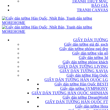
TRANH THỦY MẶC
BÁO GIÁ
TRANH CANVAS
GIẤY DÁN TƯỜNG
Giấy dán tường giả đá, gạch
Giấy dán tường phòng ngủ đẹp
Giấy dán tường vân gỗ
Giấy dán tường 3d
Giấy dán tường phòng khách
GIẤY DÁN TƯỜNG LIVING
GIẤY DÁN TƯỜNG XAVIA
Giấy dán tường Hàn Quốc
GIẤY DÁN TƯỜNG HÀN QUỐC LG
Giấy dán tường Hàn Quốc BESTI
Giấy dán tường SYMPHONY
GIẤY DÁN TƯỜNG HÀN QUỐC SHINHAN
Giấy dán tường DreamWorld
GIẤY DÁN TƯỜNG HÀN QUỐC FT
Giấy dán tường Hera