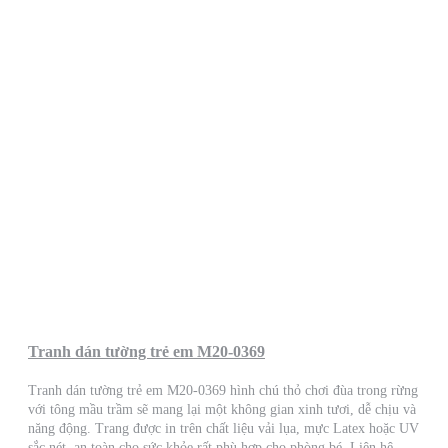
Tranh dán tường trẻ em M20-0369
Tranh dán tường trẻ em M20-0369 hình chú thỏ chơi đùa trong rừng
với tông mầu trầm sẽ mang lại một không gian xinh tươi, dễ chịu và
năng động. Trang được in trên chất liệu vải lụa, mực Latex hoặc UV
sắc nét, an toàn cho sức khỏe rất phù hợp cho phòng bé. Liên hệ