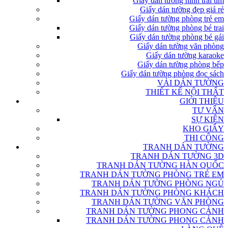
Giấy dán tường hình trái tim
Giấy dán tường đẹp giá rẻ
Giấy dán tường phòng trẻ em
Giấy dán tường phòng bé trai
Giấy dán tường phòng bé gái
Giấy dán tường văn phòng
Giấy dán tường karaoke
Giấy dán tường phòng bếp
Giấy dán tường phòng đọc sách
VẢI DÁN TƯỜNG
THIẾT KẾ NỘI THẤT
GIỚI THIỆU
TƯ VẤN
SỰ KIỆN
KHO GIẤY
THI CÔNG
TRANH DÁN TƯỜNG
TRANH DÁN TƯỜNG 3D
TRANH DÁN TƯỜNG HÀN QUỐC
TRANH DÁN TƯỜNG PHÒNG TRẺ EM
TRANH DÁN TƯỜNG PHÒNG NGỦ
TRANH DÁN TƯỜNG PHÒNG KHÁCH
TRANH DÁN TƯỜNG VĂN PHÒNG
TRANH DÁN TƯỜNG PHONG CẢNH
TRANH DÁN TƯỜNG PHONG CẢNH