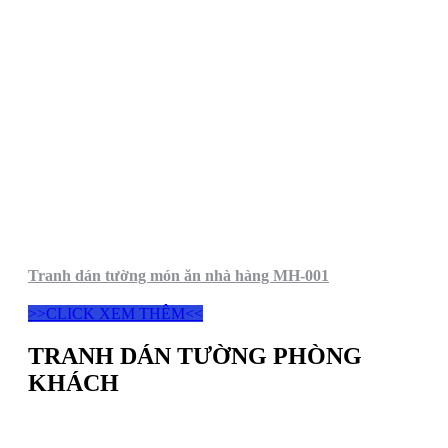
Tranh dán tường món ăn nhà hàng MH-001
>>CLICK XEM THÊM<<
TRANH DÁN TƯỜNG PHÒNG
KHÁCH