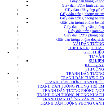
Giấy dán tường kẻ sọc
Giấy dán tường hình trái tim
Giấy dán tường đẹp giá rẻ
Giấy dán tường phòng trẻ em
Giấy dán tường phòng bé trai
Giấy dán tường phòng bé gái
Giấy dán tường văn phòng
Giấy dán tường karaoke
Giấy dán tường phòng bếp
Giấy dán tường phòng đọc sách
VẢI DÁN TƯỜNG
THIẾT KẾ NỘI THẤT
GIỚI THIỆU
TƯ VẤN
SỰ KIỆN
KHO GIẤY
THI CÔNG
TRANH DÁN TƯỜNG
TRANH DÁN TƯỜNG 3D
TRANH DÁN TƯỜNG HÀN QUỐC
TRANH DÁN TƯỜNG PHÒNG TRẺ EM
TRANH DÁN TƯỜNG PHÒNG NGỦ
TRANH DÁN TƯỜNG PHÒNG KHÁCH
TRANH DÁN TƯỜNG VĂN PHÒNG
TRANH DÁN TƯỜNG PHONG CẢNH