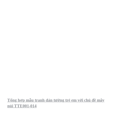
Tổng hợp mẫu tranh dán tường trẻ em với chủ đề mây
núi TTE001-014